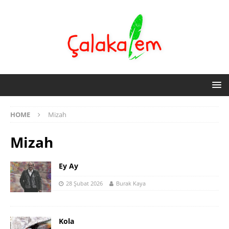
HOME
Mizah
Mizah
Ey Ay
28 Şubat 2026
Burak Kaya
Kola