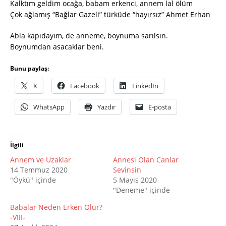
Kalktım geldim ocağa, babam erkenci, annem lal ölüm
Çok ağlamış “Bağlar Gazeli” türküde “hayırsız” Ahmet Erhan
Abla kapıdayım, de anneme, boynuma sarılsın.
Boynumdan asacaklar beni.
Bunu paylaş:
X
Facebook
LinkedIn
WhatsApp
Yazdır
E-posta
İlgili
Annem ve Uzaklar
Annesi Olan Canlar
14 Temmuz 2020
Sevinsin
"Öykü" içinde
5 Mayıs 2020
"Deneme" içinde
Babalar Neden Erken Ölür?
-VIII-