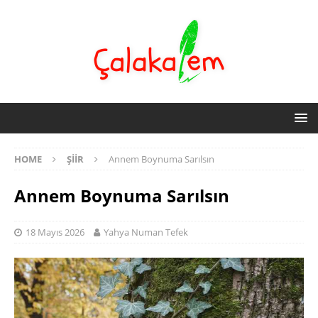
HOME
ŞIIR
Annem Boynuma Sarılsın
Annem Boynuma Sarılsın
18 Mayıs 2026
Yahya Numan Tefek