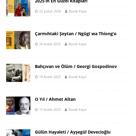
2025’in En Güzel Kitapları
22 Şubat 2026
Burak Kaya
Çarmıhtaki Şeytan / Ngūgῖ wa Thiong’o
26 Aralık 2025
Burak Kaya
Bahçıvan ve Ölüm / Georgi Gospodinov
18 Aralık 2025
Burak Kaya
O Yıl / Ahmet Altan
15 Aralık 2025
Burak Kaya
Gülün Hayaleti / Ayşegül Devecioğlu