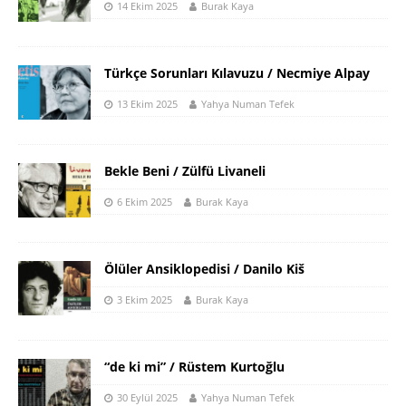
14 Ekim 2025
Burak Kaya
Türkçe Sorunları Kılavuzu / Necmiye Alpay
13 Ekim 2025
Yahya Numan Tefek
Bekle Beni / Zülfü Livaneli
6 Ekim 2025
Burak Kaya
Ölüler Ansiklopedisi / Danilo Kiš
3 Ekim 2025
Burak Kaya
“de ki mi” / Rüstem Kurtoğlu
30 Eylül 2025
Yahya Numan Tefek