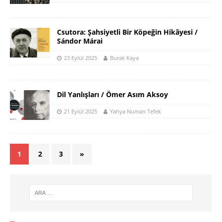
Csutora: Şahsiyetli Bir Köpeğin Hikâyesi /
Sándor Márai
23 Eylül 2025
Burak Kaya
Dil Yanlışları / Ömer Asım Aksoy
21 Eylül 2025
Yahya Numan Tefek
1
2
3
»