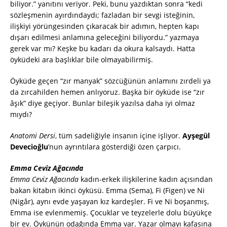
biliyor.” yanıtını veriyor. Peki, bunu yazdıktan sonra “kedi
sözleşmenin ayırdındaydı; fazladan bir sevgi isteğinin,
ilişkiyi yörüngesinden çıkaracak bir adımın, hepten kapı
dışarı edilmesi anlamına geleceğini biliyordu.” yazmaya
gerek var mı? Keşke bu kadarı da okura kalsaydı. Hatta
öyküdeki ara başlıklar bile olmayabilirmiş.
Öyküde geçen “zır manyak” sözcüğünün anlamını zırdeli ya
da zırcahilden hemen anlıyoruz. Başka bir öyküde ise “zır
âşık” diye geçiyor. Bunlar bileşik yazılsa daha iyi olmaz
mıydı?
Anatomi Dersi
, tüm sadeliğiyle insanın içine işliyor.
Ayşegül
Devecioğlu
’nun ayrıntılara gösterdiği özen çarpıcı.
Emma Ceviz Ağacında
Emma Ceviz Ağacında
kadın-erkek ilişkilerine kadın açısından
bakan kitabın ikinci öyküsü. Emma (Sema), Fi (Figen) ve Ni
(Nigâr), aynı evde yaşayan kız kardeşler. Fi ve Ni boşanmış,
Emma ise evlenmemiş. Çocuklar ve teyzelerle dolu büyükçe
bir ev. Öykünün odağında Emma var. Yazar olmayı kafasına