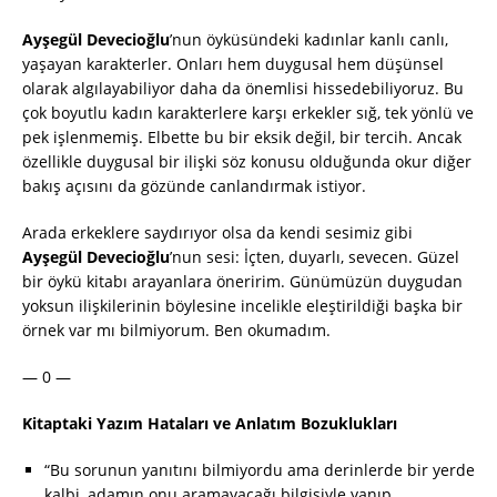
Ayşegül Devecioğlu
’nun öyküsündeki kadınlar kanlı canlı,
yaşayan karakterler. Onları hem duygusal hem düşünsel
olarak algılayabiliyor daha da önemlisi hissedebiliyoruz. Bu
çok boyutlu kadın karakterlere karşı erkekler sığ, tek yönlü ve
pek işlenmemiş. Elbette bu bir eksik değil, bir tercih. Ancak
özellikle duygusal bir ilişki söz konusu olduğunda okur diğer
bakış açısını da gözünde canlandırmak istiyor.
Arada erkeklere saydırıyor olsa da kendi sesimiz gibi
Ayşegül Devecioğlu
’nun sesi: İçten, duyarlı, sevecen. Güzel
bir öykü kitabı arayanlara öneririm. Günümüzün duygudan
yoksun ilişkilerinin böylesine incelikle eleştirildiği başka bir
örnek var mı bilmiyorum. Ben okumadım.
— 0 —
Kitaptaki Yazım Hataları ve Anlatım Bozuklukları
“Bu sorunun yanıtını bilmiyordu ama derinlerde bir yerde
kalbi, adamın onu aramayacağı bilgisiyle yanıp