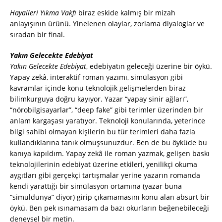
Hayalleri Yıkma Vakfı
biraz eskide kalmış bir mizah
anlayışının ürünü. Yinelenen olaylar, zorlama diyaloglar ve
sıradan bir final.
Yakın Gelecekte Edebiyat
Yakın Gelecekte Edebiyat
, edebiyatın geleceği üzerine bir öykü.
Yapay zekâ, interaktif roman yazımı, simülasyon gibi
kavramlar içinde konu teknolojik gelişmelerden biraz
bilimkurguya doğru kayıyor. Yazar “yapay sinir ağları”,
“nörobilgisayarlar”, “deep fake” gibi terimler üzerinden bir
anlam kargaşası yaratıyor. Teknoloji konularında, yeterince
bilgi sahibi olmayan kişilerin bu tür terimleri daha fazla
kullandıklarına tanık olmuşsunuzdur. Ben de bu öyküde bu
kanıya kapıldım. Yapay zekâ ile roman yazmak, gelişen baskı
teknolojilerinin edebiyat üzerine etkileri, yenilikçi okuma
aygıtları gibi gerçekçi tartışmalar yerine yazarın romanda
kendi yarattığı bir simülasyon ortamına (yazar buna
“simüldünya” diyor) girip çıkamamasını konu alan absürt bir
öykü. Ben pek ısınamasam da bazı okurların beğenebileceği
deneysel bir metin.