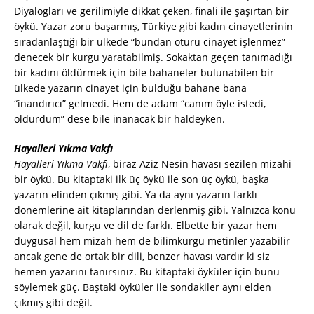
Diyalogları ve gerilimiyle dikkat çeken, finali ile şaşırtan bir
öykü. Yazar zoru başarmış, Türkiye gibi kadın cinayetlerinin
sıradanlaştığı bir ülkede “bundan ötürü cinayet işlenmez”
denecek bir kurgu yaratabilmiş. Sokaktan geçen tanımadığı
bir kadını öldürmek için bile bahaneler bulunabilen bir
ülkede yazarın cinayet için bulduğu bahane bana
“inandırıcı” gelmedi. Hem de adam “canım öyle istedi,
öldürdüm” dese bile inanacak bir haldeyken.
Hayalleri Yıkma Vakfı
Hayalleri Yıkma Vakfı
, biraz Aziz Nesin havası sezilen mizahi
bir öykü. Bu kitaptaki ilk üç öykü ile son üç öykü, başka
yazarın elinden çıkmış gibi. Ya da aynı yazarın farklı
dönemlerine ait kitaplarından derlenmiş gibi. Yalnızca konu
olarak değil, kurgu ve dil de farklı. Elbette bir yazar hem
duygusal hem mizah hem de bilimkurgu metinler yazabilir
ancak gene de ortak bir dili, benzer havası vardır ki siz
hemen yazarını tanırsınız. Bu kitaptaki öyküler için bunu
söylemek güç. Baştaki öyküler ile sondakiler aynı elden
çıkmış gibi değil.