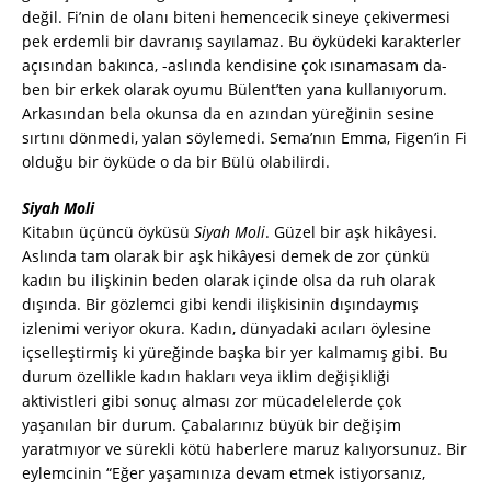
değil. Fi’nin de olanı biteni hemencecik sineye çekivermesi
pek erdemli bir davranış sayılamaz. Bu öyküdeki karakterler
açısından bakınca, -aslında kendisine çok ısınamasam da-
ben bir erkek olarak oyumu Bülent’ten yana kullanıyorum.
Arkasından bela okunsa da en azından yüreğinin sesine
sırtını dönmedi, yalan söylemedi. Sema’nın Emma, Figen’in Fi
olduğu bir öyküde o da bir Bülü olabilirdi.
Siyah Moli
Kitabın üçüncü öyküsü
Siyah Moli
. Güzel bir aşk hikâyesi.
Aslında tam olarak bir aşk hikâyesi demek de zor çünkü
kadın bu ilişkinin beden olarak içinde olsa da ruh olarak
dışında. Bir gözlemci gibi kendi ilişkisinin dışındaymış
izlenimi veriyor okura. Kadın, dünyadaki acıları öylesine
içselleştirmiş ki yüreğinde başka bir yer kalmamış gibi. Bu
durum özellikle kadın hakları veya iklim değişikliği
aktivistleri gibi sonuç alması zor mücadelelerde çok
yaşanılan bir durum. Çabalarınız büyük bir değişim
yaratmıyor ve sürekli kötü haberlere maruz kalıyorsunuz. Bir
eylemcinin “Eğer yaşamınıza devam etmek istiyorsanız,