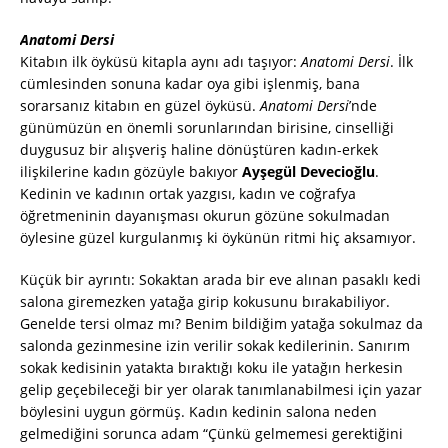
Anatomi Dersi
Kitabın ilk öyküsü kitapla aynı adı taşıyor:
Anatomi Dersi
. İlk
cümlesinden sonuna kadar oya gibi işlenmiş, bana
sorarsanız kitabın en güzel öyküsü.
Anatomi Dersi
’nde
günümüzün en önemli sorunlarından birisine, cinselliği
duygusuz bir alışveriş haline dönüştüren kadın-erkek
ilişkilerine kadın gözüyle bakıyor
Ayşegül Devecioğlu
.
Kedinin ve kadının ortak yazgısı, kadın ve coğrafya
öğretmeninin dayanışması okurun gözüne sokulmadan
öylesine güzel kurgulanmış ki öykünün ritmi hiç aksamıyor.
Küçük bir ayrıntı: Sokaktan arada bir eve alınan pasaklı kedi
salona giremezken yatağa girip kokusunu bırakabiliyor.
Genelde tersi olmaz mı? Benim bildiğim yatağa sokulmaz da
salonda gezinmesine izin verilir sokak kedilerinin. Sanırım
sokak kedisinin yatakta bıraktığı koku ile yatağın herkesin
gelip geçebileceği bir yer olarak tanımlanabilmesi için yazar
böylesini uygun görmüş. Kadın kedinin salona neden
gelmediğini sorunca adam “Çünkü gelmemesi gerektiğini