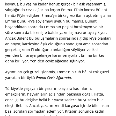
koymuş, bu yaşına kadar henüz gerçek bir aşk yaşamamış,
sıkıştığında ceviz ağacına koşan Emma. Fi’nin kocası Bülent
henüz Fi’yle evliyken Emma’ya birkaç kez ilan-ı aşk etmiş ama
Emma bunu Fi’ye söylemeyi uygun bulmamış. Bülent
boşandıktan sonra da Emma’nın peşini bırakmıyor ve bir
süre sonra da bir enişte baldız yakınlaşması ortaya çıkıyor.
Ancak Bülent bu buluşmaların sonrasında gidip Fi’ye olanları
anlatıyor, kardeşine âşık olduğunu sandığını ama sonradan
gerçek aşkının Fi olduğunu anladığını söylüyor ve ikisi
yeniden bir araya gelmeye karar veriyorlar. Emma bir kez
daha kırılıyor. Yeniden ceviz ağacına sığınıyor.
Ayrıntıları çok güzel işlenmiş, Emma’nın ruh hâlini çok güzel
yansıtan bir öykü
Emma Ceviz Ağacında
.
Türkiye’de yaşayan bir yazarın olaylara kadınların,
emekçilerin, hayvanların açısından bakması doğal. Hatta,
önceliği bu değilse belki bir yazar sadece bu yüzden bile
eleştirilebilir. Ancak yazarın kendi kurgusu içinde bile insan
bazı soruları sormadan edemiyor. Kitabın sonunda kadın