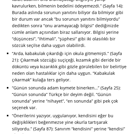
kavrulurken, bilmenin bedelini ödeyemezdi.” (Sayfa 14):
Burada aslında sorunun yanıtını biliyor da bilmiyor gibi
bir durum var ancak “bu sorunun yanıtını bilmiyordu”
dedikten sonra “onu aramayacağı bilgisi” dediğinizde
cümle anlam açısından biraz sallanıyor. Bilgisi yerine
“düşüncesi”, “ihtimali”, “şüphesi” gibi iki olasılıklı bir
sözcük seçilse daha uygun olabilirdi.
“Arda, kabakulak çıkardığı için okula gitmemişti.” (Sayfa
21): Çıkarmak sözcüğü suçiçeği, kızamık gibi deride bir
döküntü veya kızarıklık gibi gözle görülebilen bir belirtiye
neden olan hastalıklar için daha uygun. “Kabakulak
çıkarmak” kulağa ters geliyor.
“Günün sonunda adam kıymete binerken…” (Sayfa 25):
“Günün sonunda” Türkçe bir deyim değil. “Günün
sonunda” yerine “nihayet”, “en sonunda” gibi pek çok
seçenek var.
“Önerilerini yazıyor, uygulanıyor, kendisini eğer bu
değişiklikleri beğenmezse yine okurla tartışarak
siliyordu.” (Sayfa 87): Sanırım “kendisini” yerine “kendisi”