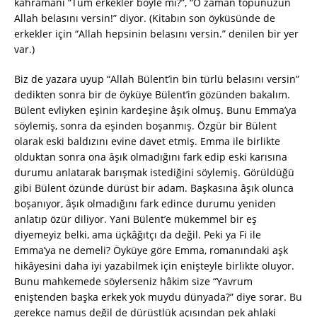
kahramanı “Tüm erkekler böyle mi?”, “O zaman topunuzun
Allah belasını versin!” diyor. (Kitabın son öyküsünde de
erkekler için “Allah hepsinin belasını versin.” denilen bir yer
var.)
Biz de yazara uyup “Allah Bülent’in bin türlü belasını versin”
dedikten sonra bir de öyküye Bülent’in gözünden bakalım.
Bülent evliyken eşinin kardeşine âşık olmuş. Bunu Emma’ya
söylemiş, sonra da eşinden boşanmış. Özgür bir Bülent
olarak eski baldızını evine davet etmiş. Emma ile birlikte
olduktan sonra ona âşık olmadığını fark edip eski karısına
durumu anlatarak barışmak istediğini söylemiş. Görüldüğü
gibi Bülent özünde dürüst bir adam. Başkasına âşık olunca
boşanıyor, âşık olmadığını fark edince durumu yeniden
anlatıp özür diliyor. Yani Bülent’e mükemmel bir eş
diyemeyiz belki, ama üçkâğıtçı da değil. Peki ya Fi ile
Emma’ya ne demeli? Öyküye göre Emma, romanındaki aşk
hikâyesini daha iyi yazabilmek için enişteyle birlikte oluyor.
Bunu mahkemede söylerseniz hâkim size “Yavrum
eniştenden başka erkek yok muydu dünyada?” diye sorar. Bu
gerekçe namus değil de dürüstlük açısından pek ahlaki