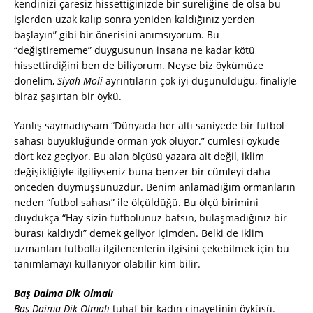
kendinizi çaresiz hissettiğinizde bir süreliğine de olsa bu
işlerden uzak kalıp sonra yeniden kaldığınız yerden
başlayın” gibi bir önerisini anımsıyorum. Bu
“değiştirememe” duygusunun insana ne kadar kötü
hissettirdiğini ben de biliyorum. Neyse biz öykümüze
dönelim,
Siyah Moli
ayrıntıların çok iyi düşünüldüğü, finaliyle
biraz şaşırtan bir öykü.
Yanlış saymadıysam “Dünyada her altı saniyede bir futbol
sahası büyüklüğünde orman yok oluyor.” cümlesi öyküde
dört kez geçiyor. Bu alan ölçüsü yazara ait değil, iklim
değişikliğiyle ilgiliyseniz buna benzer bir cümleyi daha
önceden duymuşsunuzdur. Benim anlamadığım ormanların
neden “futbol sahası” ile ölçüldüğü. Bu ölçü birimini
duydukça “Hay sizin futbolunuz batsın, bulaşmadığınız bir
burası kaldıydı” demek geliyor içimden. Belki de iklim
uzmanları futbolla ilgilenenlerin ilgisini çekebilmek için bu
tanımlamayı kullanıyor olabilir kim bilir.
Baş Daima Dik Olmalı
Baş Daima Dik Olmalı
tuhaf bir kadın cinayetinin öyküsü.