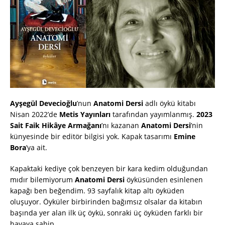
Ayşegül Devecioğlu
’nun
Anatomi Dersi
adlı öykü kitabı
Nisan 2022’de
Metis Yayınları
tarafından yayımlanmış.
2023
Sait Faik Hikâye Armağanı
’nı kazanan
Anatomi Dersi
’nin
künyesinde bir editör bilgisi yok. Kapak tasarımı
Emine
Bora
’ya ait.
Kapaktaki kediye çok benzeyen bir kara kedim olduğundan
mıdır bilemiyorum
Anatomi Dersi
öyküsünden esinlenen
kapağı ben beğendim. 93 sayfalık kitap altı öyküden
oluşuyor. Öyküler birbirinden bağımsız olsalar da kitabın
başında yer alan ilk üç öykü, sonraki üç öyküden farklı bir
havaya sahip.