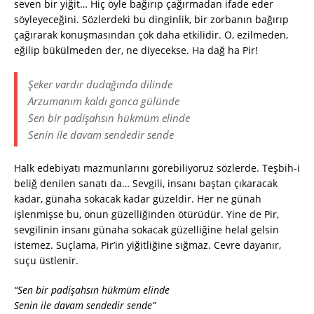
seven bir yiğit… Hiç öyle bağırıp çağırmadan ifade eder
söyleyeceğini. Sözlerdeki bu dinginlik, bir zorbanın bağırıp
çağırarak konuşmasından çok daha etkilidir. O, ezilmeden,
eğilip bükülmeden der, ne diyecekse. Ha dağ ha Pir!
Şeker vardır dudağında dilinde
Arzumanım kaldı gonca gülünde
Sen bir padişahsın hükmüm elinde
Senin ile davam sendedir sende
Halk edebiyatı mazmunlarını görebiliyoruz sözlerde. Teşbih-i
beliğ denilen sanatı da… Sevgili, insanı baştan çıkaracak
kadar, günaha sokacak kadar güzeldir. Her ne günah
işlenmişse bu, onun güzelliğinden ötürüdür. Yine de Pir,
sevgilinin insanı günaha sokacak güzelliğine helal gelsin
istemez. Suçlama, Pir’in yiğitliğine sığmaz. Cevre dayanır,
suçu üstlenir.
“Sen bir padişahsın hükmüm elinde
Senin ile davam sendedir sende”