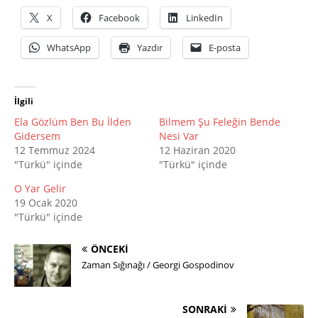
X
Facebook
LinkedIn
WhatsApp
Yazdır
E-posta
İlgili
Ela Gözlüm Ben Bu İlden
Bilmem Şu Feleğin Bende
Gidersem
Nesi Var
12 Temmuz 2024
12 Haziran 2020
"Türkü" içinde
"Türkü" içinde
O Yar Gelir
19 Ocak 2020
"Türkü" içinde
ÖNCEKI
Zaman Sığınağı / Georgi Gospodinov
SONRAKI