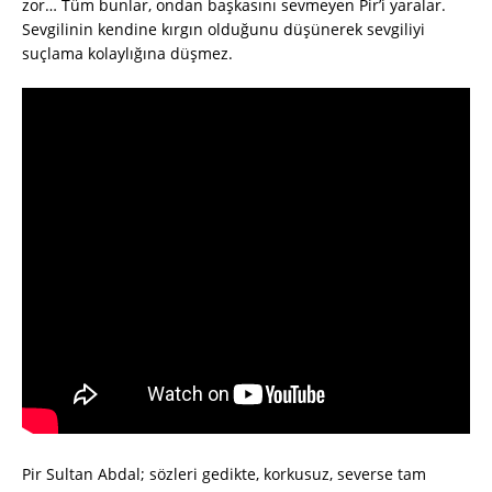
zor… Tüm bunlar, ondan başkasını sevmeyen Pir’i yaralar.
Sevgilinin kendine kırgın olduğunu düşünerek sevgiliyi
suçlama kolaylığına düşmez.
Pir Sultan Abdal; sözleri gedikte, korkusuz, severse tam