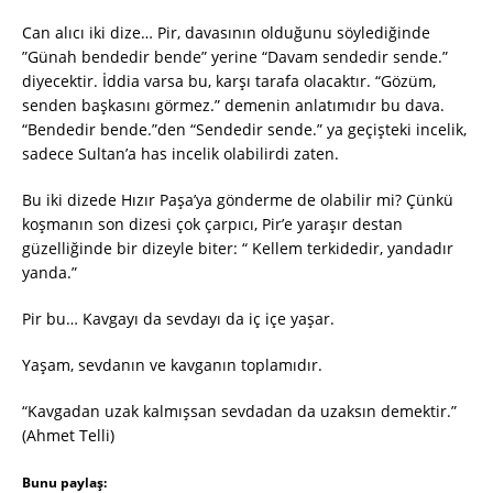
Can alıcı iki dize… Pir, davasının olduğunu söylediğinde
”Günah bendedir bende” yerine “Davam sendedir sende.”
diyecektir. İddia varsa bu, karşı tarafa olacaktır. “Gözüm,
senden başkasını görmez.” demenin anlatımıdır bu dava.
“Bendedir bende.”den “Sendedir sende.” ya geçişteki incelik,
sadece Sultan’a has incelik olabilirdi zaten.
Bu iki dizede Hızır Paşa’ya gönderme de olabilir mi? Çünkü
koşmanın son dizesi çok çarpıcı, Pir’e yaraşır destan
güzelliğinde bir dizeyle biter: “ Kellem terkidedir, yandadır
yanda.”
Pir bu… Kavgayı da sevdayı da iç içe yaşar.
Yaşam, sevdanın ve kavganın toplamıdır.
“Kavgadan uzak kalmışsan sevdadan da uzaksın demektir.”
(Ahmet Telli)
Bunu paylaş: