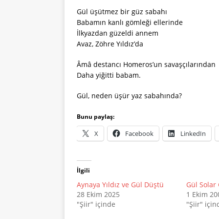
Gül üşütmez bir güz sabahı
Babamın kanlı gömleği ellerinde
İlkyazdan güzeldi annem
Avaz, Zöhre Yıldız’da
Âmâ destancı Homeros’un savaşçılarından
Daha yiğitti babam.
Gül, neden üşür yaz sabahında?
Bunu paylaş:
X
Facebook
LinkedIn
İlgili
Aynaya Yıldız ve Gül Düştü
Gül Solar
28 Ekim 2025
1 Ekim 20
"Şiir" içinde
"Şiir" için