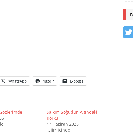
B
WhatsApp
Yazdır
E-posta
 Gözlerimde
Salkım Söğüdün Altındaki
06
Korku
de
17 Haziran 2025
"Şiir" içinde