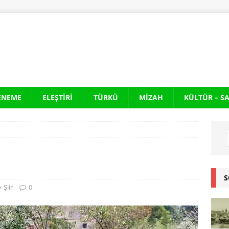
ENEME
ELEŞTIRI
TÜRKÜ
MIZAH
KÜLTÜR – S
S
Şiir
0