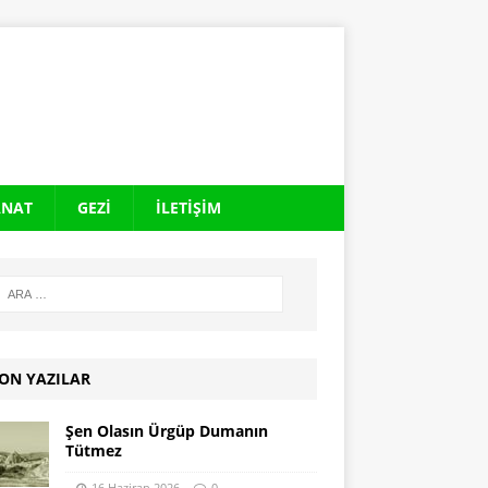
ANAT
GEZI
İLETIŞIM
ON YAZILAR
Şen Olasın Ürgüp Dumanın
Tütmez
16 Haziran 2026
0