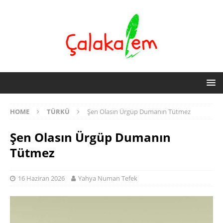
HOME
TÜRKÜ
Şen Olasın Ürgüp Dumanın Tütmez
Şen Olasın Ürgüp Dumanın
Tütmez
16 Haziran 2026
Yahya Numan Tefek