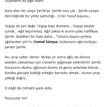
Düşmanın da yiğit olanı!
Kara olan tez ulaşır Şerife’ye. Şerife ıssız çöl… Şerife uzayın
derinliğinde bir yıldız yalnızlığı… O bir Yusuf kuyusu…
Ürgüp de şen değil. Ürgüp başı dumanlı… Ürgüp ateşler
içinde… Ağıt kaçınılmaz. Ağıt yakıla ki acının yükü hafifleye.
Şerife, dedikleri bir bala daha… “Üstünü başını yırtmış
ağıtlardan şiiri”ni (
Cemal Süreya
), türküsünü ağıt-türküyü
yaratır Şerife.
Acı, acıyı çeker, derler. Birkaç yıl sonra oğlu da ölünce
aileden çıkmaması için Cemal’in yeğeniyle evlendirilir Şerife.
Kocasının ölümü, oğlunun ölümü ve geniş anlamda levirat…
Kardeş gözüyle baktığı erkeğin karısıdır olmak… Acının acıyı
çektiği doğru.
O değil de Cemal’e yazık oldu.
Pusucular mı?