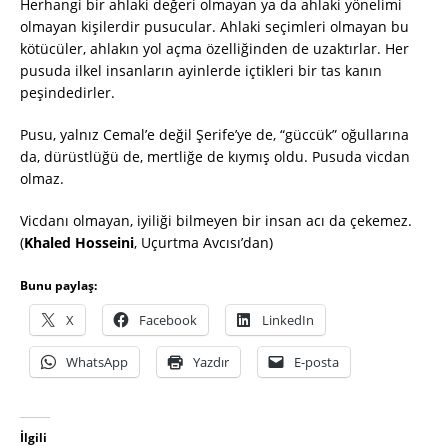
Herhangi bir ahlaki değeri olmayan ya da ahlaki yönelimi
olmayan kişilerdir pusucular. Ahlaki seçimleri olmayan bu
kötücüler, ahlakın yol açma özelliğinden de uzaktırlar. Her
pusuda ilkel insanların ayinlerde içtikleri bir tas kanın
peşindedirler.
Pusu, yalnız Cemal’e değil Şerife’ye de, “güccük” oğullarına
da, dürüstlüğü de, mertliğe de kıymış oldu. Pusuda vicdan
olmaz.
Vicdanı olmayan, iyiliği bilmeyen bir insan acı da çekemez.
(
Khaled Hosseini
, Uçurtma Avcısı’dan)
Bunu paylaş:
X
Facebook
LinkedIn
WhatsApp
Yazdır
E-posta
İlgili