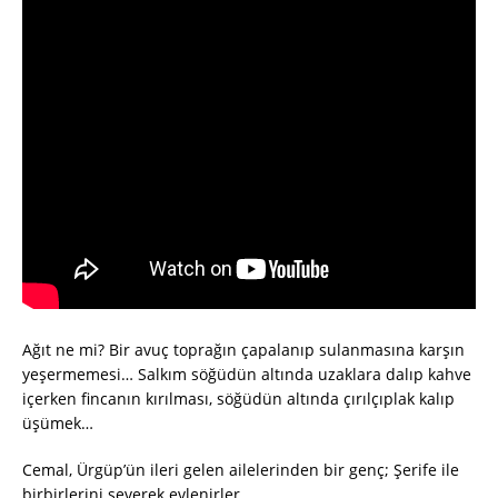
Ağıt ne mi? Bir avuç toprağın çapalanıp sulanmasına karşın
yeşermemesi… Salkım söğüdün altında uzaklara dalıp kahve
içerken fincanın kırılması, söğüdün altında çırılçıplak kalıp
üşümek…
Cemal, Ürgüp’ün ileri gelen ailelerinden bir genç; Şerife ile
birbirlerini severek evlenirler.