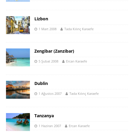
Lizbon
1 Mart 2008
Tada Kılınç Karaefe
Zengibar (Zanzibar)
5 Şubat 2008
Ercan Karaefe
Dublin
1 Ağustos 2007
Tada Kılınç Karaefe
Tanzanya
1 Haziran 2007
Ercan Karaefe