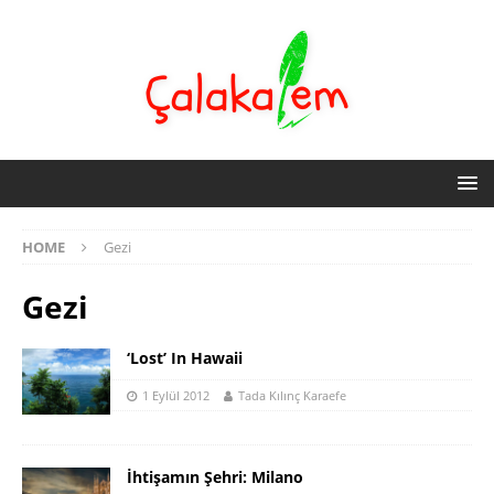
HOME
Gezi
Gezi
‘Lost’ In Hawaii
1 Eylül 2012
Tada Kılınç Karaefe
İhtişamın Şehri: Milano