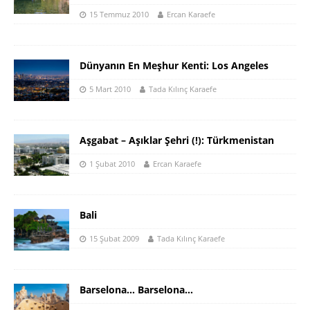
15 Temmuz 2010
Ercan Karaefe
Dünyanın En Meşhur Kenti: Los Angeles
5 Mart 2010
Tada Kılınç Karaefe
Aşgabat – Aşıklar Şehri (!): Türkmenistan
1 Şubat 2010
Ercan Karaefe
Bali
15 Şubat 2009
Tada Kılınç Karaefe
Barselona… Barselona…