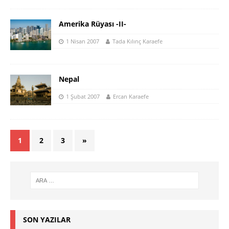
Amerika Rüyası -II-
1 Nisan 2007
Tada Kılınç Karaefe
Nepal
1 Şubat 2007
Ercan Karaefe
1
2
3
»
SON YAZILAR