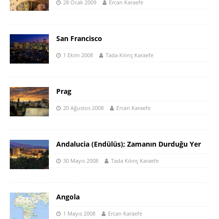
28 Ocak 2009
Ercan Karaefe
San Francisco
1 Ekim 2008
Tada Kılınç Karaefe
Prag
20 Ağustos 2008
Ercan Karaefe
Andalucia (Endülüs); Zamanın Durduğu Yer
30 Mayıs 2008
Tada Kılınç Karaefe
Angola
1 Mayıs 2008
Ercan Karaefe