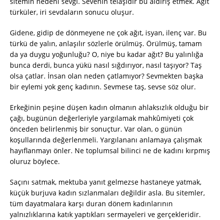
sitemin nedeni sevgi. Sevenin telaşıdır bu aldırış etmek. Ağıt
türküler, iri sevdaların sonucu oluşur.
Gidene, gidip de dönmeyene ne çok ağıt, isyan, ilenç var. Bu
türkü de yalın, anlaşılır sözlerle örülmüş. Örülmüş, tamam
da ya duygu yoğunluğu? O, niye bu kadar ağıt? Bu yalınlığa
bunca derdi, bunca yükü nasıl sığdırıyor, nasıl taşıyor? Taş
olsa çatlar. İnsan olan neden çatlamıyor? Sevmekten başka
bir eylemi yok genç kadının. Sevmese taş, sevse söz olur.
Erkeğinin peşine düşen kadın olmanın ahlaksızlık olduğu bir
çağı, bugünün değerleriyle yargılamak mahkûmiyeti çok
önceden belirlenmiş bir sonuçtur. Var olan, o günün
koşullarında değerlenmeli. Yargılananı anlamaya çalışmak
hayıflanmayı önler. Ne toplumsal bilinci ne de kadını kırpmış
oluruz böylece.
Saçını satmak, mektuba yanıt gelmezse hastaneye yatmak,
küçük burjuva kadın sızlanmaları değildir asla. Bu sitemler,
tüm dayatmalara karşı duran dönem kadınlarının
yalnızlıklarına katık yaptıkları sermayeleri ve gerçekleridir.