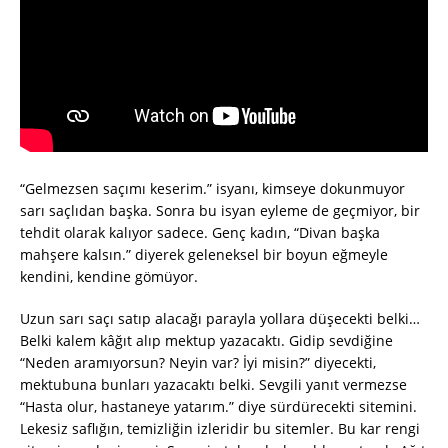
“Gelmezsen saçımı keserim.” isyanı, kimseye dokunmuyor
sarı saçlıdan başka. Sonra bu isyan eyleme de geçmiyor, bir
tehdit olarak kalıyor sadece. Genç kadın, “Divan başka
mahşere kalsın.” diyerek geleneksel bir boyun eğmeyle
kendini, kendine gömüyor.
Uzun sarı saçı satıp alacağı parayla yollara düşecekti belki…
Belki kalem kâğıt alıp mektup yazacaktı. Gidip sevdiğine
“Neden aramıyorsun? Neyin var? İyi misin?” diyecekti,
mektubuna bunları yazacaktı belki. Sevgili yanıt vermezse
“Hasta olur, hastaneye yatarım.” diye sürdürecekti sitemini.
Lekesiz saflığın, temizliğin izleridir bu sitemler. Bu kar rengi