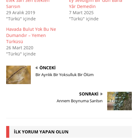
Etek Sarı Sen Etekten
Ey Sevdiğim Bir Gün Bana
Sarısın
Yâr Demedin
29 Aralık 2019
7 Mart 2025
"Türkü" içinde
"Türkü" içinde
Havada Bulut Yok Bu Ne
Dumandır – Yemen
Türküsü
26 Mart 2020
"Türkü" içinde
ÖNCEKI
Bir Ayrılık Bir Yoksulluk Bir Ölüm
SONRAKI
Annem Boynuma Sarılsın
İLK YORUM YAPAN OLUN