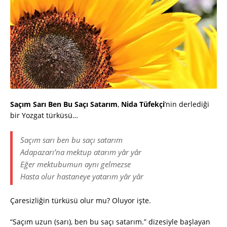
Saçım Sarı Ben Bu Saçı Satarım
,
Nida Tüfekçi
’nin derlediği
bir Yozgat türküsü…
Saçım sarı ben bu saçı satarım
Adapazarı’na mektup atarım yâr yâr
Eğer mektubumun aynı gelmezse
Hasta olur hastaneye yatarım yâr yâr
Çaresizliğin türküsü olur mu? Oluyor işte.
“Saçım uzun (sarı), ben bu saçı satarım.” dizesiyle başlayan