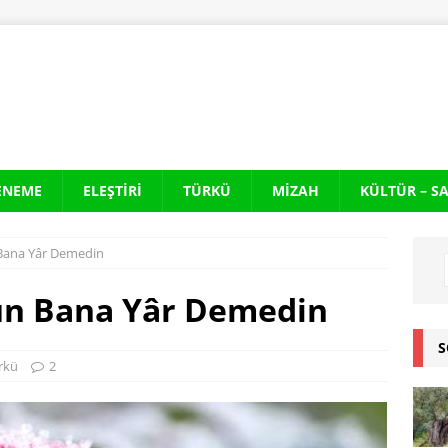
ENEME
ELEŞTIRI
TÜRKÜ
MIZAH
KÜLTÜR – S
 Bana Yâr Demedin
Gün Bana Yâr Demedin
S
rkü
2