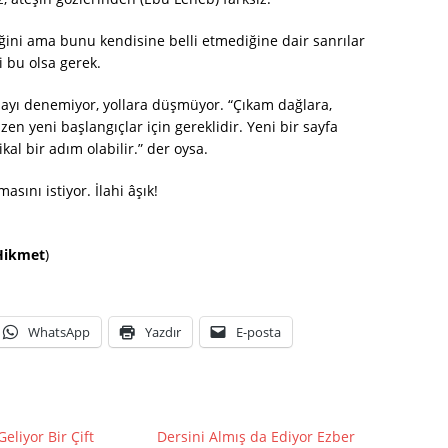
ğini ama bunu kendisine belli etmediğine dair sanrılar
 bu olsa gerek.
yı denemiyor, yollara düşmüyor. “Çıkam dağlara,
en yeni başlangıçlar için gereklidir. Yeni bir sayfa
kal bir adım olabilir.” der oysa.
asını istiyor. İlahi âşık!
Hikmet
)
WhatsApp
Yazdır
E-posta
eliyor Bir Çift
Dersini Almış da Ediyor Ezber