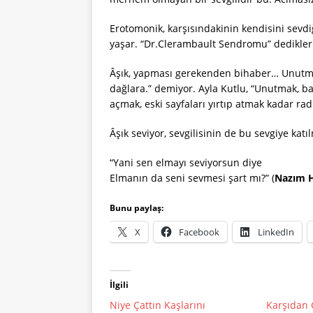
Erotomonik, karşısındakinin kendisini sevdi
yaşar. “Dr.Clerambault Sendromu” dedikleri
Âşık, yapması gerekenden bihaber… Unutma
dağlara.” demiyor. Ayla Kutlu, “Unutmak, baz
açmak, eski sayfaları yırtıp atmak kadar radi
Âşık seviyor, sevgilisinin de bu sevgiye katılm
“Yani sen elmayı seviyorsun diye
Elmanın da seni sevmesi şart mı?” (
Nazım 
Bunu paylaş:
X
Facebook
LinkedIn
İlgili
Niye Çattın Kaşlarını
Karşıdan G