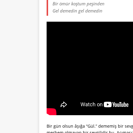
Bir ömür koştum peşinden
Gel demedin gel demedin
Bir gün olsun âşığa “Gül.” dememiş bir sev
merhem olmayan bir sevgilidir bu. Acımasız