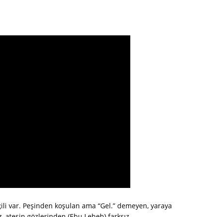
gili var. Peşinden koşulan ama “Gel.” demeyen, yaraya
, ateşin gözlerinden (Ebu Leheb) farksız.