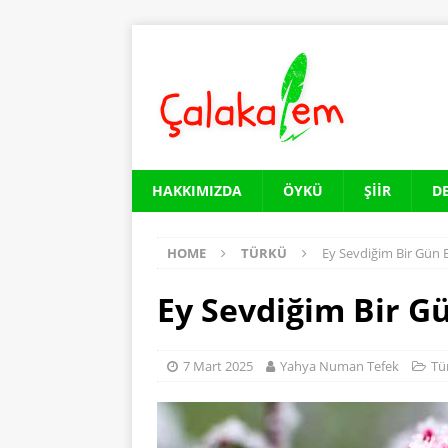
HAKKIMIZDA
ÖYKÜ
ŞIIR
D
HOME
TÜRKÜ
Ey Sevdiğim Bir Gün
Ey Sevdiğim Bir 
7 Mart 2025
Yahya Numan Tefek
Tü