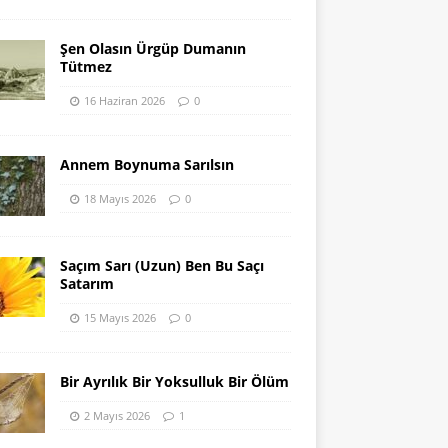
Şen Olasın Ürgüp Dumanın
Tütmez
16 Haziran 2026
0
Annem Boynuma Sarılsın
18 Mayıs 2026
0
Saçım Sarı (Uzun) Ben Bu Saçı
Satarım
15 Mayıs 2026
0
Bir Ayrılık Bir Yoksulluk Bir Ölüm
2 Mayıs 2026
1