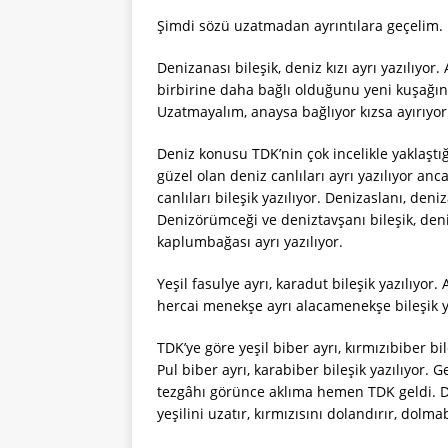
Şimdi sözü uzatmadan ayrıntılara geçelim.
Denizanası bileşik, deniz kızı ayrı yazılıyor
birbirine daha bağlı olduğunu yeni kuşağın 
Uzatmayalım, anaysa bağlıyor kızsa ayırıyor
Deniz konusu TDK’nin çok incelikle yaklaştı
güzel olan deniz canlıları ayrı yazılıyor anca
canlıları bileşik yazılıyor. Denizaslanı, deniz
Denizörümceği ve deniztavşanı bileşik, deniz 
kaplumbağası ayrı yazılıyor.
Yeşil fasulye ayrı, karadut bileşik yazılıyor
hercai menekşe ayrı alacamenekşe bileşik y
TDK’ye göre yeşil biber ayrı, kırmızıbiber bil
Pul biber ayrı, karabiber bileşik yazılıyor
tezgâhı görünce aklıma hemen TDK geldi. De
yeşilini uzatır, kırmızısını dolandırır, dolmab