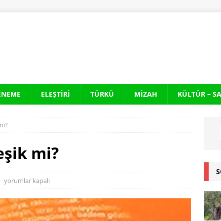
ENEME
ELEŞTIRI
TÜRKÜ
MIZAH
KÜLTÜR – S
 mi?
leşik mi?
S
yorumlar kapalı