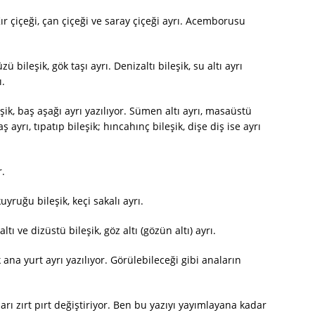
 Kır çiçeği, çan çiçeği ve saray çiçeği ayrı. Acemborusu
ü bileşik, gök taşı ayrı. Denizaltı bileşik, su altı ayrı
ı.
eşik, baş aşağı ayrı yazılıyor. Sümen altı ayrı, masaüstü
 ayrı, tıpatıp bileşik; hıncahınç bileşik, dişe diş ise ayrı
r.
uyruğu bileşik, keçi sakalı ayrı.
ltı ve dizüstü bileşik, göz altı (gözün altı) ayrı.
 ana yurt ayrı yazılıyor. Görülebileceği gibi anaların
ı zırt pırt değiştiriyor. Ben bu yazıyı yayımlayana kadar