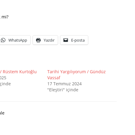
k mi?
WhatsApp
Yazdır
E-posta
” / Rüstem Kurtoğlu
Tarihi Yargılıyorum / Gündüz
2025
Vassaf
içinde
17 Temmuz 2024
"Eleştiri" içinde
le