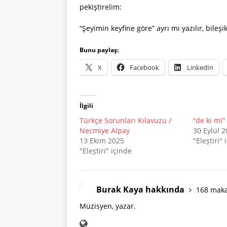
pekiştirelim:
“Şeyimin keyfine göre” ayrı mı yazılır, bileşi
Bunu paylaş:
X
Facebook
LinkedIn
İlgili
Türkçe Sorunları Kılavuzu /
“de ki mi
Necmiye Alpay
30 Eylül 
13 Ekim 2025
"Eleştiri" 
"Eleştiri" içinde
Burak Kaya hakkında
168 maka
Müzisyen, yazar.