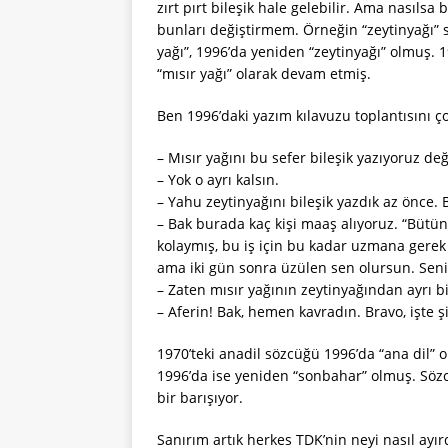
zırt pırt bileşik hale gelebilir. Ama nasılsa
bunları değiştirmem. Örneğin “zeytinyağı” s
yağı”, 1996’da yeniden “zeytinyağı” olmuş. 19
“mısır yağı” olarak devam etmiş.
Ben 1996’daki yazım kılavuzu toplantısını 
– Mısır yağını bu sefer bileşik yazıyoruz değ
– Yok o ayrı kalsın.
– Yahu zeytinyağını bileşik yazdık az önce. 
– Bak burada kaç kişi maaş alıyoruz. “Bütün
kolaymış, bu iş için bu kadar uzmana gerek 
ama iki gün sonra üzülen sen olursun. Sen
– Zaten mısır yağının zeytinyağından ayrı bi
– Aferin! Bak, hemen kavradın. Bravo, işte 
1970’teki anadil sözcüğü 1996’da “ana dil” 
1996’da ise yeniden “sonbahar” olmuş. Sözcük
bir barışıyor.
Sanırım artık herkes TDK’nin neyi nasıl ayırd