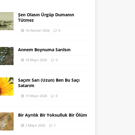
Şen Olasın Ürgüp Dumanın
Tütmez
16 Haziran 2026
0
Annem Boynuma Sarılsın
18 Mayıs 2026
0
Saçım Sarı (Uzun) Ben Bu Saçı
Satarım
15 Mayıs 2026
0
Bir Ayrılık Bir Yoksulluk Bir Ölüm
2 Mayıs 2026
1