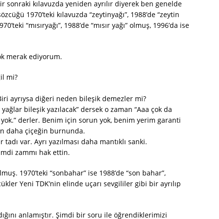
 bir sonraki kılavuzda yeniden ayrılır diyerek ben genelde
özcüğü 1970’teki kılavuzda “zeytinyağı”, 1988’de “zeytin
70’teki “mısıryağı”, 1988’de “mısır yağı” olmuş, 1996’da ise
çok merak ediyorum.
il mi?
Biri ayrıysa diğeri neden bileşik demezler mi?
 yağlar bileşik yazılacak” dersek o zaman “Aaa çok da
yok.” derler. Benim için sorun yok, benim yerim garanti
in daha çiçeğin burnunda.
r tadı var. Ayrı yazılması daha mantıklı sanki.
şimdi zammı hak ettin.
olmuş. 1970’teki “sonbahar” ise 1988’de “son bahar”,
ler Yeni TDK’nin elinde uçarı sevgililer gibi bir ayrılıp
ığını anlamıştır. Şimdi bir soru ile öğrendiklerimizi