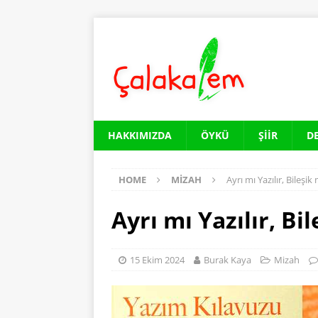
HAKKIMIZDA
ÖYKÜ
ŞIIR
D
HOME
MIZAH
Ayrı mı Yazılır, Bileşik
Ayrı mı Yazılır, Bi
15 Ekim 2024
Burak Kaya
Mizah