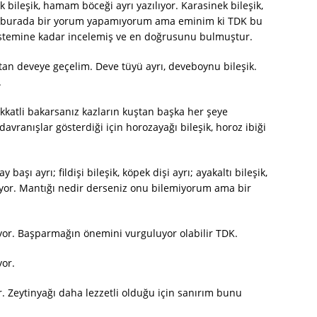
 bileşik, hamam böceği ayrı yazılıyor. Karasinek bileşik,
çin burada bir yorum yapamıyorum ama eminim ki TDK bu
istemine kadar incelemiş ve en doğrusunu bulmuştur.
ştan deveye geçelim. Deve tüyü ayrı, deveboynu bileşik.
.
dikkatli bakarsanız kazların kuştan başka her şeye
davranışlar gösterdiği için horozayağı bileşik, horoz ibiği
y başı ayrı; fildişi bileşik, köpek dişi ayrı; ayakaltı bileşik,
azılıyor. Mantığı nedir derseniz onu bilemiyorum ama bir
ıyor. Başparmağın önemini vurguluyor olabilir TDK.
yor.
yor. Zeytinyağı daha lezzetli olduğu için sanırım bunu