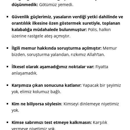
düşünmedik:
Götümüz yemedi.
Güvenlik güçlerimiz, yasaların verdiği yetki dahilinde ve
orantılılık ilkesine özen göstermek suretiyle, toplanan
kalabalığa müdahalede bulunmuştur:
Polis, halkın
üzerine rastgele ateş açmıştır.
İlgili memur hakkında soruşturma açılmıştır:
Memur
bizden, soruşturma yalandan, rızkımız Allah’tan.
İlkesel olarak aşamadığımız noktalar var:
Fiyatta
anlaşamadık.
Karşımıza çıkan sonucuna katlanır:
Yapacak bir şeyimiz
yok, elimiz kolumuz bağlı.
Kim ne biliyorsa söylesin
: Kimseyi dinlemeye niyetimiz
yok.
Kimse sabrımızı test etmeye kalkmasın:
Karşılık
vermeye niyetimiz yok.