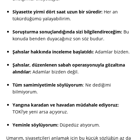
Siyasette yirmi dört saat uzun bir süredir:
Her an
tükürdüğümü yalayabilirim.
Soruşturma sonuçlandığında sizi bilgilendireceğim:
Bu
konuda benden duyacağınız son söz budur.
Şahıslar hakkında inceleme başlatıldı:
Adamlar bizden.
Şahıslar, düzenlenen sabah operasyonuyla gözaltına
alındılar:
Adamlar bizden değil.
Tüm samimiyetimle söylüyorum
: Ne dediğimi
bilmiyorum.
Yangına karadan ve havadan müdahale ediyoruz:
TOKİ’ye yeni arsa açıyoruz.
Yeminle söylüyorum:
Düpedüz atıyorum.
Umarım, siyasetçileri anlamak için bu küçük sözlüğün az da