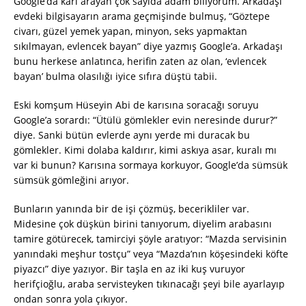
Google’da karı arayan çok sayıda adam biliyorum. Arkadaşı
evdeki bilgisayarın arama geçmişinde bulmuş, “Göztepe
civarı, güzel yemek yapan, minyon, seks yapmaktan
sıkılmayan, evlencek bayan” diye yazmış Google’a. Arkadaşı
bunu herkese anlatınca, herifin zaten az olan, ‘evlencek
bayan’ bulma olasılığı iyice sıfıra düştü tabii.
Eski komşum Hüseyin Abi de karısına soracağı soruyu
Google’a sorardı: “Ütülü gömlekler evin neresinde durur?”
diye. Sanki bütün evlerde aynı yerde mi duracak bu
gömlekler. Kimi dolaba kaldırır, kimi askıya asar, kuralı mı
var ki bunun? Karısına sormaya korkuyor, Google’da sümsük
sümsük gömleğini arıyor.
Bunların yanında bir de işi çözmüş, becerikliler var.
Midesine çok düşkün birini tanıyorum, diyelim arabasını
tamire götürecek, tamirciyi şöyle aratıyor: “Mazda servisinin
yanındaki meşhur tostçu” veya “Mazda’nın köşesindeki köfte
piyazcı” diye yazıyor. Bir taşla en az iki kuş vuruyor
herifçioğlu, araba servisteyken tıkınacağı şeyi bile ayarlayıp
ondan sonra yola çıkıyor.