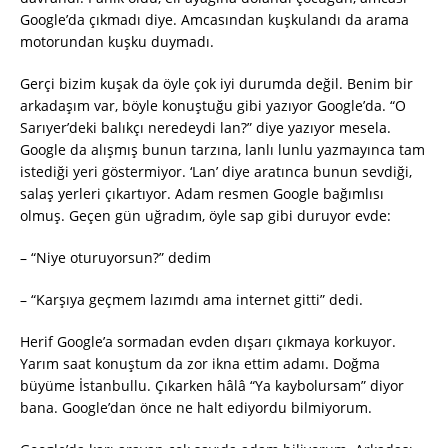
Google’da çıkmadı diye. Amcasından kuşkulandı da arama
motorundan kuşku duymadı.
Gerçi bizim kuşak da öyle çok iyi durumda değil. Benim bir
arkadaşım var, böyle konuştuğu gibi yazıyor Google’da. “O
Sarıyer’deki balıkçı neredeydi lan?” diye yazıyor mesela.
Google da alışmış bunun tarzına, lanlı lunlu yazmayınca tam
istediği yeri göstermiyor. ‘Lan’ diye aratınca bunun sevdiği,
salaş yerleri çıkartıyor. Adam resmen Google bağımlısı
olmuş. Geçen gün uğradım, öyle sap gibi duruyor evde:
– “Niye oturuyorsun?” dedim
– “Karşıya geçmem lazımdı ama internet gitti” dedi.
Herif Google’a sormadan evden dışarı çıkmaya korkuyor.
Yarım saat konuştum da zor ikna ettim adamı. Doğma
büyüme İstanbullu. Çıkarken hâlâ “Ya kaybolursam” diyor
bana. Google’dan önce ne halt ediyordu bilmiyorum.