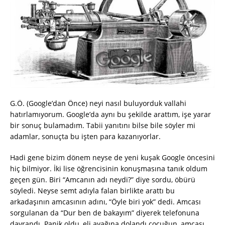
G.Ö. (Google’dan Önce) neyi nasıl buluyorduk vallahi
hatırlamıyorum. Google’da aynı bu şekilde arattım, işe yarar
bir sonuç bulamadım. Tabii yanıtını bilse bile söyler mi
adamlar, sonuçta bu işten para kazanıyorlar.
Hadi gene bizim dönem neyse de yeni kuşak Google öncesini
hiç bilmiyor. İki lise öğrencisinin konuşmasına tanık oldum
geçen gün. Biri “Amcanın adı neydi?” diye sordu, öbürü
söyledi. Neyse semt adıyla falan birlikte arattı bu
arkadaşının amcasının adını, “Öyle biri yok” dedi. Amcası
sorgulanan da “Dur ben de bakayım” diyerek telefonuna
davrandı. Panik oldu, eli ayağına dolandı çocuğun, amcası