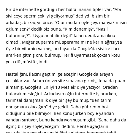
Bir de internette gördüğü her halta inanan tipler var. “Abi
sivilceye sperm çok iyi geliyormuş” dediydi bizim bir
arkadaş, birkaç yıl önce. “Olur mu lan öyle şey, manyak mısın
oğlum sen?” dedik biz buna. “Kim denemiş?”, “Nasıl
bulunmuş?”, “Uygulanabilir değil” falan dedik ama ikna
olmadı. Meğer superma mi, sperama mı ne karın ağrısıysa
öyle bir vitamin varmış, bu hıyar da Google’da sivilce ilacı
ararken gitmiş onu bulmuş. Herifi uyarmasak çoktan kötü
yola düşmüştü şimdi.
Hastalığını, ilacını geçtim, geleceğini Google’da arayan
çocuklar var. Adam üniversite sınavına girmiş, fena da puan
almamış, Google’a ‘En İyi 10 Meslek’ diye yazıyor. Oradan
bulacak mesleğini. Arkadaşın oğlu internette iş ararken,
tarımsal danışmanlık diye bir şey bulmuş, “Ben tarım
danışmanı olacağım” diye geldi. Daha gübrenin bok
olduğunu bile bilmiyor. Ben konuşurken böyle yandan
yandan sırıtıyor, bunu kandırıyormuşum gibi. “Sana daha da
ilginç bir şey söyleyeceğim” dedim. Herife ağaçların
çekirdekten meydana geldiğini anlattım, inanmadı tabii.