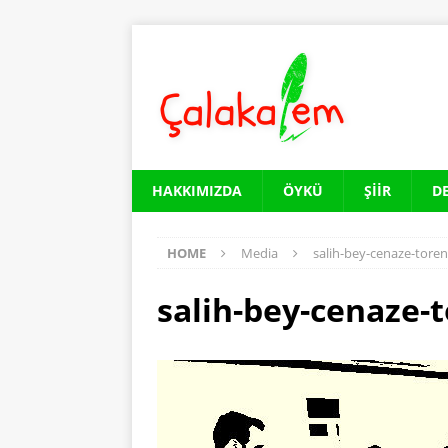
HAKKIMIZDA
ÖYKÜ
ŞIIR
D
HOME
Media
salih-bey-cenaze-toren
salih-bey-cenaze-