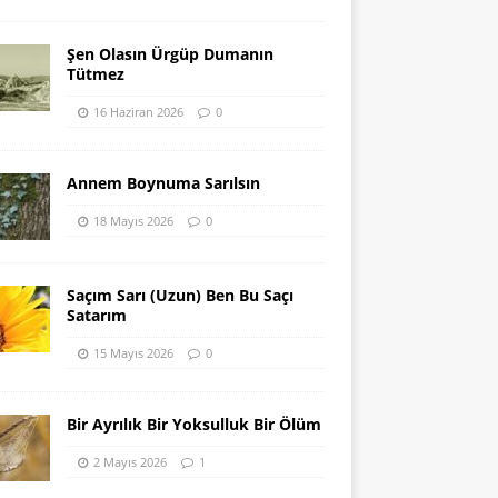
Şen Olasın Ürgüp Dumanın
Tütmez
16 Haziran 2026
0
Annem Boynuma Sarılsın
18 Mayıs 2026
0
Saçım Sarı (Uzun) Ben Bu Saçı
Satarım
15 Mayıs 2026
0
Bir Ayrılık Bir Yoksulluk Bir Ölüm
2 Mayıs 2026
1