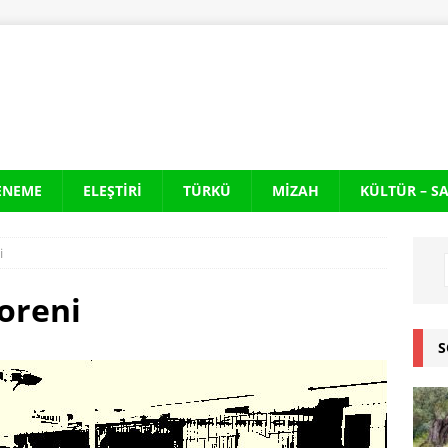
ENEME
ELEŞTIRI
TÜRKÜ
MIZAH
KÜLTÜR – S
i
toreni
S