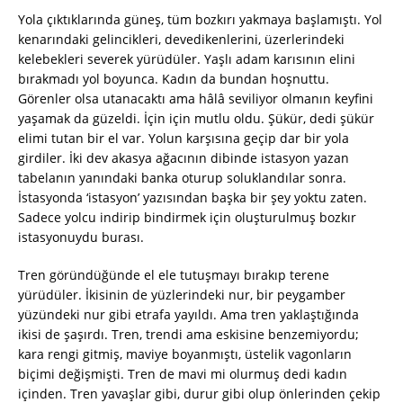
Yola çıktıklarında güneş, tüm bozkırı yakmaya başlamıştı. Yol
kenarındaki gelincikleri, devedikenlerini, üzerlerindeki
kelebekleri severek yürüdüler. Yaşlı adam karısının elini
bırakmadı yol boyunca. Kadın da bundan hoşnuttu.
Görenler olsa utanacaktı ama hâlâ seviliyor olmanın keyfini
yaşamak da güzeldi. İçin için mutlu oldu. Şükür, dedi şükür
elimi tutan bir el var. Yolun karşısına geçip dar bir yola
girdiler. İki dev akasya ağacının dibinde istasyon yazan
tabelanın yanındaki banka oturup soluklandılar sonra.
İstasyonda ‘istasyon’ yazısından başka bir şey yoktu zaten.
Sadece yolcu indirip bindirmek için oluşturulmuş bozkır
istasyonuydu burası.
Tren göründüğünde el ele tutuşmayı bırakıp terene
yürüdüler. İkisinin de yüzlerindeki nur, bir peygamber
yüzündeki nur gibi etrafa yayıldı. Ama tren yaklaştığında
ikisi de şaşırdı. Tren, trendi ama eskisine benzemiyordu;
kara rengi gitmiş, maviye boyanmıştı, üstelik vagonların
biçimi değişmişti. Tren de mavi mi olurmuş dedi kadın
içinden. Tren yavaşlar gibi, durur gibi olup önlerinden çekip