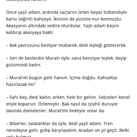
Önce yaşlı adam, ardında saçlarını örten beyaz tülbendiyle
karısı seğirtti bahçeye. İkisinin de yüzüne nur konmuştu.
Akasyanın altındaki sedire oturdular. Yaşlı adam başını
kaldırıp akasyaya baktı:
– Bak yavrusunu besliyor mubarek, dedi leyleği göstererek.
– Sen de beslerdin Murat’ı öyle, sana benziyor leylek, deyip
gülümsedi kadın.
– Murat’ım bugün gelir hanım. İçime doğdu. Kahvaltıyı
hazırlasak mı?
– İlahi bey, dedi kadın, erken, hele bir gelsin. Sebzeleri kendi
eliyle koparsın. Özlemiştir. Bak nasıl da iştahlı duruyor
dalında domatesler. Murat’ımı bekliyor onlar da.
– Biberler, salatalıklar da öyle, dedi yaşlı adam. Tren
neredeyse gelir, gidip karşılayalım. Aradan on yıl geçti. Belki
yolu bulmaz.