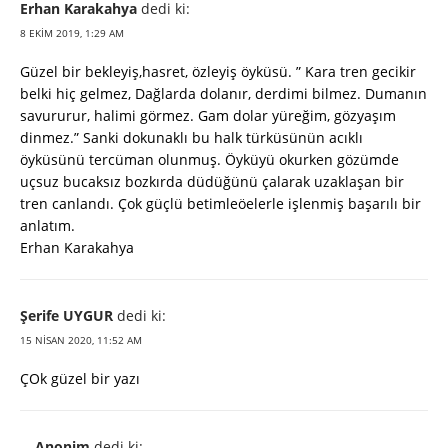
Erhan Karakahya
dedi ki:
8 EKIM 2019, 1:29 AM
Güzel bir bekleyiş,hasret, özleyiş öyküsü. ” Kara tren gecikir
belki hiç gelmez, Dağlarda dolanır, derdimi bilmez. Dumanın
savururur, halimi görmez. Gam dolar yüreğim, gözyaşım
dinmez.” Sanki dokunaklı bu halk türküsünün acıklı
öyküsünü tercüman olunmuş. Öyküyü okurken gözümde
uçsuz bucaksız bozkırda düdüğünü çalarak uzaklaşan bir
tren canlandı. Çok güçlü betimleöelerle işlenmiş başarılı bir
anlatım.
Erhan Karakahya
Şerife UYGUR
dedi ki:
15 NISAN 2020, 11:52 AM
ÇOk güzel bir yazı
Anonim
dedi ki: