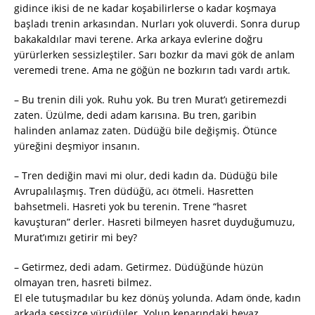
gidince ikisi de ne kadar koşabilirlerse o kadar koşmaya
başladı trenin arkasından. Nurları yok oluverdi. Sonra durup
bakakaldılar mavi terene. Arka arkaya evlerine doğru
yürürlerken sessizleştiler. Sarı bozkır da mavi gök de anlam
veremedi trene. Ama ne göğün ne bozkırın tadı vardı artık.
– Bu trenin dili yok. Ruhu yok. Bu tren Murat’ı getiremezdi
zaten. Üzülme, dedi adam karısına. Bu tren, garibin
halinden anlamaz zaten. Düdüğü bile değişmiş. Ötünce
yüreğini deşmiyor insanın.
– Tren dediğin mavi mi olur, dedi kadın da. Düdüğü bile
Avrupalılaşmış. Tren düdüğü, acı ötmeli. Hasretten
bahsetmeli. Hasreti yok bu terenin. Trene “hasret
kavuşturan” derler. Hasreti bilmeyen hasret duyduğumuzu,
Murat’ımızı getirir mi bey?
– Getirmez, dedi adam. Getirmez. Düdüğünde hüzün
olmayan tren, hasreti bilmez.
El ele tutuşmadılar bu kez dönüş yolunda. Adam önde, kadın
arkada sessizce yürüdüler. Yolun kenarındaki beyaz