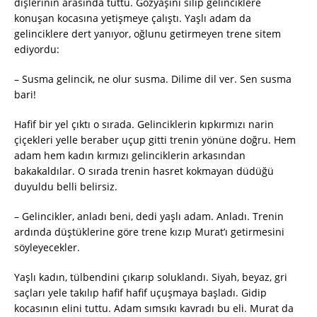
dişlerinin arasında tuttu. Gözyaşını silip gelinciklere
konuşan kocasına yetişmeye çalıştı. Yaşlı adam da
gelinciklere dert yanıyor, oğlunu getirmeyen trene sitem
ediyordu:
– Susma gelincik, ne olur susma. Dilime dil ver. Sen susma
bari!
Hafif bir yel çıktı o sırada. Gelinciklerin kıpkırmızı narin
çiçekleri yelle beraber uçup gitti trenin yönüne doğru. Hem
adam hem kadın kırmızı gelinciklerin arkasından
bakakaldılar. O sırada trenin hasret kokmayan düdüğü
duyuldu belli belirsiz.
– Gelincikler, anladı beni, dedi yaşlı adam. Anladı. Trenin
ardında düştüklerine göre trene kızıp Murat’ı getirmesini
söyleyecekler.
Yaşlı kadın, tülbendini çıkarıp soluklandı. Siyah, beyaz, gri
saçları yele takılıp hafif hafif uçuşmaya başladı. Gidip
kocasının elini tuttu. Adam sımsıkı kavradı bu eli. Murat da