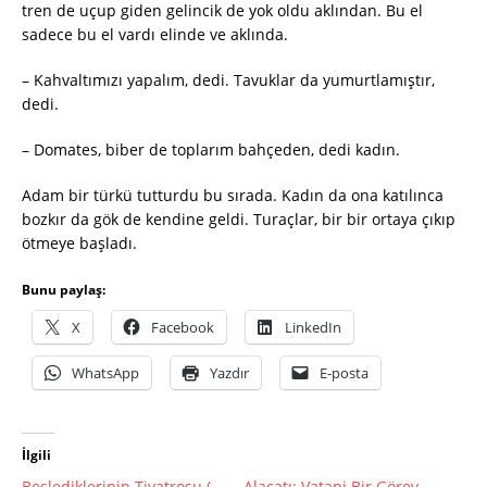
tren de uçup giden gelincik de yok oldu aklından. Bu el
sadece bu el vardı elinde ve aklında.
– Kahvaltımızı yapalım, dedi. Tavuklar da yumurtlamıştır,
dedi.
– Domates, biber de toplarım bahçeden, dedi kadın.
Adam bir türkü tutturdu bu sırada. Kadın da ona katılınca
bozkır da gök de kendine geldi. Turaçlar, bir bir ortaya çıkıp
ötmeye başladı.
Bunu paylaş:
X
Facebook
LinkedIn
WhatsApp
Yazdır
E-posta
İlgili
Beslediklerinin Tiyatrosu (-
Alaçatı: Vatani Bir Görev