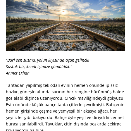
“Bari sen susma, yolun kıyısında açan gelincik
Sustuk biz, kendi içimize gömüldük.”
Ahmet Erhan
Tahtadan yapılmış tek odalı evinin hemen önünde ıpıssız
bozkır, güneşin altında sarının her rengine bürünmüş halde
göz alabildiğince uzanıyordu. Cıncık maviliğindeydi gökyüzü.
Evin ününde küçük bahçe tahta çitlerle çevrilmişti. Bahçenin
hemen girişinde çeşme ve yemyeşil bir akasya ağacı, her
şeyi izler gibi bakıyordu. Bahçe öyle yeşil ve diriydi ki cennet
burası sanılabilirdi. Tavuklar, çitin dışında bozkırda çekirge
kovalıyordu ha bire.