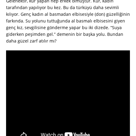
Gelenektir, kur yapan hep erkek olmuştur. Kur, kadın
tarafından yapılıyor bu kez. Bu da türküyü daha sevimli
kılıyor. Genç kadın al basmadan elbisesiyle (don) güzelliğinin
farkında. Su yolunu tuttuğunda al basmalı elbisesini giyen
genç kız, sevgilisine gönderme yapar bu iki dizede. “Suya
giderken peşimden gel.” demenin bir başka yolu. Bundan
daha güzel zarf atılır mı?