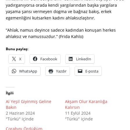
yadırganıyorsa orada kendi yargılarından başka yargılara
yaşama şansı vermeyen dogma ve bağnaz bakış, erkek
egemenliğini kutsarken kadını ahlaksızlaştırır.
“Ahlak, namus deyince sadece kadından konuşan herkes
ahlaksız ve namussuzdur.” (Frida Kahlo)
Bunu paylaş:
X
Facebook
LinkedIn
WhatsApp
Yazdır
E-posta
İlgili
Al Yeşil Giyinmiş Geline
Akşam Olur Karanlığa
Bakın
Kalırsın
2 Haziran 2024
11 Eylül 2024
"Türkü" içinde
"Türkü" içinde
Çorabını Ördüğüm