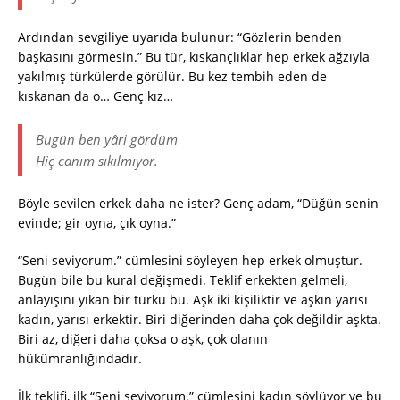
Ardından sevgiliye uyarıda bulunur: “Gözlerin benden
başkasını görmesin.” Bu tür, kıskançlıklar hep erkek ağzıyla
yakılmış türkülerde görülür. Bu kez tembih eden de
kıskanan da o… Genç kız…
Bugün ben yâri gördüm
Hiç canım sıkılmıyor.
Böyle sevilen erkek daha ne ister? Genç adam, “Düğün senin
evinde; gir oyna, çık oyna.”
“Seni seviyorum.” cümlesini söyleyen hep erkek olmuştur.
Bugün bile bu kural değişmedi. Teklif erkekten gelmeli,
anlayışını yıkan bir türkü bu. Aşk iki kişiliktir ve aşkın yarısı
kadın, yarısı erkektir. Biri diğerinden daha çok değildir aşkta.
Biri az, diğeri daha çoksa o aşk, çok olanın
hükümranlığındadır.
İlk teklifi, ilk “Seni seviyorum.” cümlesini kadın söylüyor ve bu