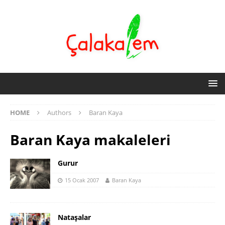
HOME
Authors
Baran Kaya
Baran Kaya
makaleleri
Gurur
15 Ocak 2007
Baran Kaya
Nataşalar