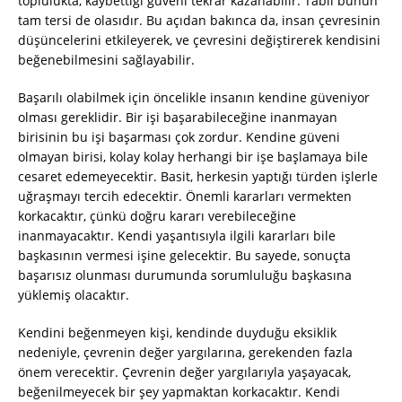
toplulukta, kaybettiği güveni tekrar kazanabilir. Tabii bunun
tam tersi de olasıdır. Bu açıdan bakınca da, insan çevresinin
düşüncelerini etkileyerek, ve çevresini değiştirerek kendisini
beğenebilmesini sağlayabilir.
Başarılı olabilmek için öncelikle insanın kendine güveniyor
olması gereklidir. Bir işi başarabileceğine inanmayan
birisinin bu işi başarması çok zordur. Kendine güveni
olmayan birisi, kolay kolay herhangi bir işe başlamaya bile
cesaret edemeyecektir. Basit, herkesin yaptığı türden işlerle
uğraşmayı tercih edecektir. Önemli kararları vermekten
korkacaktır, çünkü doğru kararı verebileceğine
inanmayacaktır. Kendi yaşantısıyla ilgili kararları bile
başkasının vermesi işine gelecektir. Bu sayede, sonuçta
başarısız olunması durumunda sorumluluğu başkasına
yüklemiş olacaktır.
Kendini beğenmeyen kişi, kendinde duyduğu eksiklik
nedeniyle, çevrenin değer yargılarına, gerekenden fazla
önem verecektir. Çevrenin değer yargılarıyla yaşayacak,
beğenilmeyecek bir şey yapmaktan korkacaktır. Kendi