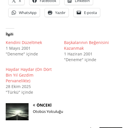
X
Facebook
LinkedIn
WhatsApp
Yazdır
E-posta
İlgili
Kendini Düzeltmek
Başkalarının Beğenisini
1 Mayıs 2001
Kazanmak
"Deneme" içinde
1 Haziran 2001
"Deneme" içinde
Haydar Haydar (On Dört
Bin Yıl Gezdim
Pervanelikte)
28 Ekim 2025
"Türkü" içinde
ÖNCEKI
Otobüs Yolculuğu