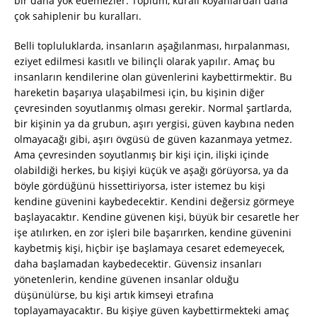
bir daha yok edemezler. Toplum, kuralı koyanlardan daha
çok sahiplenir bu kuralları.
Belli topluluklarda, insanların aşağılanması, hırpalanması,
eziyet edilmesi kasıtlı ve bilinçli olarak yapılır. Amaç bu
insanların kendilerine olan güvenlerini kaybettirmektir. Bu
hareketin başarıya ulaşabilmesi için, bu kişinin diğer
çevresinden soyutlanmış olması gerekir. Normal şartlarda,
bir kişinin ya da grubun, aşırı yergisi, güven kaybına neden
olmayacağı gibi, aşırı övgüsü de güven kazanmaya yetmez.
Ama çevresinden soyutlanmış bir kişi için, ilişki içinde
olabildiği herkes, bu kişiyi küçük ve aşağı görüyorsa, ya da
böyle gördüğünü hissettiriyorsa, ister istemez bu kişi
kendine güvenini kaybedecektir. Kendini değersiz görmeye
başlayacaktır. Kendine güvenen kişi, büyük bir cesaretle her
işe atılırken, en zor işleri bile başarırken, kendine güvenini
kaybetmiş kişi, hiçbir işe başlamaya cesaret edemeyecek,
daha başlamadan kaybedecektir. Güvensiz insanları
yönetenlerin, kendine güvenen insanlar olduğu
düşünülürse, bu kişi artık kimseyi etrafına
toplayamayacaktır. Bu kişiye güven kaybettirmekteki amaç