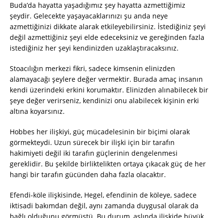
Buda’da hayatta yaşadığımız şey hayatta azmettiğimiz
şeydir. Gelecekte yaşayacaklarınızı şu anda neye
azmettiğinizi dikkate alarak etkileyebilirsiniz. İstediğiniz şeyi
değil azmettiğiniz şeyi elde edeceksiniz ve gereğinden fazla
istediğiniz her şeyi kendinizden uzaklaştıracaksınız.
Stoacılığın merkezi fikri, sadece kimsenin elinizden
alamayacağı şeylere değer vermektir. Burada amaç insanın
kendi üzerindeki erkini korumaktır. Elinizden alınabilecek bir
şeye değer verirseniz, kendinizi onu alabilecek kişinin erki
altına koyarsınız.
Hobbes her ilişkiyi, güç mücadelesinin bir biçimi olarak
görmekteydi. Uzun sürecek bir ilişki için bir tarafın
hakimiyeti değil iki tarafın güçlerinin dengelenmesi
gereklidir. Bu şekilde birliktelikten ortaya çıkacak güç de her
hangi bir tarafın gücünden daha fazla olacaktır.
Efendi-köle ilişkisinde, Hegel, efendinin de köleye, sadece
iktisadi bakımdan değil, aynı zamanda duygusal olarak da
bağlı olduğunu görmüştü. Bu durum, aslında ilişkide büyük