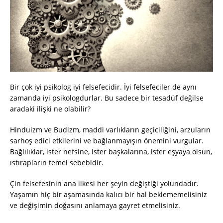
Bir çok iyi psikolog iyi felsefecidir. İyi felsefeciler de aynı
zamanda iyi psikologdurlar. Bu sadece bir tesadüf değilse
aradaki ilişki ne olabilir?
Hinduizm ve Budizm, maddi varlıkların geçiciliğini, arzuların
sarhoş edici etkilerini ve bağlanmayışın önemini vurgular.
Bağlılıklar, ister nefsine, ister başkalarına, ister eşyaya olsun,
ıstırapların temel sebebidir.
Çin felsefesinin ana ilkesi her şeyin değiştiği yolundadır.
Yaşamın hiç bir aşamasında kalıcı bir hal beklememelisiniz
ve değişimin doğasını anlamaya gayret etmelisiniz.