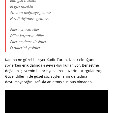
Elin gızı naziktir
El gızı naziktir
Amanın değmeye gelmez
Haydi değmeye gelmez.
Eller oynasın eller
Diller kaynasın diller
Eller ne derse desinler
O dillerini yesinler.
Kadına ne güzel bakıyor Kadir Turan. Nazik olduğunu
söylerken erik dalındaki gevrekliği kullanıyor. Benzetme,
doğanın, çevrenin bilince yansıması üzerine kurgulanmış.
Güzel dillerin de güzel söz söylemenin de tadına
doyulmayacağını saflıkla anlatmış süs püs olmadan.