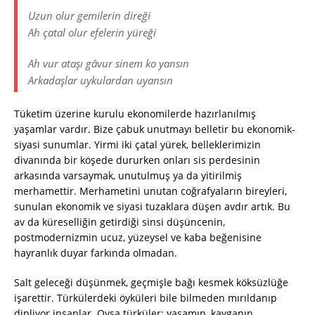
Uzun olur gemilerin direği
Ah çatal olur efelerin yüreği
Ah vur ataşı gâvur sinem ko yansın
Arkadaşlar uykulardan uyansın
Tüketim üzerine kurulu ekonomilerde hazırlanılmış
yaşamlar vardır. Bize çabuk unutmayı belletir bu ekonomik-
siyasi sunumlar. Yirmi iki çatal yürek, belleklerimizin
divanında bir köşede dururken onları sis perdesinin
arkasında varsaymak, unutulmuş ya da yitirilmiş
merhamettir. Merhametini unutan coğrafyaların bireyleri,
sunulan ekonomik ve siyasi tuzaklara düşen avdır artık. Bu
av da küreselliğin getirdiği sinsi düşüncenin,
postmodernizmin ucuz, yüzeysel ve kaba beğenisine
hayranlık duyar farkında olmadan.
Salt geleceği düşünmek, geçmişle bağı kesmek köksüzlüğe
işarettir. Türkülerdeki öyküleri bile bilmeden mırıldanıp
dinliyor insanlar. Oysa türküler; yaşamın, kavganın,