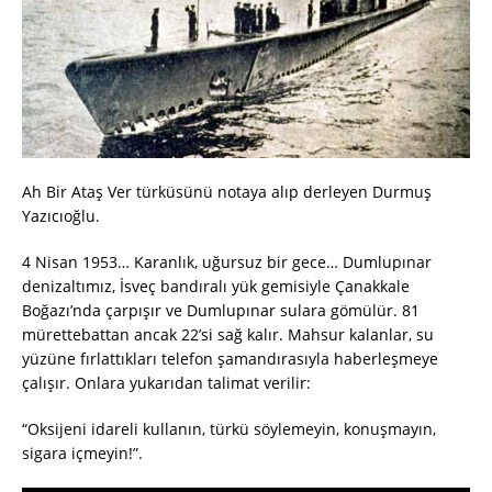
Ah Bir Ataş Ver türküsünü notaya alıp derleyen Durmuş
Yazıcıoğlu.
4 Nisan 1953… Karanlık, uğursuz bir gece… Dumlupınar
denizaltımız, İsveç bandıralı yük gemisiyle Çanakkale
Boğazı’nda çarpışır ve Dumlupınar sulara gömülür. 81
mürettebattan ancak 22’si sağ kalır. Mahsur kalanlar, su
yüzüne fırlattıkları telefon şamandırasıyla haberleşmeye
çalışır. Onlara yukarıdan talimat verilir:
“Oksijeni idareli kullanın, türkü söylemeyin, konuşmayın,
sigara içmeyin!”.