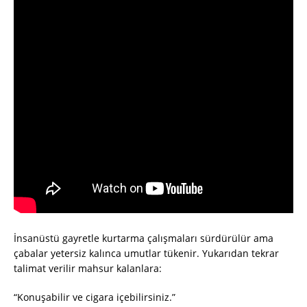
İnsanüstü gayretle kurtarma çalışmaları sürdürülür ama
çabalar yetersiz kalınca umutlar tükenir. Yukarıdan tekrar
talimat verilir mahsur kalanlara:
“Konuşabilir ve cigara içebilirsiniz.”