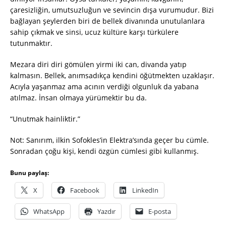
çaresizliğin, umutsuzluğun ve sevincin dışa vurumudur. Bizi
bağlayan şeylerden biri de bellek divanında unutulanlara
sahip çıkmak ve sinsi, ucuz kültüre karşı türkülere
tutunmaktır.
Mezara diri diri gömülen yirmi iki can, divanda yatıp
kalmasın. Bellek, anımsadıkça kendini öğütmekten uzaklaşır.
Acıyla yaşanmaz ama acının verdiği olgunluk da yabana
atılmaz. İnsan olmaya yürümektir bu da.
“Unutmak hainliktir.”
Not: Sanırım, ilkin Sofokles’in Elektra’sında geçer bu cümle.
Sonradan çoğu kişi, kendi özgün cümlesi gibi kullanmış.
Bunu paylaş:
X
Facebook
LinkedIn
WhatsApp
Yazdır
E-posta