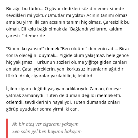
Bir ağıt bu türkü… O gâvur dedikleri söz dinlemez sinede
sevdikleri mi yoktu? Umutlar mı yoktu? Acının tanımı olmaz
ama bu yirmi iki can acısının tanımı hiç olmaz. Çaresizlik bu
olmalı. Eli kolu bağlı olmak da “Bağlandı yollarım, kaldım
çaresiz.” demek de…
“Sinem ko yansın!” demek “Ben öldüm.” demenin adı… Biraz
sonra öleceğini duymak… Yiğide ölüm yakışmaz, hele gence
hiç yakışmaz. Türkünün sözleri ölüme yiğitçe giden canları
anlatır. Çatal yüreklerin, yani korkusuz insanların ağıtıdır
türkü. Artık, cigaralar yakılabilir, içilebilirdi.
İçilen cigara değildi yaşayamadıklarıydı. Zaman, ölmeye
yatmak zamanıydı. Tüten de duman değildi memleketti,
özlemdi, sevdiklerinin hayaliydi. Tüten dumanda onları
görüp uyudular sonra yirmi iki can.
Ah bir ataş ver cigaramı yakayım
Sen salın gel ben boyuna bakayım