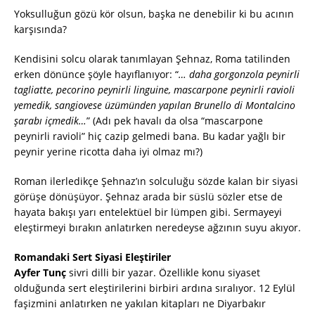
Yoksulluğun gözü kör olsun, başka ne denebilir ki bu acının
karşısında?
Kendisini solcu olarak tanımlayan Şehnaz, Roma tatilinden
erken dönünce şöyle hayıflanıyor: “
… daha gorgonzola peynirli
tagliatte, pecorino peynirli linguine, mascarpone peynirli ravioli
yemedik, sangiovese üzümünden yapılan Brunello di Montalcino
şarabı içmedik…
” (Adı pek havalı da olsa “mascarpone
peynirli ravioli” hiç cazip gelmedi bana. Bu kadar yağlı bir
peynir yerine ricotta daha iyi olmaz mı?)
Roman ilerledikçe Şehnaz’ın solculuğu sözde kalan bir siyasi
görüşe dönüşüyor. Şehnaz arada bir süslü sözler etse de
hayata bakışı yarı entelektüel bir lümpen gibi. Sermayeyi
eleştirmeyi bırakın anlatırken neredeyse ağzının suyu akıyor.
Romandaki Sert Siyasi Eleştiriler
Ayfer Tunç
sivri dilli bir yazar. Özellikle konu siyaset
olduğunda sert eleştirilerini birbiri ardına sıralıyor. 12 Eylül
faşizmini anlatırken ne yakılan kitapları ne Diyarbakır