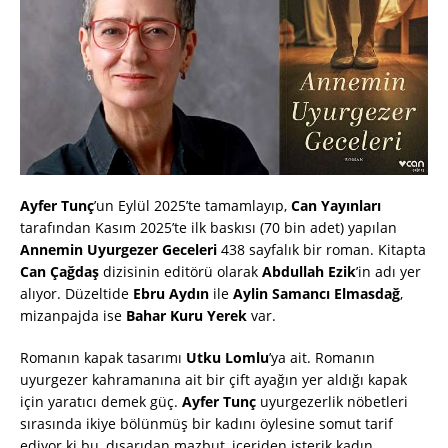
Ayfer Tunç
’un Eylül 2025’te tamamlayıp,
Can Yayınları
tarafından Kasım 2025’te ilk baskısı (70 bin adet) yapılan
Annemin Uyurgezer Geceleri
438 sayfalık bir roman. Kitapta
Can Çağdaş
dizisinin editörü olarak
Abdullah Ezik
’in adı yer
alıyor. Düzeltide
Ebru Aydın
ile
Aylin Samancı Elmasdağ
,
mizanpajda ise
Bahar Kuru Yerek
var.
Romanın kapak tasarımı
Utku Lomlu
’ya ait. Romanın
uyurgezer kahramanına ait bir çift ayağın yer aldığı kapak
için yaratıcı demek güç.
Ayfer Tunç
uyurgezerlik nöbetleri
sırasında ikiye bölünmüş bir kadını öylesine somut tarif
ediyor ki bu, dışarıdan mazbut, içeriden isterik kadın