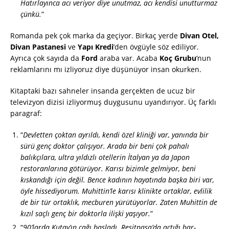
Hatırlayınca acı veriyor diye unutmaz, acı kendisi unutturmaz
çünkü.
”
Romanda pek çok marka da geçiyor. Birkaç yerde
Divan Otel,
Divan Pastanesi
ve
Yapı Kredi
’den övgüyle söz ediliyor.
Ayrıca çok sayıda da
Ford
araba var. Acaba
Koç Grubu
‘nun
reklamlarını mı izliyoruz diye düşünüyor insan okurken.
Kitaptaki bazı sahneler insanda gerçekten de ucuz bir
televizyon dizisi izliyormuş duygusunu uyandırıyor. Üç farklı
paragraf:
“
Devletten çoktan ayrıldı, kendi özel kliniği var, yanında bir
sürü genç doktor çalışıyor. Arada bir beni çok pahalı
balıkçılara, ultra yıldızlı otellerin İtalyan ya da Japon
restoranlarına götürüyor. Karısı bizimle gelmiyor, beni
kıskandığı için değil. Bence kadının hayatında başka biri var,
öyle hissediyorum. Muhittin’le karısı klinikte ortaklar, evlilik
de bir tür ortaklık, mecburen yürütüyorlar. Zaten Muhittin de
kızıl saçlı genç bir doktorla ilişki yaşıyor.
”
“
90’larda Kutay’ın çağı başladı. Reşitpaşa’da açtığı bar-