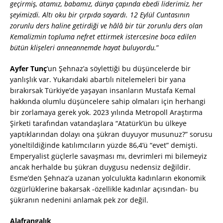
geçirmiş, atamız, babamız, dünya çapında ebedi liderimiz, her
şeyimizdi. Altı oku bir çırpıda sayardı. 12 Eylül Cuntasının
zorunlu ders haline getirdiği ve hâlâ bir tür zorunlu ders olan
Kemalizmin topluma nefret ettirmek istercesine boca edilen
bütün klişeleri anneannemde hayat buluyordu.
”
Ayfer Tunç
’un Şehnaz’a söylettiği bu düşüncelerde bir
yanlışlık var. Yukarıdaki abartılı nitelemeleri bir yana
bırakırsak Türkiye’de yaşayan insanların Mustafa Kemal
hakkında olumlu düşüncelere sahip olmaları için herhangi
bir zorlamaya gerek yok. 2023 yılında Metropoll Araştırma
Şirketi tarafından vatandaşlara “Atatürk’ün bu ülkeye
yaptıklarından dolayı ona şükran duyuyor musunuz?” sorusu
yöneltildiğinde katılımcıların yüzde 86,4’ü “evet” demişti.
Emperyalist güçlerle savaşması mı, devrimleri mi bilemeyiz
ancak herhalde bu şükran duygusu nedensiz değildir.
Esme’den Şehnaz’a uzanan yolculukta kadınların ekonomik
özgürlüklerine bakarsak -özellikle kadınlar açısından- bu
şükranın nedenini anlamak pek zor değil.
Alafrangalık