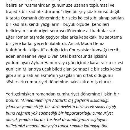
belirtilen “Osmanlı’dan günümüze uzanan toplumsal ve
trajedik bir kadınlık durumu” diye bir şey söz konusu değil.
Kitapta Osmanlı döneminde bir seks kölesi gibi alınıp satılan
bir kadınla, kendi yazgılarını -büyük ölçüde- kendileri
belirleyen cumhuriyet sonrası dönemine ait kadınlar var.
Eğer roman taşrada geçiyor olsa arka kapaktaki bu saptama
bir yere kadar geçerli olabilirdi. Ancak Moda Deniz
Kulübünde “dijestif” olduğu için Courvoisier konyağı tercih
eden anneanne veya Divan Otel bistrosunda içkisini
yudumlayan Ayhan Hanım veya gün içinde karar verip ertesi
gün için Milano’ya uçak bileti alan Şehnaz ile bir seks kölesi
gibi alınıp satılan Esme’nin yazgılarının ortak olduğunu
söylersek cumhuriyet dönemine haksızlık etmiş oluruz.
Yeri gelmişken romandan cumhuriyet dönemine ilişkin bir
bölüm: “
Anneannem için Atatürk; dış güçlerin kıskandığı,
yıkmaya yemin ettiği, bir sürü devletin birleşerek savaş açtığı,
buna rağmen yok edemediği bir imparatorluğu cumhuriyet
olarak yeniden kuran; tarihsel devamlılığımızı sağlayan,
milletimizi medeni dünyayla tanıştırmakla kalmayıp öne