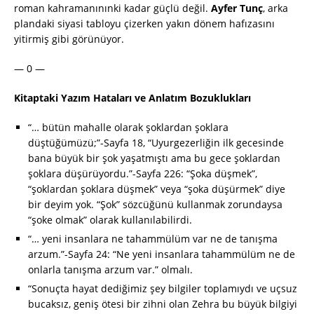
roman kahramanınınki kadar güçlü değil.
Ayfer Tunç
, arka
plandaki siyasi tabloyu çizerken yakın dönem hafızasını
yitirmiş gibi görünüyor.
— 0 —
Kitaptaki Yazım Hataları ve Anlatım Bozuklukları
“… bütün mahalle olarak şoklardan şoklara
düştüğümüzü;”-Sayfa 18, “Uyurgezerliğin ilk gecesinde
bana büyük bir şok yaşatmıştı ama bu gece şoklardan
şoklara düşürüyordu.”-Sayfa 226: “Şoka düşmek”,
“şoklardan şoklara düşmek” veya “şoka düşürmek” diye
bir deyim yok. “Şok” sözcüğünü kullanmak zorundaysa
“şoke olmak” olarak kullanılabilirdi.
“… yeni insanlara ne tahammülüm var ne de tanışma
arzum.”-Sayfa 24: “Ne yeni insanlara tahammülüm ne de
onlarla tanışma arzum var.” olmalı.
“Sonuçta hayat dediğimiz şey bilgiler toplamıydı ve uçsuz
bucaksız, geniş ötesi bir zihni olan Zehra bu büyük bilgiyi