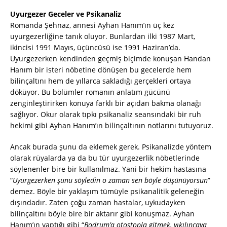
Uyurgezer Geceler ve Psikanaliz
Romanda Şehnaz, annesi Ayhan Hanım’ın üç kez
uyurgezerliğine tanık oluyor. Bunlardan ilki 1987 Mart,
ikincisi 1991 Mayıs, üçüncüsü ise 1991 Haziran’da.
Uyurgezerken kendinden geçmiş biçimde konuşan Handan
Hanım bir isteri nöbetine dönüşen bu gecelerde hem
bilinçaltını hem de yıllarca sakladığı gerçekleri ortaya
döküyor. Bu bölümler romanın anlatım gücünü
zenginleştirirken konuya farklı bir açıdan bakma olanağı
sağlıyor. Okur olarak tıpkı psikanaliz seansındaki bir ruh
hekimi gibi Ayhan Hanım’ın bilinçaltının notlarını tutuyoruz.
Ancak burada şunu da eklemek gerek. Psikanalizde yöntem
olarak rüyalarda ya da bu tür uyurgezerlik nöbetlerinde
söylenenler bire bir kullanılmaz. Yani bir hekim hastasına
“
Uyurgezerken şunu söyledin o zaman sen böyle düşünüyorsun
”
demez. Böyle bir yaklaşım tümüyle psikanalitik geleneğin
dışındadır. Zaten çoğu zaman hastalar, uykudayken
bilinçaltını böyle bire bir aktarır gibi konuşmaz. Ayhan
Hanım’ın yaptığı gibi “
Bodrum’a otostopla gitmek, yıkılıncaya