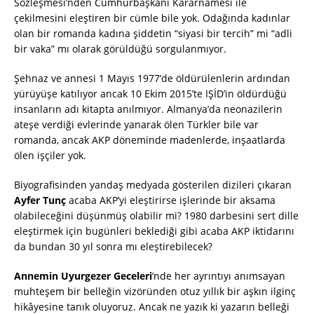
Sözleşmesi’nden Cumhurbaşkanı Kararnamesi ile
çekilmesini eleştiren bir cümle bile yok. Odağında kadınlar
olan bir romanda kadına şiddetin “siyasi bir tercih” mi “adli
bir vaka” mı olarak görüldüğü sorgulanmıyor.
Şehnaz ve annesi 1 Mayıs 1977’de öldürülenlerin ardından
yürüyüşe katılıyor ancak 10 Ekim 2015’te IŞİD’in öldürdüğü
insanların adı kitapta anılmıyor. Almanya’da neonazilerin
ateşe verdiği evlerinde yanarak ölen Türkler bile var
romanda, ancak AKP döneminde madenlerde, inşaatlarda
ölen işçiler yok.
Biyografisinden yandaş medyada gösterilen dizileri çıkaran
Ayfer Tunç
acaba AKP’yi eleştirirse işlerinde bir aksama
olabileceğini düşünmüş olabilir mi? 1980 darbesini sert dille
eleştirmek için bugünleri beklediği gibi acaba AKP iktidarını
da bundan 30 yıl sonra mı eleştirebilecek?
Annemin Uyurgezer Geceleri
’nde her ayrıntıyı anımsayan
muhteşem bir belleğin vizöründen otuz yıllık bir aşkın ilginç
hikâyesine tanık oluyoruz. Ancak ne yazık ki yazarın belleği