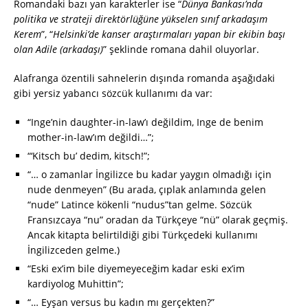
Romandaki bazı yan karakterler ise “
Dünya Bankası’nda
politika ve strateji direktörlüğüne yükselen sınıf arkadaşım
Kerem
”, “
Helsinki’de kanser araştırmaları yapan bir ekibin başı
olan Adile (arkadaşı)
” şeklinde romana dahil oluyorlar.
Alafranga özentili sahnelerin dışında romanda aşağıdaki
gibi yersiz yabancı sözcük kullanımı da var:
“Inge’nin daughter-in-law’ı değildim, Inge de benim
mother-in-law’ım değildi…”;
“‘Kitsch bu’ dedim, kitsch!”;
“… o zamanlar İngilizce bu kadar yaygın olmadığı için
nude denmeyen” (Bu arada, çıplak anlamında gelen
“nude” Latince kökenli “nudus”tan gelme. Sözcük
Fransızcaya “nu” oradan da Türkçeye “nü” olarak geçmiş.
Ancak kitapta belirtildiği gibi Türkçedeki kullanımı
İngilizceden gelme.)
“Eski ex’im bile diyemeyeceğim kadar eski ex’im
kardiyolog Muhittin”;
“… Eyşan versus bu kadın mı gerçekten?”