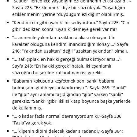
“Saatler ilerledikçe yaşadığım eziklenmenin etkisi azaldı.”-
Sayfa 225: “Eziklenmek” diye bir sözcük yok. “Yaşadığım
eziklenmenin” yerine “duyduğum ezikliğin” olabilirmiş.
“Kendimi cin gibi uyanık” hissediyordum.” Sayfa 225: “Cin
gibi” dedikten sonra “uyanık” demeye gerek var mı?
“… annemle yakından uzaktan alakası olmayan bir
karakter olduğuna kendimi inandırdığım Ilona’yı…”-Sayfa
246: “Yakından uzaktan” değil “uzaktan yakından” olmalı.
“… saf, çıplak, en hakiki gerçeği bulmak istiyor ama…”-
Sayfa 248: “En hakiki gerçek” hatalı. İki eşanlamlı
sözcüğün bu şekilde kullanılmaması gerekir.
“Babamın kokusunu keşfetmek beni sanki babamı
bulmuşum gibi heyecanlandırmıştı.”- Sayfa 268: “Sanki”
ile “gibi” aynı anlamı taşıdığından “gibi” varken “sanki”
gereksiz. “Sanki” “gibi” ikilisi kitap boyunca başka yerlerde
de kullanılmış.
“… o kadar fazla normal davranıyordum ki,”-Sayfa 336:
“Fazla”ya gerek yok.
“… klişenin dibini delecek kadar sıradandı.”-Sayfa 364: