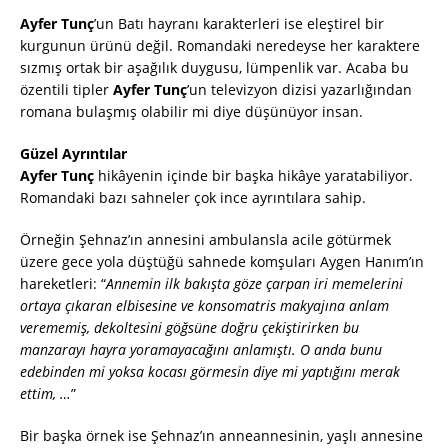
Ayfer Tunç
’un Batı hayranı karakterleri ise eleştirel bir
kurgunun ürünü değil. Romandaki neredeyse her karaktere
sızmış ortak bir aşağılık duygusu, lümpenlik var. Acaba bu
özentili tipler
Ayfer Tunç
’un televizyon dizisi yazarlığından
romana bulaşmış olabilir mi diye düşünüyor insan.
Güzel Ayrıntılar
Ayfer Tunç
hikâyenin içinde bir başka hikâye yaratabiliyor.
Romandaki bazı sahneler çok ince ayrıntılara sahip.
Örneğin Şehnaz’ın annesini ambulansla acile götürmek
üzere gece yola düştüğü sahnede komşuları Aygen Hanım’ın
hareketleri: “
Annemin ilk bakışta göze çarpan iri memelerini
ortaya çıkaran elbisesine ve konsomatris makyajına anlam
verememiş, dekoltesini göğsüne doğru çekiştirirken bu
manzarayı hayra yoramayacağını anlamıştı. O anda bunu
edebinden mi yoksa kocası görmesin diye mi yaptığını merak
ettim, …
”
Bir başka örnek ise Şehnaz’ın anneannesinin, yaşlı annesine