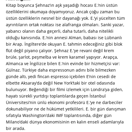
Kitap boyunca Şehnaz’ın aşk yaşadığı hocası E.’nin üstün
özelliklerini okumaya doyamıyoruz. Ancak çoğu zaman bu
üstün özelliklerin nesnel bir dayanağı yok. E.’yi yücelten tüm
ayrıntıların ortak noktası ise alafranga olmaları. Sanki yazar,
yabancı olanın daha geçerli, daha tutarlı, daha nitelikli
olduğu kanısında. E.’nin annesi Alman, babası ise Lübnanlı
bir Arap. İngiltere’de okuyan E. tahmin edeceğiniz gibi blok
flüt değil piyano çalıyor. Şehnaz E.’ye revani değil krem
brüle, şarlot, peşmelba ve krem karamel yapıyor. Arapça,
Almanca ve İngilizce bilen E.’nin evinde bir hizmetçisi var:
Gülnaz. Türkiye daha espressonun adını bile bilmezken
günde altı, yedi fincan espresso içebilen E’nin cesedi de
elbette Aksaray’da değil New York’taki bir otel odasında
bulunuyor. Beğendiği bir filmi izlemek için Londra’ya giden,
hayatı sürekli yurtdışı toplantılarda geçen İstanbul
Üniversitesi’nin ünlü ekonomi profesörü E.’ye ne darbeciler
dokunabiliyor ne de hükümet yetkilileri. E. bir gün danışman
sıfatıyla Washington’daki IMF toplantısında, diğer gün
Milano’daki dünya ekonomisinin en kalın enseli adamlarıyla
bir arada.