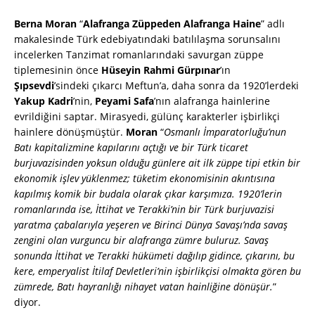
Berna Moran
“
Alafranga Züppeden Alafranga Haine
” adlı
makalesinde Türk edebiyatındaki batılılaşma sorunsalını
incelerken Tanzimat romanlarındaki savurgan züppe
tiplemesinin önce
Hüseyin Rahmi Gürpınar
’ın
Şıpsevdi
’sindeki çıkarcı Meftun’a, daha sonra da 1920’lerdeki
Yakup Kadri
’nin,
Peyami Safa
’nın alafranga hainlerine
evrildiğini saptar. Mirasyedi, gülünç karakterler işbirlikçi
hainlere dönüşmüştür.
Moran
“
Osmanlı İmparatorluğu’nun
Batı kapitalizmine kapılarını açtığı ve bir Türk ticaret
burjuvazisinden yoksun olduğu günlere ait ilk züppe tipi etkin bir
ekonomik işlev yüklenmez; tüketim ekonomisinin akıntısına
kapılmış komik bir budala olarak çıkar karşımıza. 1920’lerin
romanlarında ise, İttihat ve Terakki’nin bir Türk burjuvazisi
yaratma çabalarıyla yeşeren ve Birinci Dünya Savaşı’nda savaş
zengini olan vurguncu bir alafranga zümre buluruz. Savaş
sonunda İttihat ve Terakki hükümeti dağılıp gidince, çıkarını, bu
kere, emperyalist İtilaf Devletleri’nin işbirlikçisi olmakta gören bu
zümrede, Batı hayranlığı nihayet vatan hainliğine dönüşür.
”
diyor.