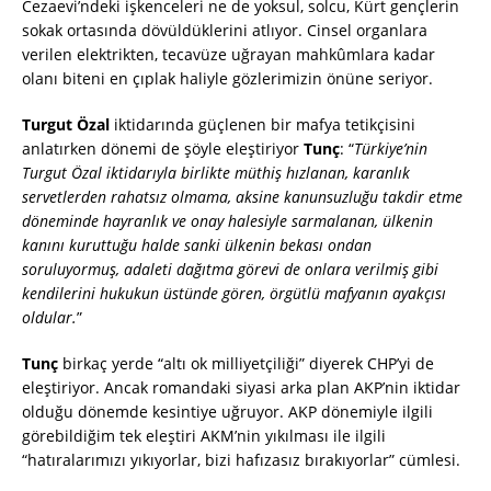
Cezaevi’ndeki işkenceleri ne de yoksul, solcu, Kürt gençlerin
sokak ortasında dövüldüklerini atlıyor. Cinsel organlara
verilen elektrikten, tecavüze uğrayan mahkûmlara kadar
olanı biteni en çıplak haliyle gözlerimizin önüne seriyor.
Turgut Özal
iktidarında güçlenen bir mafya tetikçisini
anlatırken dönemi de şöyle eleştiriyor
Tunç
: “
Türkiye’nin
Turgut Özal iktidarıyla birlikte müthiş hızlanan, karanlık
servetlerden rahatsız olmama, aksine kanunsuzluğu takdir etme
döneminde hayranlık ve onay halesiyle sarmalanan, ülkenin
kanını kuruttuğu halde sanki ülkenin bekası ondan
soruluyormuş, adaleti dağıtma görevi de onlara verilmiş gibi
kendilerini hukukun üstünde gören, örgütlü mafyanın ayakçısı
oldular.
”
Tunç
birkaç yerde “altı ok milliyetçiliği” diyerek CHP’yi de
eleştiriyor. Ancak romandaki siyasi arka plan AKP’nin iktidar
olduğu dönemde kesintiye uğruyor. AKP dönemiyle ilgili
görebildiğim tek eleştiri AKM’nin yıkılması ile ilgili
“hatıralarımızı yıkıyorlar, bizi hafızasız bırakıyorlar” cümlesi.