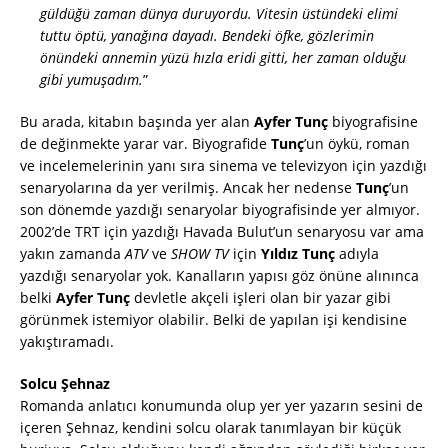
güldüğü zaman dünya duruyordu. Vitesin üstündeki elimi
tuttu öptü, yanağına dayadı. Bendeki öfke, gözlerimin
önündeki annemin yüzü hızla eridi gitti, her zaman olduğu
gibi yumuşadım.
”
Bu arada, kitabın başında yer alan
Ayfer Tunç
biyografisine
de değinmekte yarar var. Biyografide
Tunç
’un öykü, roman
ve incelemelerinin yanı sıra sinema ve televizyon için yazdığı
senaryolarına da yer verilmiş. Ancak her nedense
Tunç
’un
son dönemde yazdığı senaryolar biyografisinde yer almıyor.
2002’de TRT için yazdığı Havada Bulut’un senaryosu var ama
yakın zamanda
ATV
ve
SHOW TV
için
Yıldız Tunç
adıyla
yazdığı senaryolar yok. Kanalların yapısı göz önüne alınınca
belki
Ayfer Tunç
devletle akçeli işleri olan bir yazar gibi
görünmek istemiyor olabilir. Belki de yapılan işi kendisine
yakıştıramadı.
Solcu Şehnaz
Romanda anlatıcı konumunda olup yer yer yazarın sesini de
içeren Şehnaz, kendini solcu olarak tanımlayan bir küçük