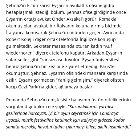
Şehnaz’ın E.’nin karısı Eyşan’ın avukatlık ofisine gidip
hesaplaşmak istediği bölüm. Şehnaz ofise girdiğinde önce
Eyşan’ın ortağı avukat Önder Aksakal’ı görür. Roma’da
okumuş olan avukat, bir İtalyanın koluna girmiş biçimde
İtalyanca konuşarak Şehnaz’ın önünden geçer. Aynı anda
Robert Kolejli diğer ortak telefonda İngilizce konuşup
gülmektedir. Sekreter masasında oturan kadın “Auf
wiederhören” diyerek telefonu kapatır. Arkadan Eyşan’ın
sular seller gibi Fransızcası duyulur. Eyşan üniversiteyi
henüz Şehnaz’ın bir kez bile ziyaret etmediği Paris’te
okumuştur. Şehnaz, Eyşan’ın ofisindeki manzara karşısında
ezilir, Eyşan’ı görmeden “Yanlış gelmişim.” diyerek ofisten
kaçıp Gezi Parkı’na gider, ağlamaya başlar.
Romanda Şehnaz’ın eniştesiyle halasının üstün niteliklerinin
vurgulandığı bölüm ise şöyle: “
Kazandıklarını yurtdışı
gezilerinde harcayan, iyi bir oyun seyretmek için Londra’ya
uçacak, müzik festivaline katılmak için İtalya’ya gidecek kadar
sanata meraklı, hayatın tadını çıkarmayı bilen, akıllı insanlardı.
”