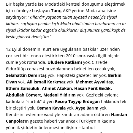
Bir başka yerde ise Moda’daki kentsel dönüşümü eleştirmek
için cümleye başlayan
Tunç
, AKP yerine Moda ahalisine
saydırıyor: “
Yıllardır yaşanan talan siyaseti nedeniyle siyasi
iktidarı suçlayan pembe kıçlı Moda ahalisinden bazılarının en az
siyasi iktidar kadar açgözlü olduklarını düşününce Çamlıköşk de
kesin gidecek demiştim.
”
12 Eylül dönemini Kürtlere uygulanan baskılar üzerinden
çok sert bir tonda eleştirirken 2010 sonrasıyla ilgili hiçbir
cümle yok romanda.
Uludere Katliamı
yok, Cizre’de
öldürülüp cenazesi buzdolabında bekletilen çocuk yok,
Selahattin Demirtaş
yok. Hapisteki gazeteciler yok.
Berkin
Elvan
yok.
Ali İsmail Korkmaz
yok.
Mehmet Ayvalıtaş,
Ethem Sarısülük, Ahmet Atakan, Hasan Ferit Gedik,
Abdullah Cömert, Medeni Yıldırım
yok. Gezi’deki eylemci
kadınlara “sürtük” diyen
Recep Tayyip Erdoğan
hakkında tek
bir eleştiri yok.
Osman Kavala
yok,
Ayşe Barım
yok.
Kendisini evlenme vaadiyle kandıran adamı öldüren
Handan
Canpolat
’ın gazete haberi var ancak Türkiye’nin kadına
yönelik şiddetin önlenmesine ilişkin İstanbul