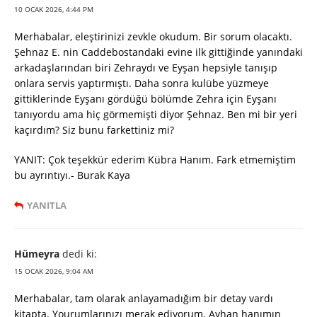
10 OCAK 2026, 4:44 PM
Merhabalar, eleştirinizi zevkle okudum. Bir sorum olacaktı.
Şehnaz E. nin Caddebostandaki evine ilk gittiğinde yanındaki
arkadaşlarından biri Zehraydı ve Eyşan hepsiyle tanışıp
onlara servis yaptırmıştı. Daha sonra kulübe yüzmeye
gittiklerinde Eyşanı gördüğü bölümde Zehra için Eyşanı
tanıyordu ama hiç görmemişti diyor Şehnaz. Ben mi bir yeri
kaçırdım? Siz bunu farkettiniz mi?
YANIT: Çok teşekkür ederim Kübra Hanım. Fark etmemiştim
bu ayrıntıyı.- Burak Kaya
YANITLA
Hümeyra
dedi ki:
15 OCAK 2026, 9:04 AM
Merhabalar, tam olarak anlayamadığım bir detay vardı
kitapta. Yourumlarınızı merak ediyorum. Ayhan hanımın