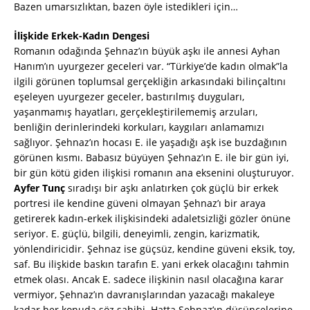
Bazen umarsızlıktan, bazen öyle istedikleri için…
İlişkide Erkek-Kadın Dengesi
Romanın odağında Şehnaz’ın büyük aşkı ile annesi Ayhan
Hanım’ın uyurgezer geceleri var. “Türkiye’de kadın olmak”la
ilgili görünen toplumsal gerçekliğin arkasındaki bilinçaltını
eşeleyen uyurgezer geceler, bastırılmış duyguları,
yaşanmamış hayatları, gerçekleştirilememiş arzuları,
benliğin derinlerindeki korkuları, kaygıları anlamamızı
sağlıyor. Şehnaz’ın hocası E. ile yaşadığı aşk ise buzdağının
görünen kısmı. Babasız büyüyen Şehnaz’ın E. ile bir gün iyi,
bir gün kötü giden ilişkisi romanın ana eksenini oluşturuyor.
Ayfer Tunç
sıradışı bir aşkı anlatırken çok güçlü bir erkek
portresi ile kendine güveni olmayan Şehnaz’ı bir araya
getirerek kadın-erkek ilişkisindeki adaletsizliği gözler önüne
seriyor. E. güçlü, bilgili, deneyimli, zengin, karizmatik,
yönlendiricidir. Şehnaz ise güçsüz, kendine güveni eksik, toy,
saf. Bu ilişkide baskın tarafın E. yani erkek olacağını tahmin
etmek olası. Ancak E. sadece ilişkinin nasıl olacağına karar
vermiyor, Şehnaz’ın davranışlarından yazacağı makaleye
kadar her konuda söz sahibi. Hatta Şehnaz’ın düşüncelerine