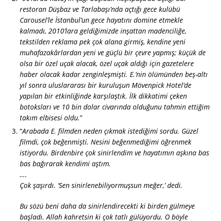
restoran Düşbaz ve Tarlabaşı’nda açtığı gece kulübü
Carousel’le İstanbul’un gece hayatını domine etmekle
kalmadı, 2010’lara geldiğimizde inşattan madenciliğe,
tekstilden reklama pek çok alana girmiş, kendine yeni
muhafazakârlardan yeni ve güçlü bir çevre yapmış; küçük de
olsa bir özel uçak alacak, özel uçak aldığı için gazetelere
haber olacak kadar zenginleşmişti. E.’nin ölümünden beş-altı
yıl sonra uluslararası bir kuruluşun Mövenpick Hotel’de
yapılan bir etkinliğinde karşılaştık. İlk dikkatimi çeken
botoksları ve 10 bin dolar civarında olduğunu tahmin ettiğim
takım elbisesi oldu.
”
“
Arabada E. filmden neden çıkmak istediğimi sordu. Güzel
filmdi, çok beğenmişti. Nesini beğenmediğimi öğrenmek
istiyordu. Birdenbire çok sinirlendim ve hayatımın aşkına bas
bas bağırarak kendimi aştım.
….
Çok şaşırdı. ‘Sen sinirlenebiliyormuşsun meğer,’ dedi.
Bu sözü beni daha da sinirlendirecekti ki birden gülmeye
başladı. Allah kahretsin ki çok tatlı gülüyordu. O böyle