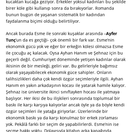
kucaktan kucağa geziyor. Erkekler yoksul kadınları bu şekilde
birer köle gibi kullanıp sonra da bırakıyorlar. Romanda
bunun bugün de yaşanan sistematik bir kadından
faydalanma biçimi olduğu belirtiliyor.
Ancak burada Esme ile sonraki kuşaklar arasında –
Ayfer
Tunç
’un da es geçtiği- çok önemli bir fark var. Esme’nin
ekonomik gücü yok ve eğer bir erkeğin kölesi olmazsa Esme
ile çocuğu aç kalacak. Oysa Ayhan Hanım ve Şehnaz için bu
geçerli değil. Cumhuriyet döneminde yetişen kadınlar olarak
ikisinin de bir mesleği, geliri var. Bu gelirleriyle bağımsız
olarak yaşayabilecek ekonomik güce sahipler. Onların
talihsizlikleri daha çok kendi özgür seçimleriyle ilgili. Ayhan
Hanım en yakın arkadaşının kocası ile yatarak hamile kalıyor.
Şehnaz ise üniversite ikinci sınıftayken hocası ile yatmaya
başlıyor. Her ikisi de bu ilişkileri sonrasında toplumsal bir
baskı ile karşı karşıya kalıyorlar ancak öyle ya da böyle kendi
özgür seçimleri ile yatağa giriyorlar. Üzerlerinde bir
ekonomik baskı ya da karşı konulmaz bir erkek zorlaması
yok. Pekâlâ farklı bir seçim de yapabilirlerdi. Esme’nin ise
seçme hakkı yoktu. Dolayısıyla kitabın arka kapağında