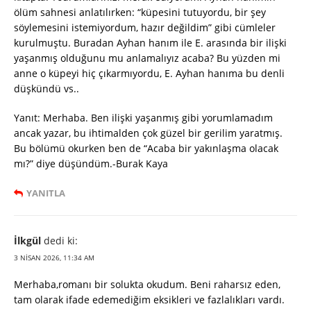
ölüm sahnesi anlatılırken: “küpesini tutuyordu, bir şey
söylemesini istemiyordum, hazır değildim” gibi cümleler
kurulmuştu. Buradan Ayhan hanım ile E. arasında bir ilişki
yaşanmış olduğunu mu anlamalıyız acaba? Bu yüzden mi
anne o küpeyi hiç çıkarmıyordu, E. Ayhan hanıma bu denli
düşkündü vs..
Yanıt: Merhaba. Ben ilişki yaşanmış gibi yorumlamadım
ancak yazar, bu ihtimalden çok güzel bir gerilim yaratmış.
Bu bölümü okurken ben de “Acaba bir yakınlaşma olacak
mı?” diye düşündüm.-Burak Kaya
YANITLA
İlkgül
dedi ki:
3 NISAN 2026, 11:34 AM
Merhaba,romanı bir solukta okudum. Beni raharsız eden,
tam olarak ifade edemediğim eksikleri ve fazlalıkları vardı.