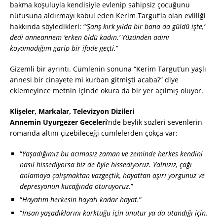
bakma koşuluyla kendisiyle evlenip sahipsiz çocuğunu
nüfusuna aldırmayı kabul eden Kerim Targut’la olan evliliği
hakkında söyledikleri: “
‘Şanş kırk yılda bir bana da güldü işte,’
dedi anneannem ‘erken öldü kadın.’ Yüzünden adını
koyamadığım garip bir ifade geçti.
”
Gizemli bir ayrıntı. Cümlenin sonuna “Kerim Targut’un yaşlı
annesi bir cinayete mi kurban gitmişti acaba?” diye
eklemeyince metnin içinde okura da bir yer açılmış oluyor.
Klişeler, Markalar, Televizyon Dizileri
Annemin Uyurgezer Geceleri
’nde beylik sözleri sevenlerin
romanda altını çizebileceği cümlelerden çokça var:
“
Yaşadığımız bu acımasız zaman ve zeminde herkes kendini
nasıl hissediyorsa biz de öyle hissediyoruz. Yalnızız, çağı
anlamaya çalışmaktan vazgeçtik, hayattan aşırı yorgunuz ve
depresyonun kucağında oturuyoruz.
”
“
Hayatım herkesin hayatı kadar hayat.
”
“
İnsan yaşadıklarını korktuğu için unutur ya da utandığı için.