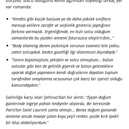
burjuva. Solcu olduğunu kendi ağzından söylediği birkaç yer
var romanda:
“
Kendisi gibi küçük burjuva ya da daha yüksek sınıflara
mensup velilere zarafet ve seçkinlik gösterisi yaptığının
farkına varmazdı. Ergenliğimde, en hızlı solcu olduğum
zamanlarda bu yüzden annemi fütursuzca eleştirirdim…
”
“
Body shaming denen psikolojik sorunun esamesi bile yoktu,
zaten solcuyduk, beden güzelliği ilgi alanımızın dışındaydı.
”
“
Sonra büyümüştüm, yetişkin ve solcu olmuştum… bütün
solcular gibi ben de gelinlik giyerek ve bütün geleneklere
uyarak düğün yapmanın kendi doğrularını dayatan toplum
tarafından onaylanma arzusunun çok bariz bir işareti olduğu
kanısındaydım.
”
Gelinliğe karşı olan Şehnaz’dan bir alıntı: “
Eyşan doğum
günlerinde Inge’ye pahalı hediyeler alıyordu. Bir keresinde
Paris’ten Saint Laurent çanta almıştı… Bense doğum gününde
anneme ancak maviye çalan koyu yeşil renkte, yüzde kırk ipekli
bir bluz alabiliyordum.
”