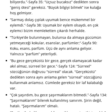
biliyordu.”-Sayfa 35: “Uçsuz bucaksız” dedikten sonra
“geniş ötesi” gereksiz. “Büyük bilgiyi bilmek” ise kulağa
hoş gelmiyor.
“Sarmaş dolaş çıplak uyumak bence mükemmel bir
eylemdi.”-Sayfa 38: Uyumak bir eylem olsaydı, en çok
eylemci bizim memleketten çıkardı herhalde.
“Türkiye’de bulunmayan, bulunsa da almaya gücümün
yetmeyeceği kokular, esanslar, parfümler;”-Sayfa 90:
Koku, esans, parfüm. Üçü de aynı anlama geliyor.
Yalnızca “parfüm” yeterliydi.
“Bu gece gerçeküstü bir gece, gerçek olamayacak kadar
akıl almaz, sürreel bir gece.”-Sayfa 124: “Sürreel”
sözcüğünün doğrusu “sürreal” olacak. “Gerçeküstü”
dedikten sonra aynı anlama gelen “sürreal” sözcüğünü
kullanmak anlamsız. Cümlede gereksiz bir laf kalabalığı
var.
“Çok şaşırdım, bu gece şaşırmaklarım bitmedi.”-Sayfa 134:
“Şaşırmaklarım” bilerek kullanılmış sanırım. Şirin değil,
hatalı. “Şaşırmalarım” olmalı.