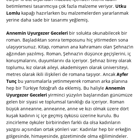
betimlemesi tasarımcıya çok fazla malzeme veriyor.
Utku
Lomlu
kapağı hazırlarken bu malzemelerden yararlanmak
yerine daha sade bir tasarımı yeğlemiş.
Annemin Uyurgezer Geceleri
bir solukta okunabilecek bir
roman. Başladıktan sonra temposunu hiç yitirmeden sona
ulaşıyorsunuz. Kitap, romanın ana kahramanı olan Şehnaz’ın
ağzından yazılmış. Roman, Şehnaz’ın düşünce geçişlerini, iç
konuşmalarını, duyumlarını da içeriyor. Şehnaz birey olarak
toplumu, kız olarak aileyi, akademisyen olarak üniversiteyi,
metres olarak ikili ilişkileri de romana taşıyor. Ancak
Ayfer
Tunç
bu yansımalarla yetinmeyerek romanın arka planına
hep bir Türkiye fotoğrafı da eklemiş. Bu haliyle
Annemin
Uyurgezer Geceleri
yirminci yüzyılın başlarından günümüze
gelen bir siyasi ve toplumsal tanıklığı da içeriyor. Roman
büyük anneanne, anneanne, anne ve kızı olmak üzere dört
kuşak kadının iç içe geçmiş öyküsü üzerine kurulu. Bu
zincirleme öyküler birbirinden farklı da olsa kadınların
yazgısı açısından ortak yönleri var: Kadınlar hep bir erkeğin
gölgesinde, himayesinde, gözetiminde olma eğilimindeler.