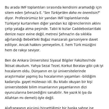
Bu arada IMF toplantıları sırasında kendisini aramadığı için
sitem eden Şehnaz’a E. “
Sen Türkiye’den daha mı önemlisin?
”
diyor. Profesörümüz bir yandan IMF toplantılarında
Türkiye’yi kurtarırken diğer yandan kız öğrencilerinin aklını
çelip yatağa atma peşinde. Tabii ki kızlar Caddebostan’daki
denize nazır evine değil, metresi Şehnaz’ın da sıklıkla
ağırlandığı Bebek’teki Boğaz manzaralı garsoniyere davet
ediliyor. Ancak hakkını yemeyelim, E. hem Türk müziğini
hem de rakıyı seviyor.
Ben de Ankara Üniversitesi Siyasal Bilgiler Fakültesi’nde
İktisat okudum. Yahya Sezai Tezel, Korkut Boratav gibi çok iyi
hocalarım oldu. Dünyanın en iyi üniversitelerinde
araştırmalar yapmış bu hocalarımın yaşamları -bildiğim
kadarıyla- gayet mütevazı idi. Bu kitabı okuyan bir kişi
üniversitedeki bilim insanlarının yaşamlarının dizi
oyuncularına benzediğini sanabilir. Ne yazık ki (ya da
Allahtan mı demeli) öyle değil.
Alafranganın gücünü hissettiğimiz bir başka sahne ise