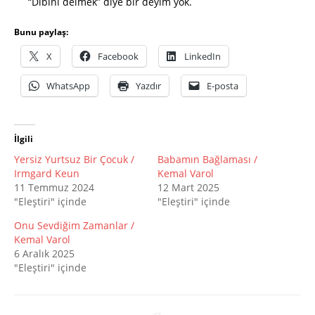
“Dibini delmek” diye bir deyim yok.
Bunu paylaş:
X
Facebook
LinkedIn
WhatsApp
Yazdır
E-posta
İlgili
Yersiz Yurtsuz Bir Çocuk /
Babamın Bağlaması /
Irmgard Keun
Kemal Varol
11 Temmuz 2024
12 Mart 2025
"Eleştiri" içinde
"Eleştiri" içinde
Onu Sevdiğim Zamanlar /
Kemal Varol
6 Aralık 2025
"Eleştiri" içinde