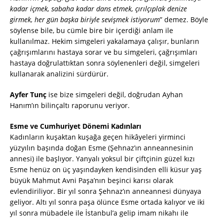
kadar içmek, sabaha kadar dans etmek, çırılçıplak denize
girmek, her gün başka biriyle sevişmek istiyorum
” demez. Böyle
söylense bile, bu cümle bire bir içerdiği anlam ile
kullanılmaz. Hekim simgeleri yakalamaya çalışır, bunların
çağrışımlarını hastaya sorar ve bu simgeleri, çağrışımları
hastaya doğrulattıktan sonra söylenenleri değil, simgeleri
kullanarak analizini sürdürür.
Ayfer Tunç
ise bize simgeleri değil, doğrudan Ayhan
Hanım’ın bilinçaltı raporunu veriyor.
Esme ve Cumhuriyet Dönemi Kadınları
Kadınların kuşaktan kuşağa geçen hikâyeleri yirminci
yüzyılın başında doğan Esme (Şehnaz’ın anneannesinin
annesi) ile başlıyor. Yanyalı yoksul bir çiftçinin güzel kızı
Esme henüz on üç yaşındayken kendisinden elli küsur yaş
büyük Mahmut Avni Paşa’nın beşinci karısı olarak
evlendiriliyor. Bir yıl sonra Şehnaz’ın anneannesi dünyaya
geliyor. Altı yıl sonra paşa ölünce Esme ortada kalıyor ve iki
yıl sonra mübadele ile İstanbul’a gelip imam nikahı ile