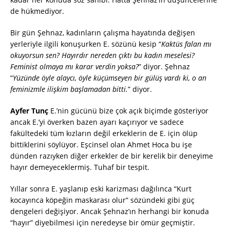
de hükmediyor.
Bir gün Şehnaz, kadınların çalışma hayatında değişen
yerleriyle ilgili konuşurken E. sözünü kesip “
Kaktüs falan mı
okuyorsun sen? Hayırdır nereden çıktı bu kadın meselesi?
Feminist olmaya mı karar verdin yoksa?
” diyor. Şehnaz
“
Yüzünde öyle alaycı, öyle küçümseyen bir gülüş vardı ki, o an
feminizmle ilişkim başlamadan bitti.
” diyor.
Ayfer Tunç
E.’nin gücünü bize çok açık biçimde gösteriyor
ancak E.’yi överken bazen ayarı kaçırıyor ve sadece
fakültedeki tüm kızların değil erkeklerin de E. için ölüp
bittiklerini söylüyor. Eşcinsel olan Ahmet Hoca bu işe
dünden razıyken diğer erkekler de bir kerelik bir deneyime
hayır demeyeceklermiş. Tuhaf bir tespit.
Yıllar sonra E. yaşlanıp eski karizması dağılınca “Kurt
kocayınca köpeğin maskarası olur” sözündeki gibi güç
dengeleri değişiyor. Ancak Şehnaz’ın herhangi bir konuda
“hayır” diyebilmesi için neredeyse bir ömür geçmiştir.