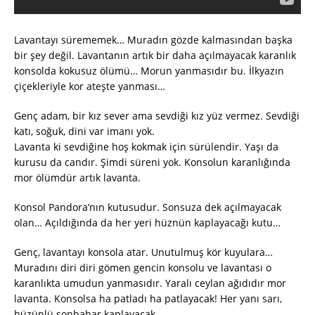
Lavantayı sürememek… Muradın gözde kalmasından başka
bir şey değil. Lavantanın artık bir daha açılmayacak karanlık
konsolda kokusuz ölümü… Morun yanmasıdır bu. İlkyazın
çiçekleriyle kor ateşte yanması…
Genç adam, bir kız sever ama sevdiği kız yüz vermez. Sevdiği
katı, soğuk, dini var imanı yok.
Lavanta ki sevdiğine hoş kokmak için sürülendir. Yaşı da
kurusu da candır. Şimdi süreni yok. Konsolun karanlığında
mor ölümdür artık lavanta.
Konsol Pandora’nın kutusudur. Sonsuza dek açılmayacak
olan… Açıldığında da her yeri hüznün kaplayacağı kutu…
Genç, lavantayı konsola atar. Unutulmuş kör kuyulara…
Muradını diri diri gömen gencin konsolu ve lavantası o
karanlıkta umudun yanmasıdır. Yaralı ceylan ağıdıdır mor
lavanta. Konsolsa ha patladı ha patlayacak! Her yanı sarı,
hüzünlü sonbahar kaplayacak.