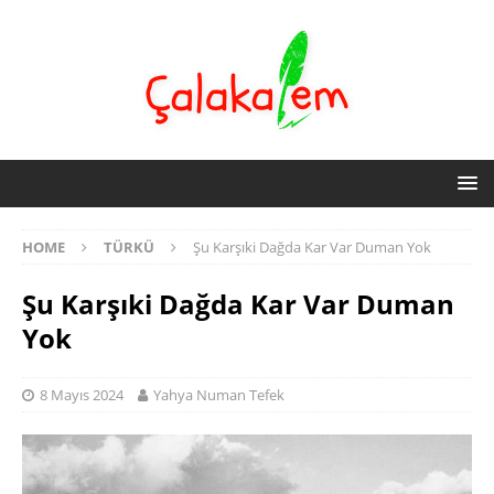
HOME
TÜRKÜ
Şu Karşıki Dağda Kar Var Duman Yok
Şu Karşıki Dağda Kar Var Duman
Yok
8 Mayıs 2024
Yahya Numan Tefek