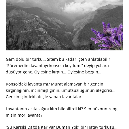
Gam dolu bir türkü… Sitem bu kadar içten anlatılabilir
“Süremedim lavantayı konsola koydum.” deyip yollara
düşüyor genç. Öylesine kırgın… Öylesine bezgin…
Konsoldaki lavanta mı? Murat alamayan bir gencin
kırgınlığının, incinmişliğinin, umutsuzluğunun alegorisi…
Gencin içindeki ateşle yanan lavantalar…
Lavantanın acıtacağını kim bilebilirdi ki? Sen hüznün rengi
misin mor lavanta?
“Şu Karşıki Dağda Kar Var Duman Yok” bir Hatay türküsü…