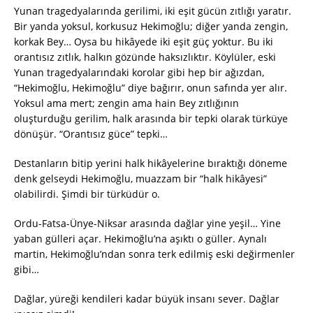
Yunan tragedyalarında gerilimi, iki eşit gücün zıtlığı yaratır.
Bir yanda yoksul, korkusuz Hekimoğlu; diğer yanda zengin,
korkak Bey… Oysa bu hikâyede iki eşit güç yoktur. Bu iki
orantısız zıtlık, halkın gözünde haksızlıktır. Köylüler, eski
Yunan tragedyalarındaki korolar gibi hep bir ağızdan,
“Hekimoğlu, Hekimoğlu” diye bağırır, onun safında yer alır.
Yoksul ama mert; zengin ama hain Bey zıtlığının
oluşturduğu gerilim, halk arasında bir tepki olarak türküye
dönüşür. “Orantısız güce” tepki…
Destanların bitip yerini halk hikâyelerine bıraktığı döneme
denk gelseydi Hekimoğlu, muazzam bir “halk hikâyesi”
olabilirdi. Şimdi bir türküdür o.
Ordu-Fatsa-Ünye-Niksar arasında dağlar yine yeşil… Yine
yaban gülleri açar. Hekimoğlu’na aşıktı o güller. Aynalı
martin, Hekimoğlu’ndan sonra terk edilmiş eski değirmenler
gibi…
Dağlar, yüreği kendileri kadar büyük insanı sever. Dağlar