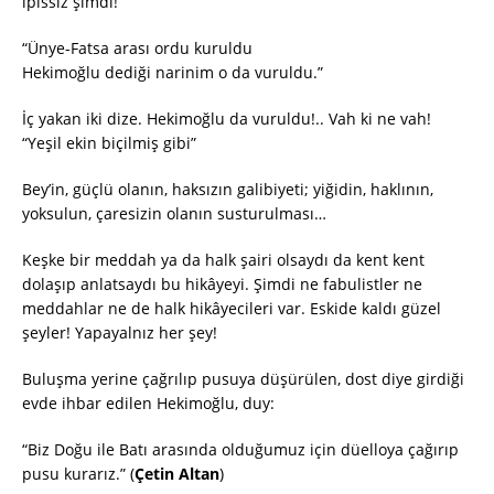
ıpıssız şimdi!
“Ünye-Fatsa arası ordu kuruldu
Hekimoğlu dediği narinim o da vuruldu.”
İç yakan iki dize. Hekimoğlu da vuruldu!.. Vah ki ne vah!
“Yeşil ekin biçilmiş gibi”
Bey’in, güçlü olanın, haksızın galibiyeti; yiğidin, haklının,
yoksulun, çaresizin olanın susturulması…
Keşke bir meddah ya da halk şairi olsaydı da kent kent
dolaşıp anlatsaydı bu hikâyeyi. Şimdi ne fabulistler ne
meddahlar ne de halk hikâyecileri var. Eskide kaldı güzel
şeyler! Yapayalnız her şey!
Buluşma yerine çağrılıp pusuya düşürülen, dost diye girdiği
evde ihbar edilen Hekimoğlu, duy:
“Biz Doğu ile Batı arasında olduğumuz için düelloya çağırıp
pusu kurarız.” (
Çetin Altan
)