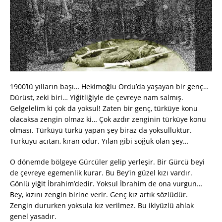
1900’lü yılların başı… Hekimoğlu Ordu’da yaşayan bir genç…
Dürüst, zeki biri… Yiğitliğiyle de çevreye nam salmış.
Gelgelelim ki çok da yoksul! Zaten bir genç, türküye konu
olacaksa zengin olmaz ki… Çok azdır zenginin türküye konu
olması. Türküyü türkü yapan şey biraz da yoksulluktur.
Türküyü acıtan, kıran odur. Yılan gibi soğuk olan şey…
O dönemde bölgeye Gürcüler gelip yerleşir. Bir Gürcü beyi
de çevreye egemenlik kurar. Bu Bey’in güzel kızı vardır.
Gönlü yiğit İbrahim’dedir. Yoksul İbrahim de ona vurgun…
Bey, kızını zengin birine verir. Genç kız artık sözlüdür.
Zengin dururken yoksula kız verilmez. Bu ikiyüzlü ahlak
genel yasadır.