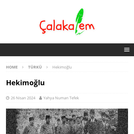
HOME
TÜRKÜ
Hekimoğlu
Hekimoğlu
26 Nisan 2024
Yahya Numan Tefek