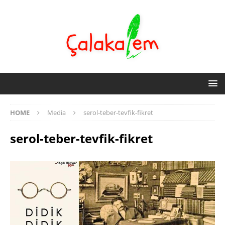
HOME
Media
serol-teber-tevfik-fikret
serol-teber-tevfik-fikret