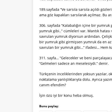
189.sayfada “Ve sarsıla sarsıla açıldı gözler
ama göz kapakları sarsılarak açılmaz. Bu ara
306. sayfada “Kalabalığın içine bir yumruk
yumruk gibi..” cümleleri var. Mantık hatası
savrulan yumruk diyorsun ardından. Çelişki 
bir yumruk gibi girmişsen yumruk da en az 
savrulan bir yumruk gibi…” ifadesi… Hem 
311. sayfa… “Gelecekler ve beni parçalayac
“Gelmeleri sadece an meselesiydi.” denir.
Türkçenin inceliklerinden yoksun yazılar, ok
noktalama yanlışlıklarıyla dolu. Ayrıca yazı
canım efendim?
İşin özü iyi bir konu heba olmuş.
Bunu paylaş: