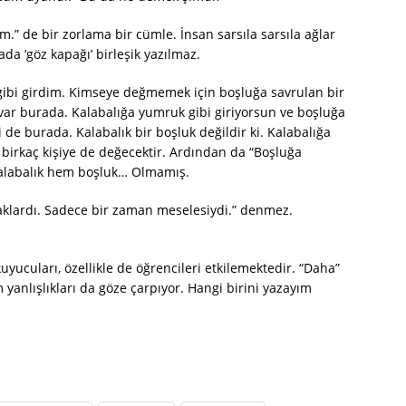
im.” de bir zorlama bir cümle. İnsan sarsıla sarsıla ağlar
da ‘göz kapağı’ birleşik yazılmaz.
 gibi girdim. Kimseye değmemek için boşluğa savrulan bir
 var burada. Kalabalığa yumruk gibi giriyorsun ve boşluğa
de burada. Kalabalık bir boşluk değildir ki. Kalabalığa
birkaç kişiye de değecektir. Ardından da “Boşluğa
kalabalık hem boşluk… Olmamış.
aklardı. Sadece bir zaman meselesiydi.” denmez.
uyucuları, özellikle de öğrencileri etkilemektedir. “Daha”
m yanlışlıkları da göze çarpıyor. Hangi birini yazayım