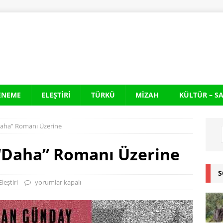
ENEME
ELEŞTIRI
TÜRKÜ
MIZAH
KÜLTÜR – S
aha” Romanı Üzerine
“Daha” Romanı Üzerine
S
Eleştiri
yorumlar kapalı