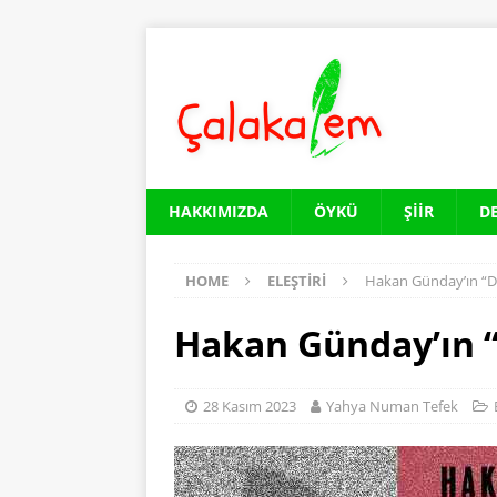
HAKKIMIZDA
ÖYKÜ
ŞIIR
D
HOME
ELEŞTIRI
Hakan Günday’ın “D
Hakan Günday’ın 
28 Kasım 2023
Yahya Numan Tefek