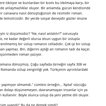
re tıkılıyor ve bunlardan bir kısmı bu tıkılmaya karşı, bir
inde anlaşmazlıklar oluyor. Bir anlamda, gücün kendisinde
bir canavara nasıl dönüştüğünün de resmidir roman.
e temsilcisidir. Bir yerde sosyal deneydir gözler önüne
n iz düşümüdür? “Ne, nasıl anlatılır?” sorusuyla
, ne kadar değerli olursa olsun uygun bir üslupla
nilmemiş bir üslup romanın celladıdır. Çok iyi bir üslup
an yapmaz. Biri, diğerini aştığı an romanın tadı da kaçar.
 düşünmeden roman yazıyor.
romana dönüşmüş. Çoğu sayfada (örneğin sayfa 308 ve
… Romanda üslup zenginliği yok. Türkçenin ayrıntılardaki
ı yapmıyor olmamdı.” cümlesi örneğin… ‘Aptal’ sözcüğü
ndan dolayı düşünemeyen, davranamayan insanlar için ya
 kullanılır. Böyle olunca üslup da yeni yetme dili oluyor.
üzüm uyandı!” Bu da ne demek şimdi?