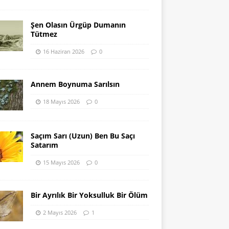
Şen Olasın Ürgüp Dumanın
Tütmez
16 Haziran 2026
0
Annem Boynuma Sarılsın
18 Mayıs 2026
0
Saçım Sarı (Uzun) Ben Bu Saçı
Satarım
15 Mayıs 2026
0
Bir Ayrılık Bir Yoksulluk Bir Ölüm
2 Mayıs 2026
1