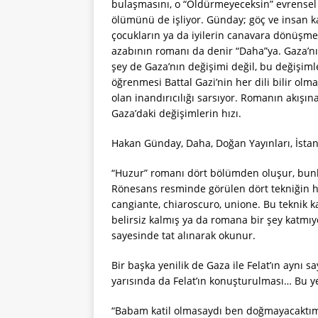
bulaşmasını, o “Öldürmeyeceksin” evrensel d
ölümünü de işliyor. Günday; göç ve insan ka
çocukların ya da iyilerin canavara dönüşme
azabının romanı da denir “Daha”ya. Gaza’nı
şey de Gaza’nın değişimi değil, bu değişimler
öğrenmesi Battal Gazi’nin her dili bilir ol
olan inandırıcılığı sarsıyor. Romanın akışı
Gaza’daki değişimlerin hızı.
Hakan Günday, Daha, Doğan Yayınları, İstan
“Huzur” romanı dört bölümden oluşur, bunl
Rönesans resminde görülen dört tekniğin he
cangiante, chiaroscuro, unione. Bu teknik k
belirsiz kalmış ya da romana bir şey katmıy
sayesinde tat alınarak okunur.
Bir başka yenilik de Gaza ile Felat’ın aynı s
yarısında da Felat’ın konuşturulması… Bu y
“Babam katil olmasaydı ben doğmayacaktım.”