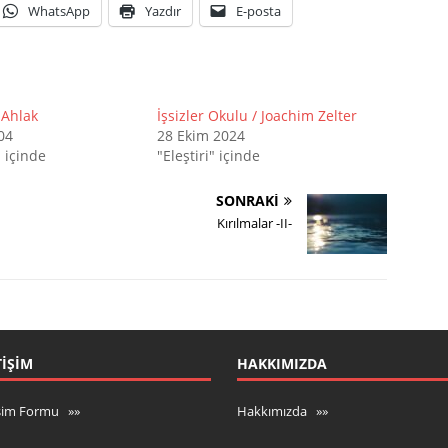
WhatsApp
Yazdır
E-posta
 Ahlak
İşsizler Okulu / Joachim Zelter
04
28 Ekim 2024
 içinde
"Eleştiri" içinde
SONRAKI
Kırılmalar -II-
TIŞIM
HAKKIMIZDA
işim Formu »»
Hakkımızda »»