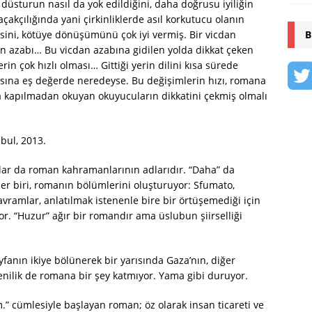
üsturun nasıl da yok edildiğini, daha doğrusu iyiliğin
çakçılığında yani çirkinliklerde asıl korkutucu olanın
B
sini, kötüye dönüşümünü çok iyi vermiş. Bir vicdan
n azabı… Bu vicdan azabına gidilen yolda dikkat çeken
in çok hızlı olması… Gittiği yerin dilini kısa sürede
masına eş değerde neredeyse. Bu değişimlerin hızı, romana
na kapılmadan okuyan okuyucuların dikkatini çekmiş olmalı
bul, 2013.
ar da roman kahramanlarının adlarıdır. “Daha” da
r biri, romanın bölümlerini oluşturuyor: Sfumato,
avramlar, anlatılmak istenenle bire bir örtüşemediği için
or. “Huzur” ağır bir romandır ama üslubun şiirselliği
ayfanın ikiye bölünerek bir yarısında Gaza’nın, diğer
enilik de romana bir şey katmıyor. Yama gibi duruyor.
 cümlesiyle başlayan roman; öz olarak insan ticareti ve