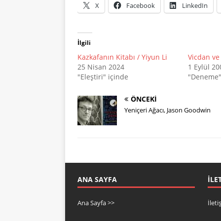
X
Facebook
LinkedIn
İlgili
Kazkafanın Kitabı / Yiyun Li
Vicdan ve
25 Nisan 2024
1 Eylül 20
"Eleştiri" içinde
"Deneme"
ÖNCEKI
Yeniçeri Ağacı, Jason Goodwin
ANA SAYFA
İLE
Ana Sayfa >>
İlet