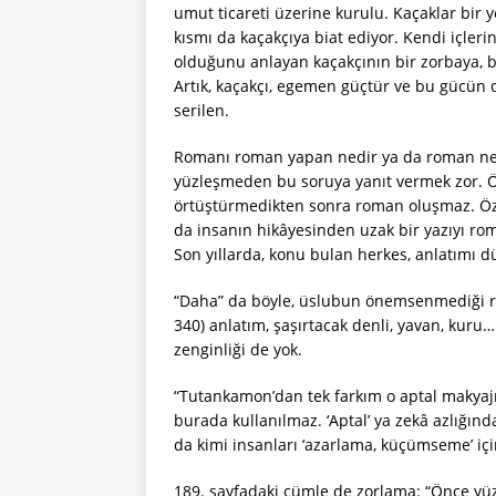
umut ticareti üzerine kurulu. Kaçaklar bir ye
kısmı da kaçakçıya biat ediyor. Kendi içler
olduğunu anlayan kaçakçının bir zorbaya, 
Artık, kaçakçı, egemen güçtür ve bu gücün d
serilen.
Romanı roman yapan nedir ya da roman neyi
yüzleşmeden bu soruya yanıt vermek zor. Öz
örtüştürmedikten sonra roman oluşmaz. Öze
da insanın hikâyesinden uzak bir yazıyı rom
Son yıllarda, konu bulan herkes, anlatımı
“Daha” da böyle, üslubun önemsenmediği 
340) anlatım, şaşırtacak denli, yavan, kuru
zenginliği de yok.
“Tutankamon’dan tek farkım o aptal makyaj
burada kullanılmaz. ‘Aptal’ ya zekâ azlığı
da kimi insanları ‘azarlama, küçümseme’ için
189. sayfadaki cümle de zorlama: “Önce y