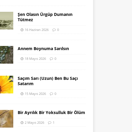
Şen Olasın Ürgüp Dumanın
Tütmez
16 Haziran 2026
0
Annem Boynuma Sarılsın
18 Mayıs 2026
0
Saçım Sarı (Uzun) Ben Bu Saçı
Satarım
15 Mayıs 2026
0
Bir Ayrılık Bir Yoksulluk Bir Ölüm
2 Mayıs 2026
1