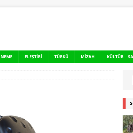
ENEME
ELEŞTIRI
TÜRKÜ
MIZAH
KÜLTÜR – S
S