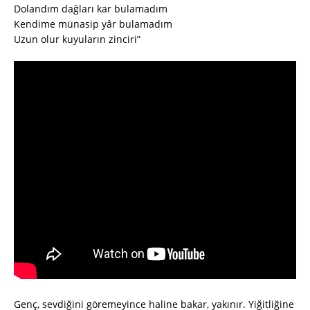
Dolandım dağları kar bulamadım
Kendime münasip yâr bulamadım
Uzun olur kuyuların zinciri”
Genç, sevdiğini göremeyince haline bakar, yakınır. Yiğitliğine