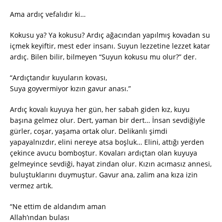
Ama ardıç vefalıdır ki…
Kokusu ya? Ya kokusu? Ardıç ağacından yapılmış kovadan su
içmek keyiftir, mest eder insanı. Suyun lezzetine lezzet katar
ardıç. Bilen bilir, bilmeyen “Suyun kokusu mu olur?” der.
“Ardıçtandır kuyuların kovası,
Suya goyvermiyor kızın gavur anası.”
Ardıç kovalı kuyuya her gün, her sabah giden kız, kuyu
başına gelmez olur. Dert, yaman bir dert… İnsan sevdiğiyle
gürler, coşar, yaşama ortak olur. Delikanlı şimdi
yapayalnızdır, elini nereye atsa boşluk… Elini, attığı yerden
çekince avucu bomboştur. Kovaları ardıçtan olan kuyuya
gelmeyince sevdiği, hayat zindan olur. Kızın acımasız annesi,
buluştuklarını duymuştur. Gavur ana, zalim ana kıza izin
vermez artık.
“Ne ettim de aldandım aman
Allah’ından bulası