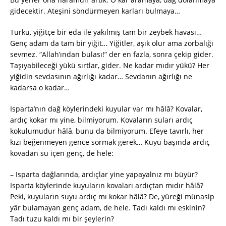
gidecektir. Ateşini söndürmeyen karları bulmaya…
Türkü, yiğitçe bir eda ile yakılmış tam bir zeybek havası…
Genç adam da tam bir yiğit… Yiğitler, aşık olur ama zorbalığı
sevmez. “Allah’ından bulası!” der en fazla, sonra çekip gider.
Taşıyabileceği yükü sırtlar, gider. Ne kadar mıdır yükü? Her
yiğidin sevdasının ağırlığı kadar… Sevdanın ağırlığı ne
kadarsa o kadar…
Isparta’nın dağ köylerindeki kuyular var mı hâlâ? Kovalar,
ardıç kokar mı yine, bilmiyorum. Kovaların suları ardıç
kokulumudur hâlâ, bunu da bilmiyorum. Efeye tavırlı, her
kızı beğenmeyen gence sormak gerek… Kuyu başında ardıç
kovadan su içen genç, de hele:
– Isparta dağlarında, ardıçlar yine yapayalnız mı büyür?
Isparta köylerinde kuyuların kovaları ardıçtan mıdır hâlâ?
Peki, kuyuların suyu ardıç mı kokar hâlâ? De, yüreği münasip
yâr bulamayan genç adam, de hele. Tadı kaldı mı eskinin?
Tadı tuzu kaldı mı bir şeylerin?