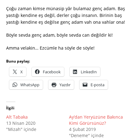
Çoğu zaman kimse münasip yâr bulamaz genç adam. Baş
yastığı kendine eş değil, derler çoğu insanın. Birinin baş
yastığı kendine eş değilse genç adam vah ona vahlar ona!
Böyle sevda genç adam, böyle sevda can değildir ki!
Amma velakin… Ezcümle ha söyle de söyle!
Bunu paylaş:
X
Facebook
LinkedIn
WhatsApp
Yazdır
E-posta
İlgili
Alt Tabaka
Ay’dan Yeryüzüne Bakınca
13 Nisan 2020
Kimi Görürsünüz?
"Mizah" içinde
4 Şubat 2019
"Deneme" içinde