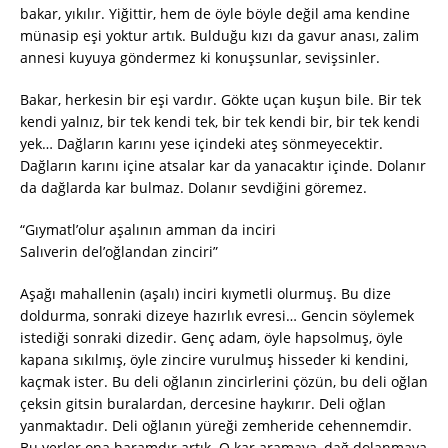
bakar, yıkılır. Yiğittir, hem de öyle böyle değil ama kendine
münasip eşi yoktur artık. Bulduğu kızı da gavur anası, zalim
annesi kuyuya göndermez ki konuşsunlar, sevişsinler.
Bakar, herkesin bir eşi vardır. Gökte uçan kuşun bile. Bir tek
kendi yalnız, bir tek kendi tek, bir tek kendi bir, bir tek kendi
yek… Dağların karını yese içindeki ateş sönmeyecektir.
Dağların karını içine atsalar kar da yanacaktır içinde. Dolanır
da dağlarda kar bulmaz. Dolanır sevdiğini göremez.
“Gıymatl’olur aşalının amman da inciri
Salıverin del’oğlandan zinciri”
Aşağı mahallenin (aşalı) inciri kıymetli olurmuş. Bu dize
doldurma, sonraki dizeye hazırlık evresi… Gencin söylemek
istediği sonraki dizedir. Genç adam, öyle hapsolmuş, öyle
kapana sıkılmış, öyle zincire vurulmuş hisseder ki kendini,
kaçmak ister. Bu deli oğlanın zincirlerini çözün, bu deli oğlan
çeksin gitsin buralardan, dercesine haykırır. Deli oğlan
yanmaktadır. Deli oğlanın yüreği zemheride cehennemdir.
Bu yerler ona haramdır artık. O kar aramaya, dağ dolanmaya