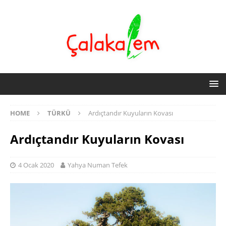
HOME
TÜRKÜ
Ardıçtandır Kuyuların Kovası
Ardıçtandır Kuyuların Kovası
4 Ocak 2020
Yahya Numan Tefek