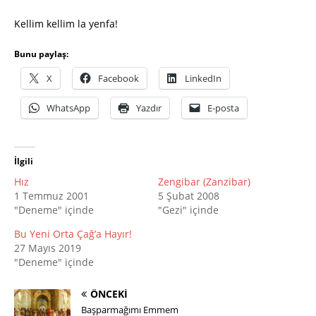
Kellim kellim la yenfa!
Bunu paylaş:
X
Facebook
LinkedIn
WhatsApp
Yazdır
E-posta
İlgili
Hız
Zengibar (Zanzibar)
1 Temmuz 2001
5 Şubat 2008
"Deneme" içinde
"Gezi" içinde
Bu Yeni Orta Çağ’a Hayır!
27 Mayıs 2019
"Deneme" içinde
ÖNCEKI
Başparmağımı Emmem