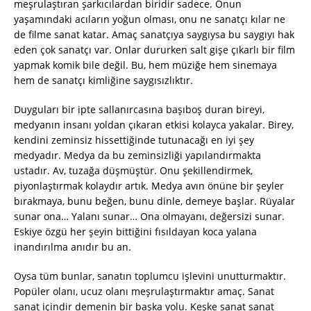
meşrulaştıran şarkıcılardan biridir sadece. Onun
yaşamındaki acıların yoğun olması, onu ne sanatçı kılar ne
de filme sanat katar. Amaç sanatçıya saygıysa bu saygıyı hak
eden çok sanatçı var. Onlar dururken salt gişe çıkarlı bir film
yapmak komik bile değil. Bu, hem müziğe hem sinemaya
hem de sanatçı kimliğine saygısızlıktır.
Duyguları bir ipte sallanırcasına başıboş duran bireyi,
medyanın insanı yoldan çıkaran etkisi kolayca yakalar. Birey,
kendini zeminsiz hissettiğinde tutunacağı en iyi şey
medyadır. Medya da bu zeminsizliği yapılandırmakta
ustadır. Av, tuzağa düşmüştür. Onu şekillendirmek,
piyonlaştırmak kolaydır artık. Medya avın önüne bir şeyler
bırakmaya, bunu beğen, bunu dinle, demeye başlar. Rüyalar
sunar ona… Yalanı sunar… Ona olmayanı, değersizi sunar.
Eskiye özgü her şeyin bittiğini fısıldayan koca yalana
inandırılma anıdır bu an.
Oysa tüm bunlar, sanatın toplumcu işlevini unutturmaktır.
Popüler olanı, ucuz olanı meşrulaştırmaktır amaç. Sanat
sanat içindir demenin bir başka yolu. Keşke sanat sanat