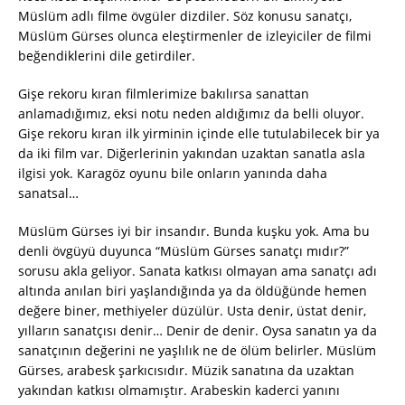
Müslüm adlı filme övgüler dizdiler. Söz konusu sanatçı,
Müslüm Gürses olunca eleştirmenler de izleyiciler de filmi
beğendiklerini dile getirdiler.
Gişe rekoru kıran filmlerimize bakılırsa sanattan
anlamadığımız, eksi notu neden aldığımız da belli oluyor.
Gişe rekoru kıran ilk yirminin içinde elle tutulabilecek bir ya
da iki film var. Diğerlerinin yakından uzaktan sanatla asla
ilgisi yok. Karagöz oyunu bile onların yanında daha
sanatsal…
Müslüm Gürses iyi bir insandır. Bunda kuşku yok. Ama bu
denli övgüyü duyunca “Müslüm Gürses sanatçı mıdır?”
sorusu akla geliyor. Sanata katkısı olmayan ama sanatçı adı
altında anılan biri yaşlandığında ya da öldüğünde hemen
değere biner, methiyeler düzülür. Usta denir, üstat denir,
yılların sanatçısı denir… Denir de denir. Oysa sanatın ya da
sanatçının değerini ne yaşlılık ne de ölüm belirler. Müslüm
Gürses, arabesk şarkıcısıdır. Müzik sanatına da uzaktan
yakından katkısı olmamıştır. Arabeskin kaderci yanını