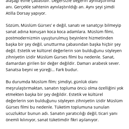
alaşağı etme çabasıdır. Değersizle değerin aynılaştırılma
anı. Gerçekle sahtenin aynılaştırıldığı an. Aynı şeyi şimdi
Atilla Dorsay yapıyor.
Sözüm, Müslüm Gürses’ e değil, sanatı ve sanatçıyı bilmeyip
sanat adına konuşan koca koca adamlara. Müslüm filmi,
postmodernizmin uyuşturulmuş beyinlere hizmetinden
başka bir şey değil, unutturma çabasından başka hiçbir şey
değil. Estetik ve kültürel değerlerin son bulduğunu söyleyen
zihniyetin izidir Müslüm Gurses filmi bu nedenle. Sanat,
damardan girilen bir değer değildir. Damarı arabesk sever.
Sanatsa beyni ve yüreği… Fark budur.
Bu durumda Müslüm film; şimdiyi, günlük olanı
meşrulaştırmaktan, sanatın topluma öncü olma özelliğini yok
etmekten başka bir şey değildir. Estetik ve kültürel
değerlerin son bulduğunu söyleyen zihniyetin izidir Müslüm
Gürses filmi bu nedenle. Tüketim toplumuna sunulan
ucuzluktur bunun adı. Sanatın yaratıcılığı değil, ticari yanı
önemli kılınıyor, sanat tüketimdir fikri aşılanıyor.