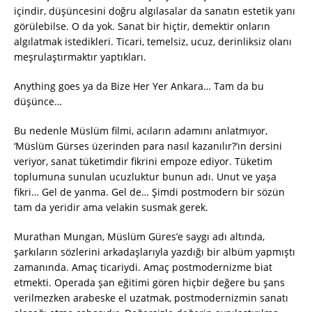
içindir, düşüncesini doğru algılasalar da sanatın estetik yanı
görülebilse. O da yok. Sanat bir hiçtir, demektir onların
algılatmak istedikleri. Ticari, temelsiz, ucuz, derinliksiz olanı
meşrulaştırmaktır yaptıkları.
Anything goes ya da Bize Her Yer Ankara… Tam da bu
düşünce…
Bu nedenle Müslüm filmi, acıların adamını anlatmıyor,
‘Müslüm Gürses üzerinden para nasıl kazanılır?’ın dersini
veriyor, sanat tüketimdir fikrini empoze ediyor. Tüketim
toplumuna sunulan ucuzluktur bunun adı. Unut ve yaşa
fikri… Gel de yanma. Gel de… Şimdi postmodern bir sözün
tam da yeridir ama velakin susmak gerek.
Murathan Mungan, Müslüm Güres’e saygı adı altında,
şarkıların sözlerini arkadaşlarıyla yazdığı bir albüm yapmıştı
zamanında. Amaç ticariydi. Amaç postmodernizme biat
etmekti. Operada şan eğitimi gören hiçbir değere bu şans
verilmezken arabeske el uzatmak, postmodernizmin sanatı