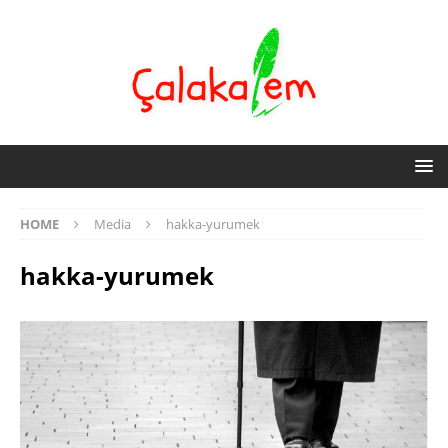
HOME
Media
hakka-yurumek
hakka-yurumek