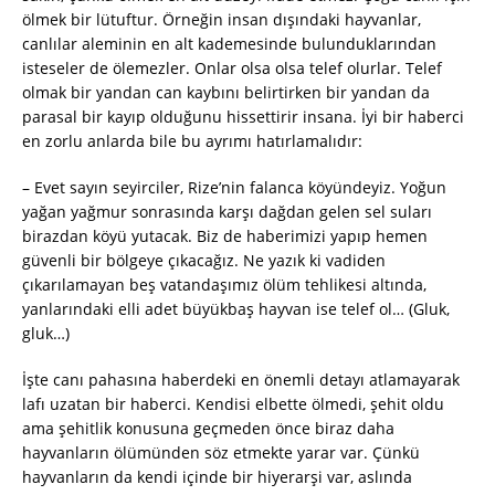
ölmek bir lütuftur. Örneğin insan dışındaki hayvanlar,
canlılar aleminin en alt kademesinde bulunduklarından
isteseler de ölemezler. Onlar olsa olsa telef olurlar. Telef
olmak bir yandan can kaybını belirtirken bir yandan da
parasal bir kayıp olduğunu hissettirir insana. İyi bir haberci
en zorlu anlarda bile bu ayrımı hatırlamalıdır:
– Evet sayın seyirciler, Rize’nin falanca köyündeyiz. Yoğun
yağan yağmur sonrasında karşı dağdan gelen sel suları
birazdan köyü yutacak. Biz de haberimizi yapıp hemen
güvenli bir bölgeye çıkacağız. Ne yazık ki vadiden
çıkarılamayan beş vatandaşımız ölüm tehlikesi altında,
yanlarındaki elli adet büyükbaş hayvan ise telef ol… (Gluk,
gluk…)
İşte canı pahasına haberdeki en önemli detayı atlamayarak
lafı uzatan bir haberci. Kendisi elbette ölmedi, şehit oldu
ama şehitlik konusuna geçmeden önce biraz daha
hayvanların ölümünden söz etmekte yarar var. Çünkü
hayvanların da kendi içinde bir hiyerarşi var, aslında