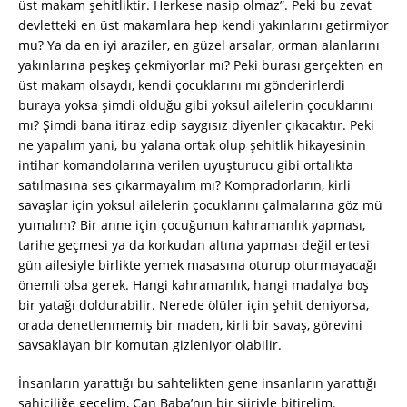
üst makam şehitliktir. Herkese nasip olmaz”. Peki bu zevat
devletteki en üst makamlara hep kendi yakınlarını getirmiyor
mu? Ya da en iyi araziler, en güzel arsalar, orman alanlarını
yakınlarına peşkeş çekmiyorlar mı? Peki burası gerçekten en
üst makam olsaydı, kendi çocuklarını mı gönderirlerdi
buraya yoksa şimdi olduğu gibi yoksul ailelerin çocuklarını
mı? Şimdi bana itiraz edip saygısız diyenler çıkacaktır. Peki
ne yapalım yani, bu yalana ortak olup şehitlik hikayesinin
intihar komandolarına verilen uyuşturucu gibi ortalıkta
satılmasına ses çıkarmayalım mı? Kompradorların, kirli
savaşlar için yoksul ailelerin çocuklarını çalmalarına göz mü
yumalım? Bir anne için çocuğunun kahramanlık yapması,
tarihe geçmesi ya da korkudan altına yapması değil ertesi
gün ailesiyle birlikte yemek masasına oturup oturmayacağı
önemli olsa gerek. Hangi kahramanlık, hangi madalya boş
bir yatağı doldurabilir. Nerede ölüler için şehit deniyorsa,
orada denetlenmemiş bir maden, kirli bir savaş, görevini
savsaklayan bir komutan gizleniyor olabilir.
İnsanların yarattığı bu sahtelikten gene insanların yarattığı
sahiciliğe geçelim, Can Baba’nın bir şiiriyle bitirelim.