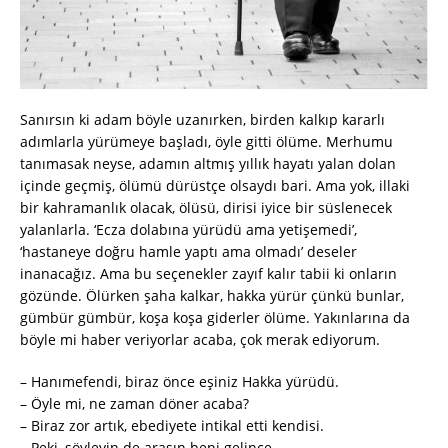
Sanırsın ki adam böyle uzanırken, birden kalkıp kararlı
adımlarla yürümeye başladı, öyle gitti ölüme. Merhumu
tanımasak neyse, adamın altmış yıllık hayatı yalan dolan
içinde geçmiş, ölümü dürüstçe olsaydı bari. Ama yok, illaki
bir kahramanlık olacak, ölüsü, dirisi iyice bir süslenecek
yalanlarla. ‘Ecza dolabına yürüdü ama yetişemedi’,
‘hastaneye doğru hamle yaptı ama olmadı’ deseler
inanacağız. Ama bu seçenekler zayıf kalır tabii ki onların
gözünde. Ölürken şaha kalkar, hakka yürür çünkü bunlar,
gümbür gümbür, koşa koşa giderler ölüme. Yakınlarına da
böyle mi haber veriyorlar acaba, çok merak ediyorum.
– Hanımefendi, biraz önce eşiniz Hakka yürüdü.
– Öyle mi, ne zaman döner acaba?
– Biraz zor artık, ebediyete intikal etti kendisi.
– Peki, söyleyin de arasın beni gelince.