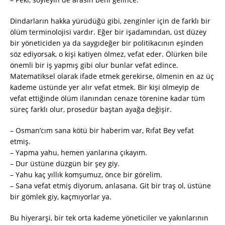
Dindarların hakka yürüdüğü gibi, zenginler için de farklı bir
ölüm terminolojisi vardır. Eğer bir işadamından, üst düzey
bir yöneticiden ya da saygıdeğer bir politikacının eşinden
söz ediyorsak, o kişi katiyen ölmez, vefat eder. Ölürken bile
önemli bir iş yapmış gibi olur bunlar vefat edince.
Matematiksel olarak ifade etmek gerekirse, ölmenin en az üç
kademe üstünde yer alır vefat etmek. Bir kişi ölmeyip de
vefat ettiğinde ölüm ilanından cenaze törenine kadar tüm
süreç farklı olur, prosedür baştan ayağa değişir.
– Osman’cım sana kötü bir haberim var, Rıfat Bey vefat
etmiş.
– Yapma yahu, hemen yanlarına çıkayım.
– Dur üstüne düzgün bir şey giy.
– Yahu kaç yıllık komşumuz, önce bir görelim.
– Sana vefat etmiş diyorum, anlasana. Git bir traş ol, üstüne
bir gömlek giy, kaçmıyorlar ya.
Bu hiyerarşi, bir tek orta kademe yöneticiler ve yakınlarının