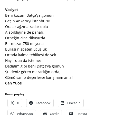
Vasiyet
Beni kuzum Datça’ya gömün
Geçin Ankara’yı İstanbul’u!
Oralar ağzına kadar dolu
Alabildiğine de pahalı,
Örneğin Zincirlikuyu’da
Bir mezar 750 milyona
Burası nispeten ucuzluk
Ortada kalma tehlikesi de yok
Hayır dua da istemez,
Dediğim gibi beni Datça’ya gömün
Şu deniz gören mezarlığın orda,
Gömü sanıp deşerlerse karışmam ama!
Can Yücel
Bunu paylaş:
X
Facebook
LinkedIn
WhatsApp
Yazdır
E-posta