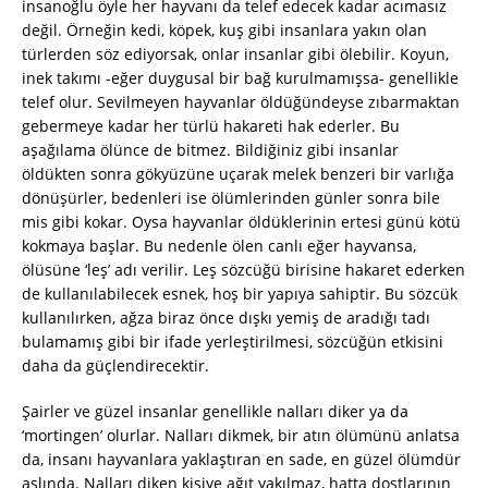
insanoğlu öyle her hayvanı da telef edecek kadar acımasız
değil. Örneğin kedi, köpek, kuş gibi insanlara yakın olan
türlerden söz ediyorsak, onlar insanlar gibi ölebilir. Koyun,
inek takımı -eğer duygusal bir bağ kurulmamışsa- genellikle
telef olur. Sevilmeyen hayvanlar öldüğündeyse zıbarmaktan
gebermeye kadar her türlü hakareti hak ederler. Bu
aşağılama ölünce de bitmez. Bildiğiniz gibi insanlar
öldükten sonra gökyüzüne uçarak melek benzeri bir varlığa
dönüşürler, bedenleri ise ölümlerinden günler sonra bile
mis gibi kokar. Oysa hayvanlar öldüklerinin ertesi günü kötü
kokmaya başlar. Bu nedenle ölen canlı eğer hayvansa,
ölüsüne ‘leş’ adı verilir. Leş sözcüğü birisine hakaret ederken
de kullanılabilecek esnek, hoş bir yapıya sahiptir. Bu sözcük
kullanılırken, ağza biraz önce dışkı yemiş de aradığı tadı
bulamamış gibi bir ifade yerleştirilmesi, sözcüğün etkisini
daha da güçlendirecektir.
Şairler ve güzel insanlar genellikle nalları diker ya da
‘mortingen’ olurlar. Nalları dikmek, bir atın ölümünü anlatsa
da, insanı hayvanlara yaklaştıran en sade, en güzel ölümdür
aslında. Nalları diken kişiye ağıt yakılmaz, hatta dostlarının