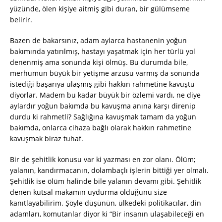
yüzünde, ölen kişiye aitmiş gibi duran, bir gülümseme
belirir.
Bazen de bakarsınız, adam aylarca hastanenin yoğun
bakımında yatırılmış, hastayı yaşatmak için her türlü yol
denenmiş ama sonunda kişi ölmüş. Bu durumda bile,
merhumun büyük bir yetişme arzusu varmış da sonunda
istediği başarıya ulaşmış gibi hakkın rahmetine kavuştu
diyorlar. Madem bu kadar büyük bir özlemi vardı, ne diye
aylardır yoğun bakımda bu kavuşma anına karşı direnip
durdu ki rahmetli? Sağlığına kavuşmak tamam da yoğun
bakımda, onlarca cihaza bağlı olarak hakkın rahmetine
kavuşmak biraz tuhaf.
Bir de şehitlik konusu var ki yazması en zor olanı. Ölüm;
yalanın, kandırmacanın, dolambaçlı işlerin bittiği yer olmalı.
Şehitlik ise ölüm halinde bile yalanın devamı gibi. Şehitlik
denen kutsal makamın uydurma olduğunu size
kanıtlayabilirim. Şöyle düşünün, ülkedeki politikacılar, din
adamları, komutanlar diyor ki “Bir insanın ulaşabileceği en