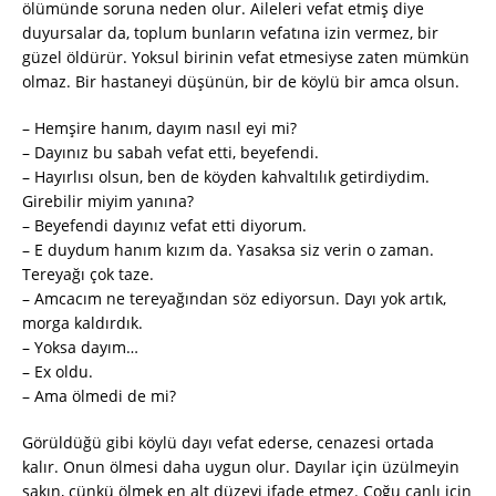
ölümünde soruna neden olur. Aileleri vefat etmiş diye
duyursalar da, toplum bunların vefatına izin vermez, bir
güzel öldürür. Yoksul birinin vefat etmesiyse zaten mümkün
olmaz. Bir hastaneyi düşünün, bir de köylü bir amca olsun.
– Hemşire hanım, dayım nasıl eyi mi?
– Dayınız bu sabah vefat etti, beyefendi.
– Hayırlısı olsun, ben de köyden kahvaltılık getirdiydim.
Girebilir miyim yanına?
– Beyefendi dayınız vefat etti diyorum.
– E duydum hanım kızım da. Yasaksa siz verin o zaman.
Tereyağı çok taze.
– Amcacım ne tereyağından söz ediyorsun. Dayı yok artık,
morga kaldırdık.
– Yoksa dayım…
– Ex oldu.
– Ama ölmedi de mi?
Görüldüğü gibi köylü dayı vefat ederse, cenazesi ortada
kalır. Onun ölmesi daha uygun olur. Dayılar için üzülmeyin
sakın, çünkü ölmek en alt düzeyi ifade etmez. Çoğu canlı için