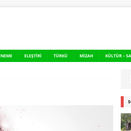
ENEME
ELEŞTIRI
TÜRKÜ
MIZAH
KÜLTÜR – S
S