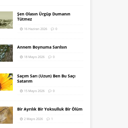
Şen Olasın Ürgüp Dumanın
Tütmez
16 Haziran 2026
0
Annem Boynuma Sarılsın
18 Mayıs 2026
0
Saçım Sarı (Uzun) Ben Bu Saçı
Satarım
15 Mayıs 2026
0
Bir Ayrılık Bir Yoksulluk Bir Ölüm
2 Mayıs 2026
1