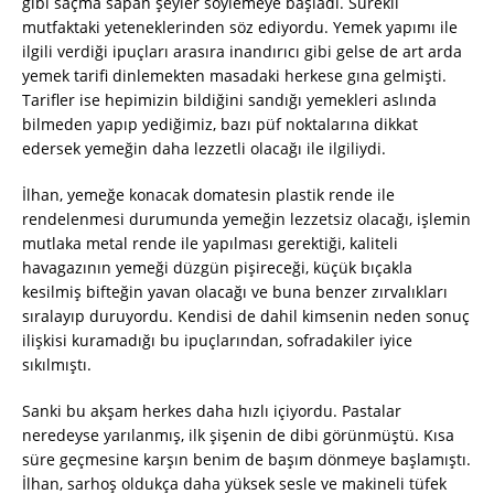
gibi saçma sapan şeyler söylemeye başladı. Sürekli
mutfaktaki yeteneklerinden söz ediyordu. Yemek yapımı ile
ilgili verdiği ipuçları arasıra inandırıcı gibi gelse de art arda
yemek tarifi dinlemekten masadaki herkese gına gelmişti.
Tarifler ise hepimizin bildiğini sandığı yemekleri aslında
bilmeden yapıp yediğimiz, bazı püf noktalarına dikkat
edersek yemeğin daha lezzetli olacağı ile ilgiliydi.
İlhan, yemeğe konacak domatesin plastik rende ile
rendelenmesi durumunda yemeğin lezzetsiz olacağı, işlemin
mutlaka metal rende ile yapılması gerektiği, kaliteli
havagazının yemeği düzgün pişireceği, küçük bıçakla
kesilmiş bifteğin yavan olacağı ve buna benzer zırvalıkları
sıralayıp duruyordu. Kendisi de dahil kimsenin neden sonuç
ilişkisi kuramadığı bu ipuçlarından, sofradakiler iyice
sıkılmıştı.
Sanki bu akşam herkes daha hızlı içiyordu. Pastalar
neredeyse yarılanmış, ilk şişenin de dibi görünmüştü. Kısa
süre geçmesine karşın benim de başım dönmeye başlamıştı.
İlhan, sarhoş oldukça daha yüksek sesle ve makineli tüfek