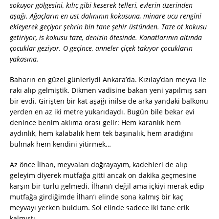
sokuyor gölgesini, kılıç gibi keserek telleri, evlerin üzerinden
aşağı. Ağaçların en üst dalınının kokusuna, minare ucu rengini
ekleyerek geçiyor şehrin bin tane şehir üstünden. Taze ot kokusu
getiriyor, is kokusu taze, denizin ötesinde. Kanatlarının altında
çocuklar geziyor. O geçince, anneler çiçek takıyor çocukların
yakasına.
Baharın en güzel günleriydi Ankara’da. Kızılay’dan meyva ile
rakı alıp gelmiştik. Dikmen vadisine bakan yeni yapılmış sarı
bir evdi. Girişten bir kat aşağı inilse de arka yandaki balkonu
yerden en az iki metre yukarıdaydı. Bugün bile bekar evi
denince benim aklıma orası gelir: Hem karanlık hem
aydınlık, hem kalabalık hem tek başınalık, hem aradığını
bulmak hem kendini yitirmek…
Az önce İlhan, meyvaları doğrayayım, kadehleri de alıp
geleyim diyerek mutfağa gitti ancak on dakika geçmesine
karşın bir türlü gelmedi. İlhanı’ı değil ama içkiyi merak edip
mutfağa girdiğimde İlhan’ı elinde sona kalmış bir kaç
meyvayı yerken buldum. Sol elinde sadece iki tane erik
kalmıştı.