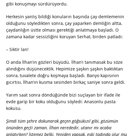
gibi konuşmayı sürdürüyordu.
Herkesin yanlış bildiği konuların başında çay demlemenin
olduğunu söyledikten sonra, çay yaparken demliğin altta,
çaydanlığın üstte olması gerektiği anlatmaya başladı. O
zamana kadar sessizliğini koruyan Serhat, birden patladı:
– Siktir lan!
O anda İlhan’ın gözleri büyüdü. İlhan’ı tanımasak bu söze
alındığını düşünecektik. Hepimize şaşkın şaşkın baktıktan
sonra, tuvalete doğru koşmaya başladı. Banyo kapısının
gıcırtısı, İlhan’ın kusma sesinden birkaç saniye sonra geldi.
Yarım saat sonra döndüğünde bizi suçlayan bir ifade ile
evde garip bir koku olduğunu söyledi: Anasonlu pasta
kokusu.
Şimdi tüm şehre dokunarak geçen göğsükızıl gibi, gözümün
önünden geçti zaman. İlhan nerededir, utanır mı acaba
anlatırken? İstemez belki. Yeniden yapsak, eski tadında olur mu