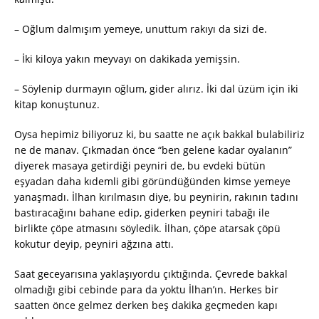
– Oğlum dalmışım yemeye, unuttum rakıyı da sizi de.
– İki kiloya yakın meyvayı on dakikada yemişsin.
– Söylenip durmayın oğlum, gider alırız. İki dal üzüm için iki
kitap konuştunuz.
Oysa hepimiz biliyoruz ki, bu saatte ne açık bakkal bulabiliriz
ne de manav. Çıkmadan önce “ben gelene kadar oyalanın”
diyerek masaya getirdiği peyniri de, bu evdeki bütün
eşyadan daha kıdemli gibi göründüğünden kimse yemeye
yanaşmadı. İlhan kırılmasın diye, bu peynirin, rakının tadını
bastıracağını bahane edip, giderken peyniri tabağı ile
birlikte çöpe atmasını söyledik. İlhan, çöpe atarsak çöpü
kokutur deyip, peyniri ağzına attı.
Saat geceyarısına yaklaşıyordu çıktığında. Çevrede bakkal
olmadığı gibi cebinde para da yoktu İlhan’ın. Herkes bir
saatten önce gelmez derken beş dakika geçmeden kapı