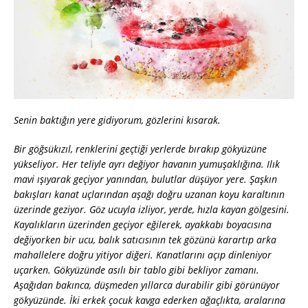
Senin baktığın yere gidiyorum, gözlerini kısarak.
Bir göğsükızıl, renklerini geçtiği yerlerde bırakıp gökyüzüne
yükseliyor. Her teliyle ayrı değiyor havanın yumuşaklığına. Ilık
mavi ışıyarak geçiyor yanından, bulutlar düşüyor yere. Şaşkın
bakışları kanat uçlarından aşağı doğru uzanan koyu karaltının
üzerinde geziyor. Göz ucuyla izliyor, yerde, hızla kayan gölgesini.
Kayalıkların üzerinden geçiyor eğilerek, ayakkabı boyacısına
değiyorken bir ucu, balık satıcısının tek gözünü karartıp arka
mahallelere doğru yitiyor diğeri. Kanatlarını açıp dinleniyor
uçarken. Gökyüzünde asılı bir tablo gibi bekliyor zamanı.
Aşağıdan bakınca, düşmeden yıllarca durabilir gibi görünüyor
gökyüzünde. İki erkek çocuk kavga ederken ağaçlıkta, aralarına