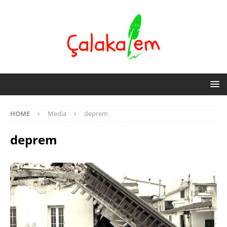
HOME
Media
deprem
deprem