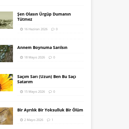
Şen Olasın Ürgüp Dumanın
Tütmez
16 Haziran 2026
0
Annem Boynuma Sarılsın
18 Mayıs 2026
0
Saçım Sarı (Uzun) Ben Bu Saçı
Satarım
15 Mayıs 2026
0
Bir Ayrılık Bir Yoksulluk Bir Ölüm
2 Mayıs 2026
1