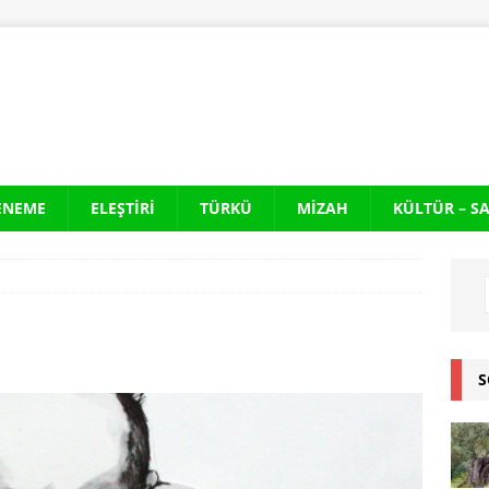
ENEME
ELEŞTIRI
TÜRKÜ
MIZAH
KÜLTÜR – S
S