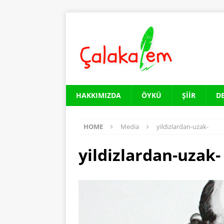
HAKKIMIZDA
ÖYKÜ
ŞIIR
D
HOME
Media
yildizlardan-uzak-
yildizlardan-uzak-