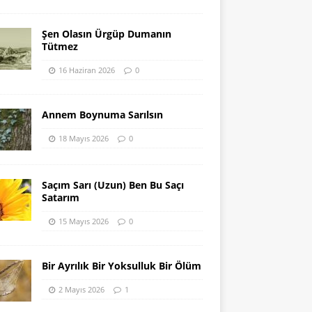
Şen Olasın Ürgüp Dumanın
Tütmez
16 Haziran 2026
0
Annem Boynuma Sarılsın
18 Mayıs 2026
0
Saçım Sarı (Uzun) Ben Bu Saçı
Satarım
15 Mayıs 2026
0
Bir Ayrılık Bir Yoksulluk Bir Ölüm
2 Mayıs 2026
1