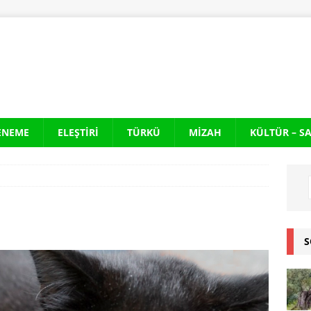
ENEME
ELEŞTIRI
TÜRKÜ
MIZAH
KÜLTÜR – S
S