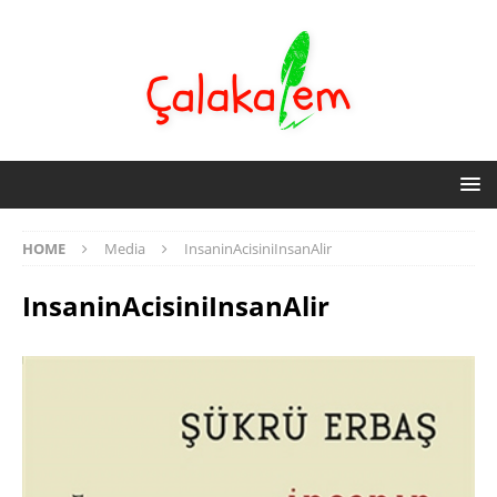
HOME
Media
InsaninAcisiniInsanAlir
InsaninAcisiniInsanAlir