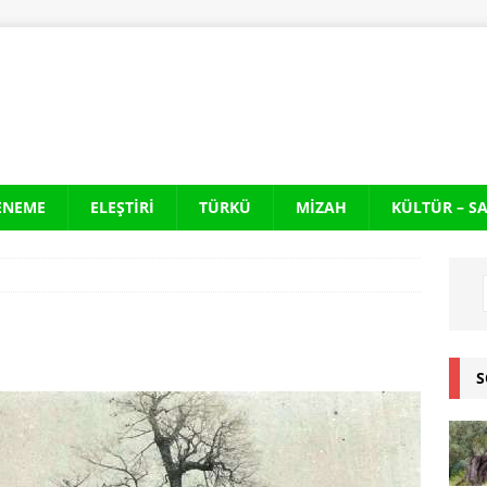
ENEME
ELEŞTIRI
TÜRKÜ
MIZAH
KÜLTÜR – S
S