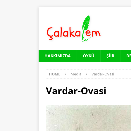
HAKKIMIZDA
ÖYKÜ
ŞIIR
D
HOME
Media
Vardar-Ovasi
Vardar-Ovasi