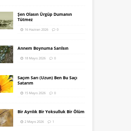
Şen Olasın Ürgüp Dumanın
Tütmez
16 Haziran 2026
0
Annem Boynuma Sarılsın
18 Mayıs 2026
0
Saçım Sarı (Uzun) Ben Bu Saçı
Satarım
15 Mayıs 2026
0
Bir Ayrılık Bir Yoksulluk Bir Ölüm
2 Mayıs 2026
1