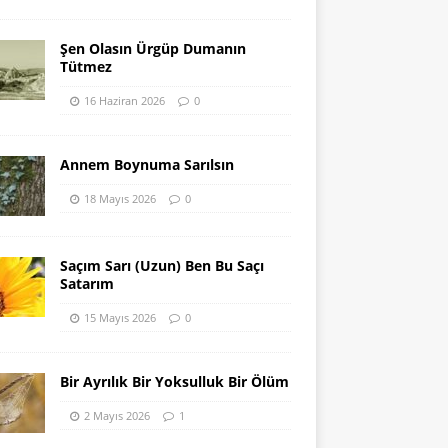
Şen Olasın Ürgüp Dumanın
Tütmez
16 Haziran 2026
0
Annem Boynuma Sarılsın
18 Mayıs 2026
0
Saçım Sarı (Uzun) Ben Bu Saçı
Satarım
15 Mayıs 2026
0
Bir Ayrılık Bir Yoksulluk Bir Ölüm
2 Mayıs 2026
1