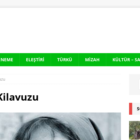
ENEME
ELEŞTIRI
TÜRKÜ
MIZAH
KÜLTÜR – S
uzu
Kilavuzu
S