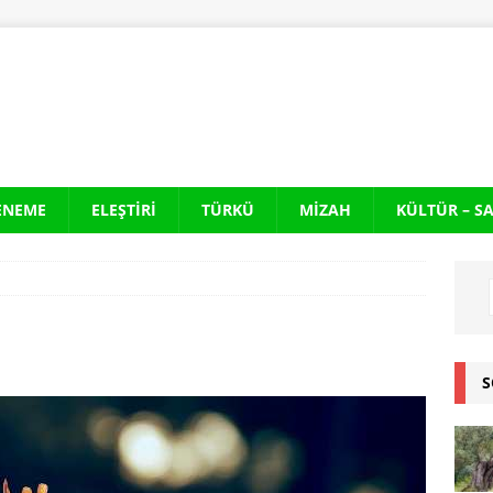
ENEME
ELEŞTIRI
TÜRKÜ
MIZAH
KÜLTÜR – S
S