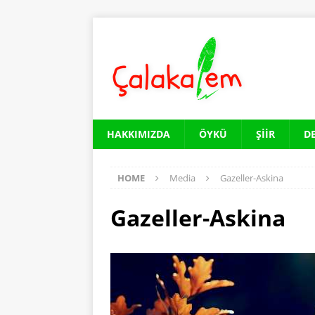
HAKKIMIZDA
ÖYKÜ
ŞIIR
D
HOME
Media
Gazeller-Askina
Gazeller-Askina