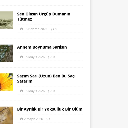
Şen Olasın Ürgüp Dumanın
Tütmez
16 Haziran 2026
0
Annem Boynuma Sarılsın
18 Mayıs 2026
0
Saçım Sarı (Uzun) Ben Bu Saçı
Satarım
15 Mayıs 2026
0
Bir Ayrılık Bir Yoksulluk Bir Ölüm
2 Mayıs 2026
1