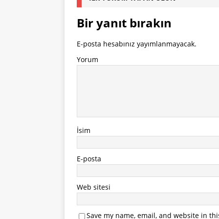
Bir yanıt bırakın
E-posta hesabınız yayımlanmayacak.
Yorum
İsim
E-posta
Web sitesi
Save my name, email, and website in thi