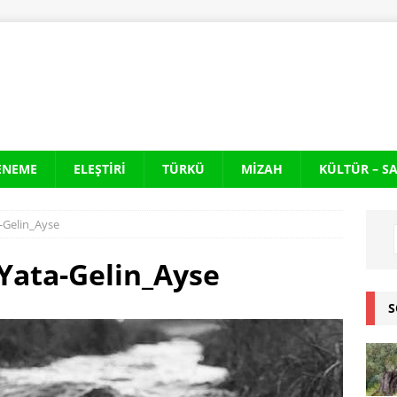
ENEME
ELEŞTIRI
TÜRKÜ
MIZAH
KÜLTÜR – S
-Gelin_Ayse
Yata-Gelin_Ayse
S