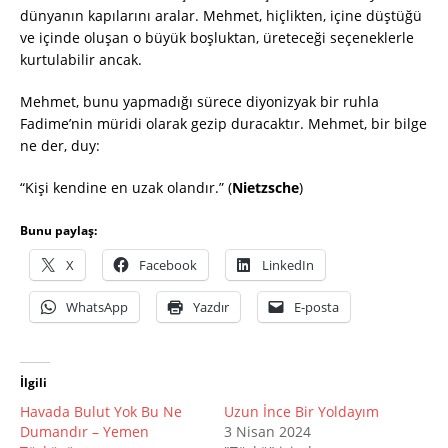
dünyanın kapılarını aralar. Mehmet, hiçlikten, içine düştüğü
ve içinde oluşan o büyük boşluktan, üreteceği seçeneklerle
kurtulabilir ancak.
Mehmet, bunu yapmadığı sürece diyonizyak bir ruhla
Fadime’nin müridi olarak gezip duracaktır. Mehmet, bir bilge
ne der, duy:
“Kişi kendine en uzak olandır.” (
Nietzsche
)
Bunu paylaş:
X
Facebook
LinkedIn
WhatsApp
Yazdır
E-posta
İlgili
Havada Bulut Yok Bu Ne
Uzun İnce Bir Yoldayım
Dumandır – Yemen
3 Nisan 2024