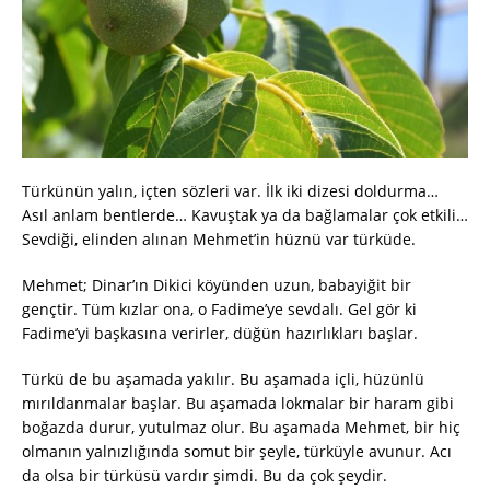
Türkünün yalın, içten sözleri var. İlk iki dizesi doldurma…
Asıl anlam bentlerde… Kavuştak ya da bağlamalar çok etkili…
Sevdiği, elinden alınan Mehmet’in hüznü var türküde.
Mehmet; Dinar’ın Dikici köyünden uzun, babayiğit bir
gençtir. Tüm kızlar ona, o Fadime’ye sevdalı. Gel gör ki
Fadime’yi başkasına verirler, düğün hazırlıkları başlar.
Türkü de bu aşamada yakılır. Bu aşamada içli, hüzünlü
mırıldanmalar başlar. Bu aşamada lokmalar bir haram gibi
boğazda durur, yutulmaz olur. Bu aşamada Mehmet, bir hiç
olmanın yalnızlığında somut bir şeyle, türküyle avunur. Acı
da olsa bir türküsü vardır şimdi. Bu da çok şeydir.