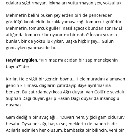
odalara sığdırmayan, lokmaları yutturmayan şey, yoksulluk!
Mehmet’in belini büken şeylerden biri de pencereden
gördüğü kınalı eldir, kucaklayamayacağı tomurcuk gülüdür.
Mehmet’in, tomurcuk gülleri nasıl açacak bundan sonra? El
attığında tomurcuklar uyanır mı bir daha? İnsanı yıkarsa
bunlar, bir de yoksulluk yıkar. Başka hiçbir şey… Gülün
goncayken yanmasıdır bu…
Haydar Ergülen
, “Kırılmaz mı acıdan bir sap menekşenin
boynu?” der.
Kırılır. Hele yiğit bir gencin boynu… Hele muradını alamayan
gencin kırılması, dağların çatırdayıp ikiye ayrılmasına
benzer. Bu çatırdamayı koca Ağrı duyar, Van Gölü’ne sevdalı
Süphan Dağı duyar, garip Hasan Dağı duyar da insanoğlu
duymaz.
Gam dediğin bir avuç ağı… “Duvarı nem, yiğidi gam öldürür.”
hesabı. Oysa her ağı, başka seçeneklerin de habercisidir.
Acılarla edinilen her oluşum, bambaşka bir bilincin, yeni bir