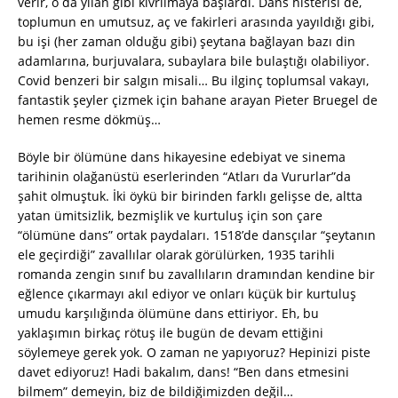
verir, o da yılan gibi kıvrılmaya başlardı. Dans histerisi de,
toplumun en umutsuz, aç ve fakirleri arasında yayıldığı gibi,
bu işi (her zaman olduğu gibi) şeytana bağlayan bazı din
adamlarına, burjuvalara, subaylara bile bulaştığı olabiliyor.
Covid benzeri bir salgın misali… Bu ilginç toplumsal vakayı,
fantastik şeyler çizmek için bahane arayan Pieter Bruegel de
hemen resme dökmüş…
Böyle bir ölümüne dans hikayesine edebiyat ve sinema
tarihinin olağanüstü eserlerinden “Atları da Vururlar”da
şahit olmuştuk. İki öykü bir birinden farklı gelişse de, altta
yatan ümitsizlik, bezmişlik ve kurtuluş için son çare
“ölümüne dans” ortak paydaları. 1518’de dansçılar “şeytanın
ele geçirdiği” zavallılar olarak görülürken, 1935 tarihli
romanda zengin sınıf bu zavallıların dramından kendine bir
eğlence çıkarmayı akıl ediyor ve onları küçük bir kurtuluş
umudu karşılığında ölümüne dans ettiriyor. Eh, bu
yaklaşımın birkaç rötuş ile bugün de devam ettiğini
söylemeye gerek yok. O zaman ne yapıyoruz? Hepinizi piste
davet ediyoruz! Hadi bakalım, dans! “Ben dans etmesini
bilmem” demeyin, biz de bildiğimizden değil…