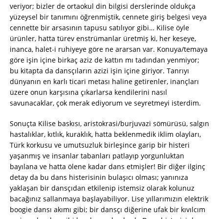
veriyor; bizler de ortaokul din bilgisi derslerinde oldukça
yüzeysel bir tanımını öğrenmiştik, cennete giriş belgesi veya
cennette bir arsasının tapusu satılıyor gibi… Kilise öyle
ürünler, hatta türev enstrümanlar üretmiş ki, her keseye,
inanca, halet-i ruhiyeye göre ne ararsan var. Konuya/temaya
göre işin içine birkaç aziz de kattın mı tadından yenmiyor;
bu kitapta da dansçıların azizi işin içine giriyor. Tanrıyı
dünyanın en karlı ticari metası haline getirenler, inançları
üzere onun karşısına çıkarlarsa kendilerini nasıl
savunacaklar, çok merak ediyorum ve seyretmeyi isterdim.
Sonuçta Kilise baskısı, aristokrasi/burjuvazi sömürüsü, salgın
hastalıklar, kıtlık, kuraklık, hatta beklenmedik iklim olayları,
Türk korkusu ve umutsuzluk birleşince garip bir histeri
yaşanmış ve insanlar tabanları patlayıp yorgunluktan
bayılana ve hatta ölene kadar dans etmişler! Bir diğer ilginç
detay da bu dans histerisinin bulaşıcı olması; yanınıza
yaklaşan bir dansçıdan etkilenip istemsiz olarak kolunuz
bacağınız sallanmaya başlayabiliyor. Lise yıllarımızın elektrik
boogie dansı akımı gibi; bir dansçı diğerine ufak bir kıvılcım