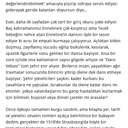
değerlendirebilmek” amacıyla pişirip sofraya servis ediyor;
giderayak geride kalanları doyursun diye…
Evet, daha ilk sayfadan çok sert bir giriş okuru şoke ediyor.
Baş kahramanımız Enneline’e çok kızıyoruz ama Teulé
bebeğini nehre atan Enneline’in dansını öyle bir tasvir
ediyor ki acısı ile empati kurmaya çalışıyoruz. Açlıktan bitkin
düşmüş, zayıflamış vücudu eğilip bükülerek, kasılarak,
spastik figürlerle sonu gelmez bir dansa başlıyor. Kısa bir
süre içinde ona katılanların sayısı gitgide artıyor ve “Dans
Vebası” tüm şehri esir alıyor. Binlerce insan, yaşadıkları ağır
travmalar sonucunda bilincini yitirip ölene dek dans etmeye
başlıyor. Şehir yöneticileri şaşkın; kader kurbanı bu
zavallılara ne yapsalar, bıraksınlar da ölene kadar dans mı
etsinler, yoksa vatandaşlarını bu garip hastalıktan kurtarmak
için bilimsel, büyüsel veya dinsel çareler mi arasalar?
Önce öyküyü tamamen kurgu sandım, ama kitapta yer, tarih
ve yönetici zevatın isimleri açıkça belirtilince bir bakayım
dedim, gerçekten de 1518’de Strasbourg’da böyle bir