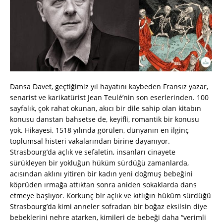
Dansa Davet, geçtiğimiz yıl hayatını kaybeden Fransız yazar,
senarist ve karikatürist Jean Teulé’nin son eserlerinden. 100
sayfalık, çok rahat okunan, akıcı bir dile sahip olan kitabın
konusu danstan bahsetse de, keyifli, romantik bir konusu
yok. Hikayesi, 1518 yılında görülen, dünyanın en ilginç
toplumsal histeri vakalarından birine dayanıyor.
Strasbourg’da açlık ve sefaletin, insanları cinayete
sürükleyen bir yokluğun hüküm sürdüğü zamanlarda,
acısından aklını yitiren bir kadın yeni doğmuş bebeğini
köprüden ırmağa attıktan sonra aniden sokaklarda dans
etmeye başlıyor. Korkunç bir açlık ve kıtlığın hüküm sürdüğü
Strasbourg’da kimi anneler sofradan bir boğaz eksilsin diye
bebeklerini nehre atarken, kimileri de bebeği daha “verimli