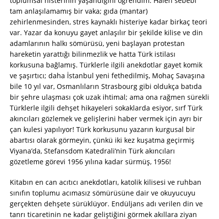
toplumsal histerinin yaşandığını öğrendim. Halen sebebi
tam anlaşılamamış bir vaka; gıda (mantar)
zehirlenmesinden, stres kaynaklı histeriye kadar birkaç teori
var. Yazar da konuyu gayet anlaşılır bir şekilde kilise ve din
adamlarının halkı sömürüsü, yeni başlayan protestan
hareketin yarattığı bilinmezlik ve hatta Türk istilası
korkusuna bağlamış. Türklerle ilgili anekdotlar gayet komik
ve şaşırtıcı; daha İstanbul yeni fethedilmiş, Mohaç Savaşına
bile 10 yıl var, Osmanlıların Strasbourg gibi oldukça batıda
bir şehre ulaşması çok uzak ihtimal; ama ona rağmen sürekli
Türklerle ilgili dehşet hikayeleri sokaklarda esiyor, sırf Türk
akıncıları gözlemek ve gelişlerini haber vermek için ayrı bir
çan kulesi yapılıyor! Türk korkusunu yazarın kurgusal bir
abartısı olarak görmeyin, çünkü iki kez kuşatma geçirmiş
Viyana’da, Stefansdom Katedrali’nin Türk akıncıları
gözetleme görevi 1956 yılına kadar sürmüş, 1956!
Kitabın en can acıtıcı anekdotları, katolik kilisesi ve ruhban
sınıfın toplumu acımasız sömürüsüne dair ve okuyucuyu
gerçekten dehşete sürüklüyor. Endüljans adı verilen din ve
tanrı ticaretinin ne kadar geliştiğini görmek akıllara ziyan