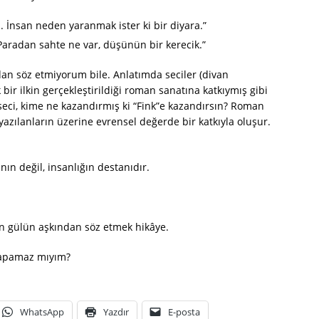
. İnsan neden yaranmak ister ki bir diyara.”
 Paradan sahte ne var, düşünün bir kerecik.”
dan söz etmiyorum bile. Anlatımda seciler (divan
bir ilkin gerçekleştirildiği roman sanatına katkıymış gibi
 seci, kime ne kazandırmış ki “Fink”e kazandırsın? Roman
yazılanların üzerine evrensel değerde bir katkıyla oluşur.
n değil, insanlığın destanıdır.
n gülün aşkından söz etmek hikâye.
yapamaz mıyım?
WhatsApp
Yazdır
E-posta