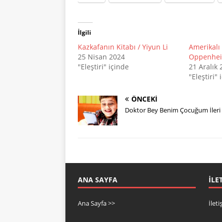
İlgili
Kazkafanın Kitabı / Yiyun Li
Amerikalı
25 Nisan 2024
Oppenhei
"Eleştiri" içinde
21 Aralık 
"Eleştiri" 
ÖNCEKI
Doktor Bey Benim Çocuğum İleri 
ANA SAYFA
İLE
Ana Sayfa >>
İlet