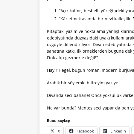
“Açık kalmış besbelli yüreğindeki yara
“Kâr etmek aslında bir nevi kalleşlik.
Kitaptaki yazım ve noktalama yanlışlıkların
edebiyatında düzyazıdaki uyak) kullanılarak 
övgüyle dillendiriliyor. Divan edebiyatında
sanatına katkı, ilk örneklerden bugüne dek 
Fink atıp gezmekle değil!”
Hayır Hegel, bugün roman, modern burjuvanı
Arabik bir söylemle bitireyim yazıyı:
Divanda seci bahane! Onca yoksulluk varke
Ne var bunda? Menteş seci yapar da ben 
Bunu paylaş:
X
Facebook
LinkedIn