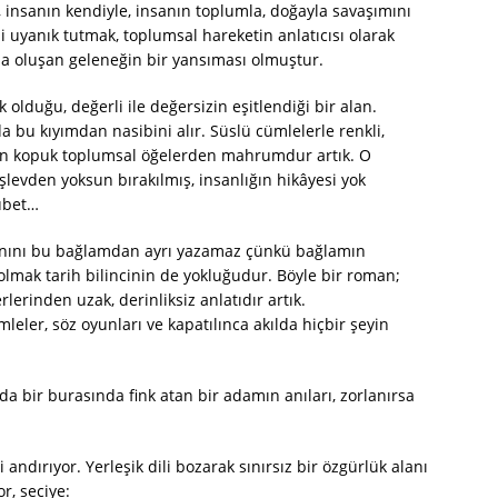
, insanın kendiyle, insanın toplumla, doğayla savaşımını
ni uyanık tutmak, toplumsal hareketin anlatıcısı olarak
a oluşan geleneğin bir yansıması olmuştur.
olduğu, değerli ile değersizin eşitlendiği bir alan.
a bu kıyımdan nasibini alır. Süslü cümlelerle renkli,
ndan kopuk toplumsal öğelerden mahrumdur artık. O
 işlevden yoksun bırakılmış, insanlığın hikâyesi yok
dubet…
manını bu bağlamdan ayrı yazamaz çünkü bağlamın
ak tarih bilincinin de yokluğudur. Böyle bir roman;
erinden uzak, derinliksiz anlatıdır artık.
ler, söz oyunları ve kapatılınca akılda hiçbir şeyin
da bir burasında fink atan bir adamın anıları, zorlanırsa
andırıyor. Yerleşik dili bozarak sınırsız bir özgürlük alanı
r, seciye: