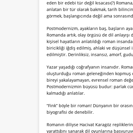
eden bir edebi tür değil kısacası(?) Romana
anlatan bir tür olarak bakmak, tarih bilinci
görmek, başlangıcında değil ama sonrasınd
Postmodernizm, ayakların baş, başların ayak 
Romanda artık, olay örgüsü de dil anlayışı d
kişisel hayatların anlatıldığı roman insa
biricikliği iğdiş edilmiş, ahlaki ve düşünsel
edilmiştir. Derinliksiz, insansız, amorf, gu
Yazar yaşadığı coğrafyanın insanıdır. Ro
oluşturduğu roman geleneğinden kopmuş olm
bireyi yakalayamayan, evrensel roman değerl
Postmodernizmin büyüsü budur: parlak cümle
kalmadığı anlatılar.
“Fink” böyle bir roman! Dünyanın bir orasın
biyografisi de denebilir.
Romanın diliyse Hacivat Karagöz repliklerini 
yarattığını sanarak dil oyunlarına başvuruyo