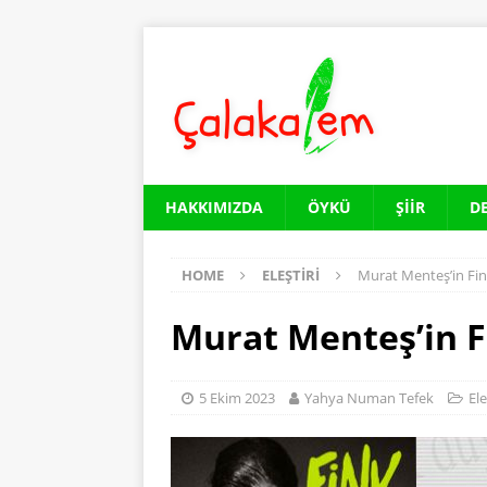
HAKKIMIZDA
ÖYKÜ
ŞIIR
D
HOME
ELEŞTIRI
Murat Menteş’in Fi
Murat Menteş’in 
5 Ekim 2023
Yahya Numan Tefek
Ele