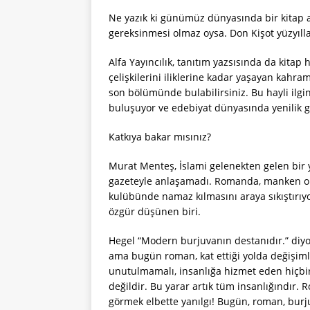
Ne yazık ki günümüz dünyasında bir kitap art
gereksinmesi olmaz oysa. Don Kişot yüzyıllar
Alfa Yayıncılık, tanıtım yazsısında da kitap 
çelişkilerini iliklerine kadar yaşayan kahra
son bölümünde bulabilirsiniz. Bu hayli ilgin
buluşuyor ve edebiyat dünyasında yenilik ge
Katkıya bakar mısınız?
Murat Menteş, İslami gelenekten gelen bir y
gazeteyle anlaşamadı. Romanda, manken ola
kulübünde namaz kılmasını araya sıkıştırı
özgür düşünen biri.
Hegel “Modern burjuvanın destanıdır.” diy
ama bugün roman, kat ettiği yolda değişim
unutulmamalı, insanlığa hizmet eden hiçbir 
değildir. Bu yarar artık tüm insanlığındır. R
görmek elbette yanılgı! Bugün, roman, burju