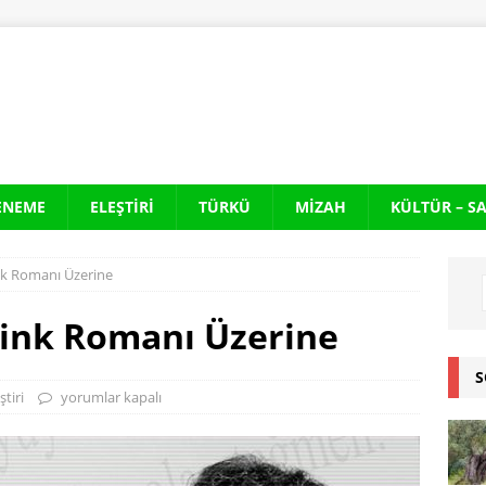
ENEME
ELEŞTIRI
TÜRKÜ
MIZAH
KÜLTÜR – S
nk Romanı Üzerine
Fink Romanı Üzerine
S
ştiri
yorumlar kapalı