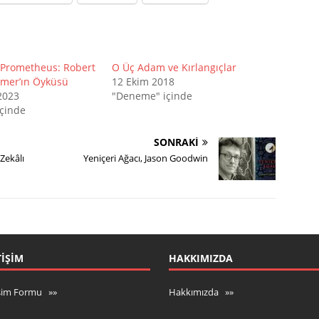
 Prometheus: Robert
O Üç Adam ve Kırlangıçlar
mer’ın Öyküsü
12 Ekim 2018
2023
"Deneme" içinde
içinde
SONRAKI
Zekâlı
Yeniçeri Ağacı, Jason Goodwin
TIŞIM
HAKKIMIZDA
işim Formu »»
Hakkımızda »»