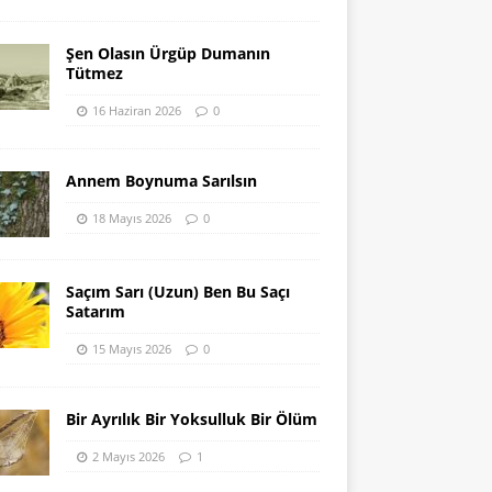
Şen Olasın Ürgüp Dumanın
Tütmez
16 Haziran 2026
0
Annem Boynuma Sarılsın
18 Mayıs 2026
0
Saçım Sarı (Uzun) Ben Bu Saçı
Satarım
15 Mayıs 2026
0
Bir Ayrılık Bir Yoksulluk Bir Ölüm
2 Mayıs 2026
1