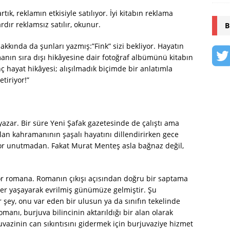
ık, reklamın etkisiyle satılıyor. İyi kitabın reklama
dır reklamsız satılır, okunur.
B
hakkında da şunları yazmış:”Fink” sizi bekliyor. Hayatın
manın sıra dışı hikâyesine dair fotoğraf albümünü kitabın
ç hayat hikâyesi; alışılmadık biçimde bir anlatımla
tiriyor!”
azar. Bir süre Yeni Şafak gazetesinde de çalıştı ama
n kahramanının şaşalı hayatını dillendirirken gece
yor unutmadan. Fakat Murat Menteş asla bağnaz değil,
or romana. Romanın çıkışı açısından doğru bir saptama
ler yaşayarak evrilmiş günümüze gelmiştir. Şu
şey, onu var eden bir ulusun ya da sınıfın tekelinde
omanı, burjuva bilincinin aktarıldığı bir alan olarak
vazinin can sıkıntısını gidermek için burjuvaziye hizmet