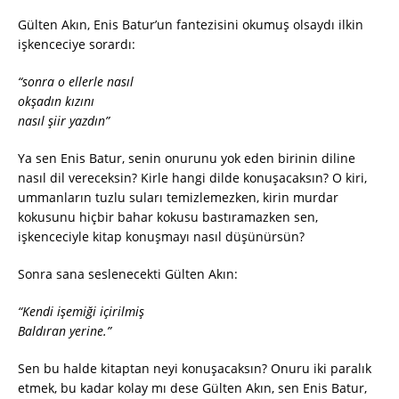
Gülten Akın, Enis Batur’un fantezisini okumuş olsaydı ilkin
işkenceciye sorardı:
“sonra o ellerle nasıl
okşadın kızını
nasıl şiir yazdın”
Ya sen Enis Batur, senin onurunu yok eden birinin diline
nasıl dil vereceksin? Kirle hangi dilde konuşacaksın? O kiri,
ummanların tuzlu suları temizlemezken, kirin murdar
kokusunu hiçbir bahar kokusu bastıramazken sen,
işkenceciyle kitap konuşmayı nasıl düşünürsün?
Sonra sana seslenecekti Gülten Akın:
“Kendi işemiği içirilmiş
Baldıran yerine.”
Sen bu halde kitaptan neyi konuşacaksın? Onuru iki paralık
etmek, bu kadar kolay mı dese Gülten Akın, sen Enis Batur,