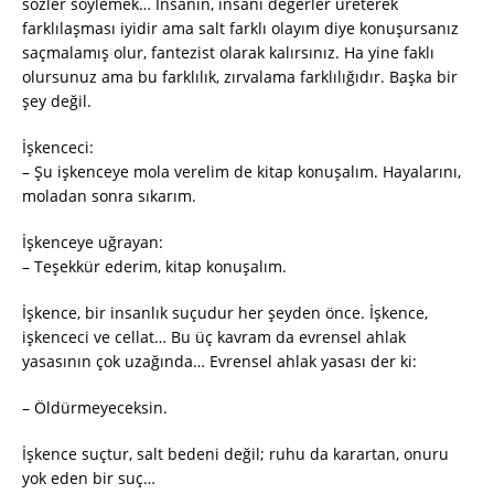
sözler söylemek… İnsanın, insani değerler üreterek
farklılaşması iyidir ama salt farklı olayım diye konuşursanız
saçmalamış olur, fantezist olarak kalırsınız. Ha yine faklı
olursunuz ama bu farklılık, zırvalama farklılığıdır. Başka bir
şey değil.
İşkenceci:
– Şu işkenceye mola verelim de kitap konuşalım. Hayalarını,
moladan sonra sıkarım.
İşkenceye uğrayan:
– Teşekkür ederim, kitap konuşalım.
İşkence, bir insanlık suçudur her şeyden önce. İşkence,
işkenceci ve cellat… Bu üç kavram da evrensel ahlak
yasasının çok uzağında… Evrensel ahlak yasası der ki:
– Öldürmeyeceksin.
İşkence suçtur, salt bedeni değil; ruhu da karartan, onuru
yok eden bir suç…