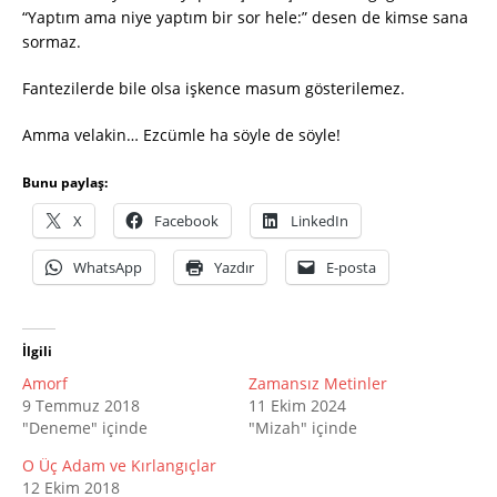
“Yaptım ama niye yaptım bir sor hele:” desen de kimse sana
sormaz.
Fantezilerde bile olsa işkence masum gösterilemez.
Amma velakin… Ezcümle ha söyle de söyle!
Bunu paylaş:
X
Facebook
LinkedIn
WhatsApp
Yazdır
E-posta
İlgili
Amorf
Zamansız Metinler
9 Temmuz 2018
11 Ekim 2024
"Deneme" içinde
"Mizah" içinde
O Üç Adam ve Kırlangıçlar
12 Ekim 2018