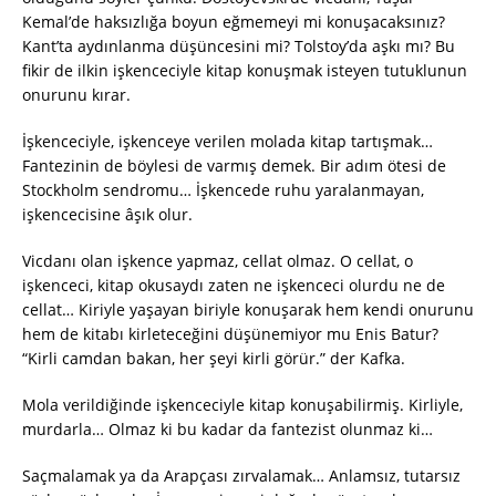
Kemal’de haksızlığa boyun eğmemeyi mi konuşacaksınız?
Kant’ta aydınlanma düşüncesini mi? Tolstoy’da aşkı mı? Bu
fikir de ilkin işkenceciyle kitap konuşmak isteyen tutuklunun
onurunu kırar.
İşkenceciyle, işkenceye verilen molada kitap tartışmak…
Fantezinin de böylesi de varmış demek. Bir adım ötesi de
Stockholm sendromu… İşkencede ruhu yaralanmayan,
işkencecisine âşık olur.
Vicdanı olan işkence yapmaz, cellat olmaz. O cellat, o
işkenceci, kitap okusaydı zaten ne işkenceci olurdu ne de
cellat… Kiriyle yaşayan biriyle konuşarak hem kendi onurunu
hem de kitabı kirleteceğini düşünemiyor mu Enis Batur?
“Kirli camdan bakan, her şeyi kirli görür.” der Kafka.
Mola verildiğinde işkenceciyle kitap konuşabilirmiş. Kirliyle,
murdarla… Olmaz ki bu kadar da fantezist olunmaz ki…
Saçmalamak ya da Arapçası zırvalamak… Anlamsız, tutarsız