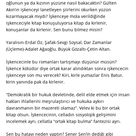
oğlunun ya da kızının yüzüne nasıl bakacaktın? Gülten
Akın’ın işkenceyi lanetleyen şiirlerini okurken yüzün
kızarmayacak mıydı? İşkenceye mola verildiğinde
işkenceciyle kitap konuşuluyorsa kitap da kirlenir,
konuşanlar da kirlenir. Sen bunu bilmez misin?
Yaralısın-Erdal Öz, Şafak-Sevgi Soysal, Dar Zamanlar
(Üçleme)-Adalet Ağaoğlu, Büyük Gözaltı-Çetin Altan.
İşkencecinle bu romanları tartışmayı düşünür müsün?
İşkence kötüdür diye ortak karar alındıktan sonra işkencecin
işkenceye son mu verecek? Kiri, kirle yumazlar Enis Batur,
kirin yanında pak da kirlenir.
“Demokratik bir hukuk devletinde, delil elde etmek için insan
hakları ihlallerini meşrulaştırıcı ve hukuka aykırı
davranmanın bir mazereti olamaz”. Velev ki bu bir ortak
kitap olsun. İşkencecinin, celladın sosyolojik gelişimini
incelemek ayrı, cellatla “ortak kitap bulma” fantezisi ayrı.
Sen bu hatayı neden yaptın? Şener Şen’in dediği gibi