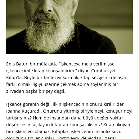
Enis Batur, bir mülakatta “İşkenceye mola verilmişse
işkencecimle kitap konuşabilirim.” diyor. Cumhuriyet
Kitap’ta. Böyle bir fanteziyi kurmak, kitap sevgisini de aşan,
farklı olmak, ilgiyi üzerine çekmek adına söylenmiş bir
zırvadan başka bir şey değil.
İşkence görenin değil, ilkin işkencecinin onuru kırılır, der
İoanna Kuçuradi. Onurunu yitirmiş biriyle neyi, konuşur neyi
tartışırsınız? Hem de insandan daha büyük değer yoktur
düşüncesini aşılayan kitaptan konuşacaksınız! Kitap okuyan
biri işkenceci olamaz. Kitaplar, işkencenin insanlık suçu
olduğunu söyler çünkü. Dostoyevski’de vicdanı, Yaşar