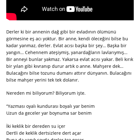
Derler ki bir annenin dağ gibi bir evladının ölümünü
görmesine eş acı yoktur. Bir anne, kendi öleceğini bilse bu
kadar yanmaz, derler. Evlat acısı başka bir şey… Başka bir
yangın… Cehennem ateşiymiş, yanardağların lavlarıymış…
Bir anneyi bunlar yakmaz. Yakarsa evlat acısı yakar. Beli kırık
bir yılan gibi kıvranıp durur artık o anne. Mahşere dek…
Bulacağını bilse tozunu dumanı attırır dünyanın. Bulacağını
bilse mahşer yerini tek tek dolanır.
Nereden mi biliyorum? Biliyorum işte.
“Yazması oyalı kundurası boyalı yar benim
Uzun da geceler yar boynuma sar benim
İki keklik bir dereden su içer
Dertli de keklik dertsizlere dert açar
Buna da yanık sevda derler tez geçer