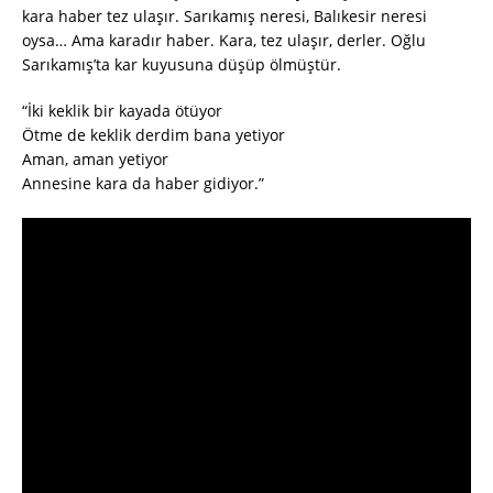
kara haber tez ulaşır. Sarıkamış neresi, Balıkesir neresi
oysa… Ama karadır haber. Kara, tez ulaşır, derler. Oğlu
Sarıkamış’ta kar kuyusuna düşüp ölmüştür.
“İki keklik bir kayada ötüyor
Ötme de keklik derdim bana yetiyor
Aman, aman yetiyor
Annesine kara da haber gidiyor.”