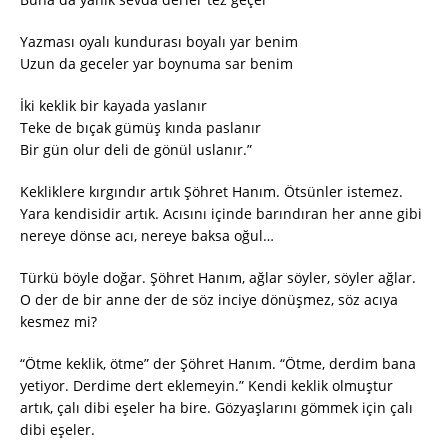
Yazması oyalı kundurası boyalı yar benim
Uzun da geceler yar boynuma sar benim
İki keklik bir kayada yaslanır
Teke de bıçak gümüş kında paslanır
Bir gün olur deli de gönül uslanır.”
Kekliklere kırgındır artık Şöhret Hanım. Ötsünler istemez.
Yara kendisidir artık. Acısını içinde barındıran her anne gibi
nereye dönse acı, nereye baksa oğul…
Türkü böyle doğar. Şöhret Hanım, ağlar söyler, söyler ağlar.
O der de bir anne der de söz inciye dönüşmez, söz acıya
kesmez mi?
“Ötme keklik, ötme” der Şöhret Hanım. “Ötme, derdim bana
yetiyor. Derdime dert eklemeyin.” Kendi keklik olmuştur
artık, çalı dibi eşeler ha bire. Gözyaşlarını gömmek için çalı
dibi eşeler.