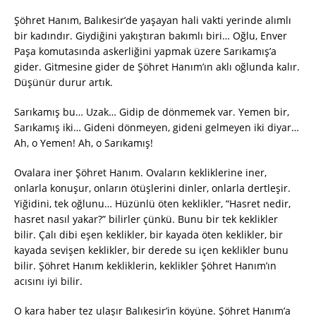
Şöhret Hanım, Balıkesir’de yaşayan hali vakti yerinde alımlı
bir kadındır. Giydiğini yakıştıran bakımlı biri… Oğlu, Enver
Paşa komutasında askerliğini yapmak üzere Sarıkamış’a
gider. Gitmesine gider de Şöhret Hanım’ın aklı oğlunda kalır.
Düşünür durur artık.
Sarıkamış bu… Uzak… Gidip de dönmemek var. Yemen bir,
Sarıkamış iki… Gideni dönmeyen, gideni gelmeyen iki diyar…
Ah, o Yemen! Ah, o Sarıkamış!
Ovalara iner Şöhret Hanım. Ovaların kekliklerine iner,
onlarla konuşur, onların ötüşlerini dinler, onlarla dertleşir.
Yiğidini, tek oğlunu… Hüzünlü öten keklikler, “Hasret nedir,
hasret nasıl yakar?” bilirler çünkü. Bunu bir tek keklikler
bilir. Çalı dibi eşen keklikler, bir kayada öten keklikler, bir
kayada sevişen keklikler, bir derede su içen keklikler bunu
bilir. Şöhret Hanım kekliklerin, keklikler Şöhret Hanım’ın
acısını iyi bilir.
O kara haber tez ulaşır Balıkesir’in köyüne. Şöhret Hanım’a