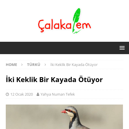
HOME
TÜRKÜ
İki Keklik Bir Kayada Ötüyor
İki Keklik Bir Kayada Ötüyor
12 Ocak 2020
Yahya Numan Tefek