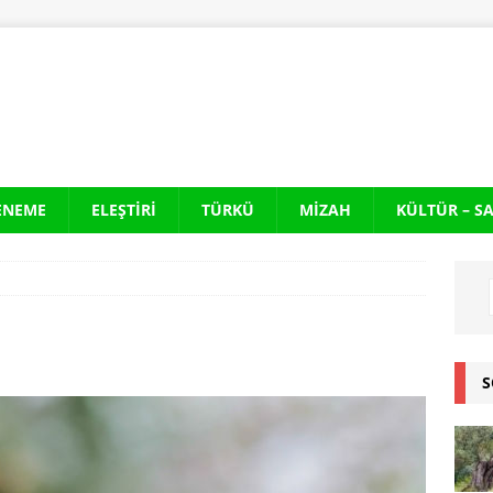
ENEME
ELEŞTIRI
TÜRKÜ
MIZAH
KÜLTÜR – S
S