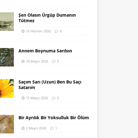
Şen Olasın Ürgüp Dumanın
Tütmez
16 Haziran 2026
0
Annem Boynuma Sarılsın
18 Mayıs 2026
0
Saçım Sarı (Uzun) Ben Bu Saçı
Satarım
15 Mayıs 2026
0
Bir Ayrılık Bir Yoksulluk Bir Ölüm
2 Mayıs 2026
1