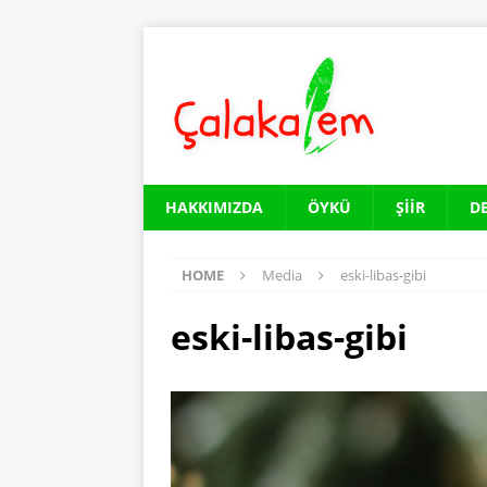
HAKKIMIZDA
ÖYKÜ
ŞIIR
D
HOME
Media
eski-libas-gibi
eski-libas-gibi