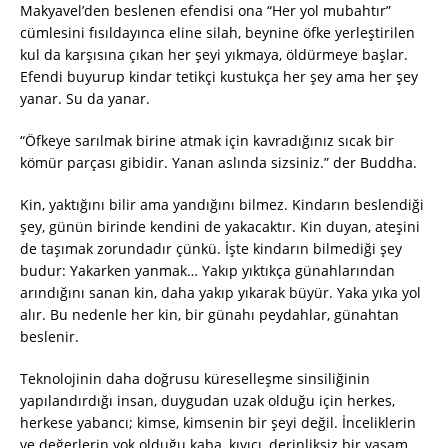
Makyavel’den beslenen efendisi ona “Her yol mubahtır”
cümlesini fısıldayınca eline silah, beynine öfke yerleştirilen
kul da karşısına çıkan her şeyi yıkmaya, öldürmeye başlar.
Efendi buyurup kindar tetikçi kustukça her şey ama her şey
yanar. Su da yanar.
“Öfkeye sarılmak birine atmak için kavradığınız sıcak bir
kömür parçası gibidir. Yanan aslında sizsiniz.” der Buddha.
Kin, yaktığını bilir ama yandığını bilmez. Kindarın beslendiği
şey, günün birinde kendini de yakacaktır. Kin duyan, ateşini
de taşımak zorundadır çünkü. İşte kindarın bilmediği şey
budur: Yakarken yanmak… Yakıp yıktıkça günahlarından
arındığını sanan kin, daha yakıp yıkarak büyür. Yaka yıka yol
alır. Bu nedenle her kin, bir günahı peydahlar, günahtan
beslenir.
Teknolojinin daha doğrusu küreselleşme sinsiliğinin
yapılandırdığı insan, duygudan uzak olduğu için herkes,
herkese yabancı; kimse, kimsenin bir şeyi değil. İnceliklerin
ve değerlerin yok olduğu kaba, kıyıcı, derinliksiz bir yaşam…