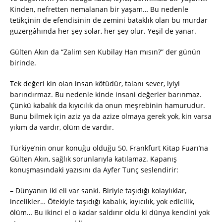
Kinden, nefretten nemalanan bir yaşam… Bu nedenle
tetikçinin de efendisinin de zemini bataklık olan bu murdar
güzergâhında her şey solar, her şey ölür. Yeşil de yanar.
Gülten Akın da “Zalim sen Kubilay Han mısın?” der günün
birinde.
Tek değeri kin olan insan kötüdür, talanı sever, iyiyi
barındırmaz. Bu nedenle kinde insani değerler barınmaz.
Çünkü kabalık da kıyıcılık da onun meşrebinin hamurudur.
Bunu bilmek için aziz ya da azize olmaya gerek yok, kin varsa
yıkım da vardır, ölüm de vardır.
Türkiye’nin onur konuğu olduğu 50. Frankfurt Kitap Fuarı’na
Gülten Akın, sağlık sorunlarıyla katılamaz. Kapanış
konuşmasındaki yazısını da Ayfer Tunç seslendirir:
– Dünyanın iki eli var sanki. Biriyle taşıdığı kolaylıklar,
incelikler… Ötekiyle taşıdığı kabalık, kıyıcılık, yok edicilik,
ölüm… Bu ikinci el o kadar saldırır oldu ki dünya kendini yok