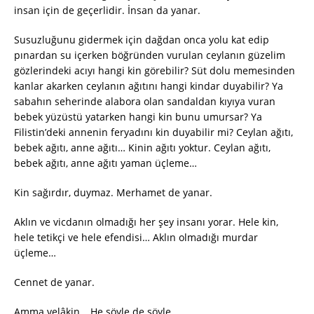
insan için de geçerlidir. İnsan da yanar.
Susuzluğunu gidermek için dağdan onca yolu kat edip
pınardan su içerken böğründen vurulan ceylanın güzelim
gözlerindeki acıyı hangi kin görebilir? Süt dolu memesinden
kanlar akarken ceylanın ağıtını hangi kindar duyabilir? Ya
sabahın seherinde alabora olan sandaldan kıyıya vuran
bebek yüzüstü yatarken hangi kin bunu umursar? Ya
Filistin’deki annenin feryadını kin duyabilir mi? Ceylan ağıtı,
bebek ağıtı, anne ağıtı… Kinin ağıtı yoktur. Ceylan ağıtı,
bebek ağıtı, anne ağıtı yaman üçleme…
Kin sağırdır, duymaz. Merhamet de yanar.
Aklın ve vicdanın olmadığı her şey insanı yorar. Hele kin,
hele tetikçi ve hele efendisi… Aklın olmadığı murdar
üçleme…
Cennet de yanar.
Amma velâkin… He söyle de söyle…