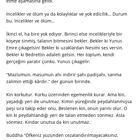
etme aşamasına geldi.
İncelikler ve ölüm ya da kolaylıklar ve yok edicilik… Durum
bu. İncelikler ve ölüm…
İkinci el, ha bire yok ediyor. Birinci else incelikleriyle bir
köşeye sinmiş, talanın bitmesini bekler. Bekler ki Yunus
Emre çıkagelsin! Bekler ki uzaklardan Nesimi ses versin.
Bekler ki Bedrettin adaleti gelsin. Her toplum, kendi
gerçeğini yaratır çünkü. Yunus çıkagelir:
“Mazlumun, masumun ahı indirir şahı padişahı, sanma
zalimin ettiği kârdır.” der günün birinde.
Kin korkutur. Korku üzerinden egemenlik kurar. Ama kin,
yaşadığı yeri de unutmaz. Kimin yüreğinde peydahlanmışsa
peşi sıra takip eder onu. Beslenen kin, onun yarını olur. O
kin ki peydahlandığı yeri de talan etmeden sönmez. Asla
sönmez. Kindar unutsa da kin unutmaz.
Buddha “Öfkeniz yüzünden cezalandırılmayacaksınız,