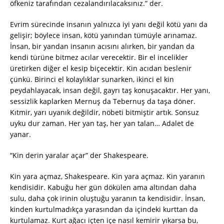
öfkeniz tarafından cezalandırılacaksınız.” der.
Evrim sürecinde insanın yalnızca iyi yanı değil kötü yanı da
gelişir; böylece insan, kötü yanından tümüyle arınamaz.
İnsan, bir yandan insanın acısını alırken, bir yandan da
kendi türüne bitmez acılar verecektir. Bir el incelikler
üretirken diğer el kesip biçecektir. Kin acıdan beslenir
çünkü. Birinci el kolaylıklar sunarken, ikinci el kin
peydahlayacak, insan değil, gayrı taş konuşacaktır. Her yanı,
sessizlik kaplarken Mernuş da Tebernuş da taşa döner.
Kıtmir, yarı uyanık değildir, nöbeti bitmiştir artık. Sonsuz
uyku dur zaman. Her yan taş, her yan talan… Adalet de
yanar.
“Kin derin yaralar açar” der Shakespeare.
Kin yara açmaz, Shakespeare. Kin yara açmaz. Kin yaranın
kendisidir. Kabuğu her gün dökülen ama altından daha
sulu, daha çok irinin oluştuğu yaranın ta kendisidir. İnsan,
kinden kurtulmadıkça yarasından da içindeki kurttan da
kurtulamaz. Kurt ağacı içten içe nasıl kemirir yıkarsa bu,