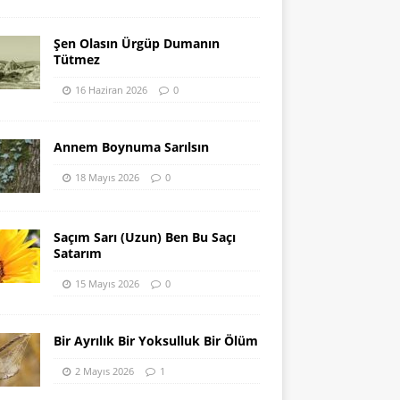
Şen Olasın Ürgüp Dumanın
Tütmez
16 Haziran 2026
0
Annem Boynuma Sarılsın
18 Mayıs 2026
0
Saçım Sarı (Uzun) Ben Bu Saçı
Satarım
15 Mayıs 2026
0
Bir Ayrılık Bir Yoksulluk Bir Ölüm
2 Mayıs 2026
1