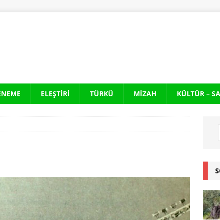
ENEME
ELEŞTIRI
TÜRKÜ
MIZAH
KÜLTÜR – S
S