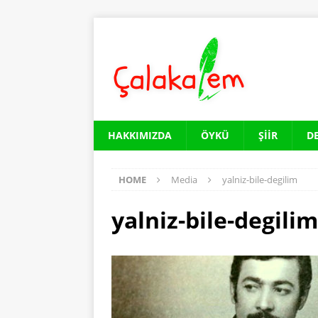
HAKKIMIZDA
ÖYKÜ
ŞIIR
D
HOME
Media
yalniz-bile-degilim
yalniz-bile-degilim