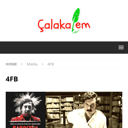
HOME
Media
4FB
4FB